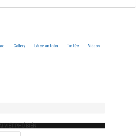
tạo
Gallery
Lái xe an toàn
Tin tức
Videos
ÀI VIẾT PHỔ BIẾN