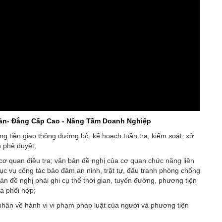
ản
- Đẳng Cấp Cao - Nâng Tầm Doanh Nghiệp
g tiện giao thông đường bộ, kế hoạch tuần tra, kiểm soát, xử
 phê duyệt;
cơ quan điều tra; văn bản đề nghị của cơ quan chức năng liên
c vụ công tác bảo đảm an ninh, trật tự, đấu tranh phòng chống
ản đề nghị phải ghi cụ thể thời gian, tuyến đường, phương tiện
ia phối hợp;
á nhân về hành vi vi phạm pháp luật của người và phương tiện