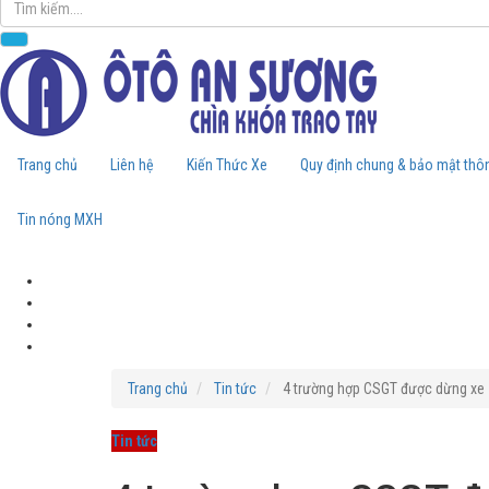
Trang chủ
Liên hệ
Kiến Thức Xe
Quy định chung & bảo mật thôn
Tin nóng MXH
Trang chủ
Tin tức
4 trường hợp CSGT được dừng xe
Tin tức