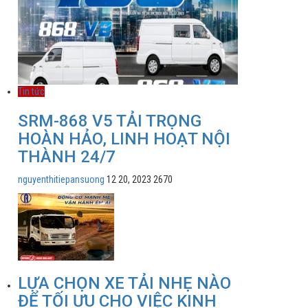
Tin tức
SRM-868 V5 TẢI TRỌNG
HOÀN HẢO, LINH HOẠT NỘI
THÀNH 24/7
nguyenthitiepansuong
12 20, 2023
2670
LỰA CHỌN XE TẢI NHẸ NÀO
ĐỂ TỐI ƯU CHO VIỆC KINH