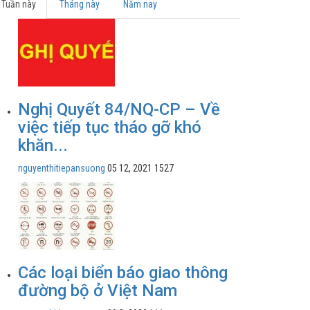
Tuần này
Tháng này
Năm nay
Nghị Quyết 84/NQ-CP – Về
việc tiếp tục tháo gỡ khó
khăn...
nguyenthitiepansuong
05 12, 2021
1527
Các loại biển báo giao thông
đường bộ ở Việt Nam