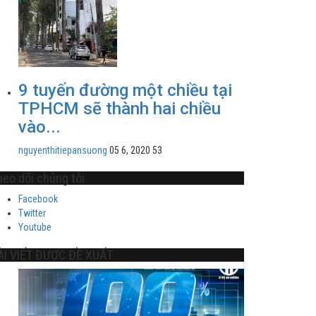
9 tuyến đường một chiều tại
TPHCM sẽ thành hai chiều
vào...
nguyenthitiepansuong
05 6, 2020
53
heo dõi chúng tôi
Facebook
Twitter
Youtube
ÀI VIẾT ĐƯỢC ĐỀ XUẤT