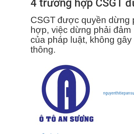
4 trường hợp CSGT đ
CSGT được quyền dừng p
hợp, việc dừng phải đảm 
của pháp luật, không gây
thông.
nguyenthitiepans