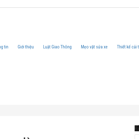
g tin
Giới thiệu
Luật Giao Thông
Mẹo vặt sửa xe
Thiết kế cải 
B