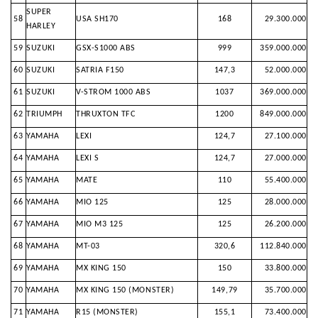
SUPER
58
USA SH170
168
29.300.000
HARLEY
59
SUZUKI
GSX-S1000 ABS
999
359.000.000
60
SUZUKI
SATRIA F150
147,3
52.000.000
61
SUZUKI
V-STROM 1000 ABS
1037
369.000.000
62
TRIUMPH
THRUXTON TFC
1200
849.000.000
63
YAMAHA
LEXI
124,7
27.100.000
64
YAMAHA
LEXI S
124,7
27.000.000
65
YAMAHA
MATE
110
55.400.000
66
YAMAHA
MIO 125
125
28.000.000
67
YAMAHA
MIO M3 125
125
26.200.000
68
YAMAHA
MT-03
320,6
112.840.000
69
YAMAHA
MX KING 150
150
33.800.000
70
YAMAHA
MX KING 150 (MONSTER)
149,79
35.700.000
71
YAMAHA
R15 (MONSTER)
155,1
73.400.000