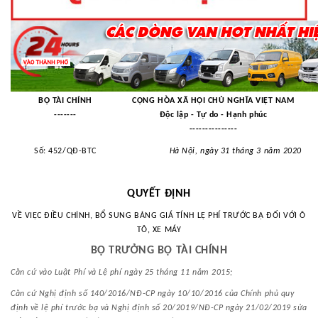
BỘ TÀI CHÍNH
CỘNG HÒA XÃ HỘI CHỦ NGHĨA VIỆT NAM
-------
Độc lập - Tự do - Hạnh phúc
---------------
Số:
452/QĐ-BTC
Hà Nội
, ngày
31
tháng
3
năm
2020
QUYẾT ĐỊNH
VỀ VIỆC ĐIỀU CHỈNH, BỔ SUNG BẢNG GIÁ TÍNH LỆ PHÍ TRƯỚC BẠ ĐỐI VỚI Ô
TÔ, XE MÁY
BỘ TRƯỞNG BỘ TÀI CHÍNH
Căn cứ vào Luật Phí và Lệ phí ngày 25 tháng 11 năm 2015;
Căn cứ Nghị định số 140/2016/NĐ-CP ngày 10/10/2016 của Chính phủ quy
định về lệ phí trước bạ và Nghị định số 20/2019/NĐ-CP ngày 21/02/2019 sửa