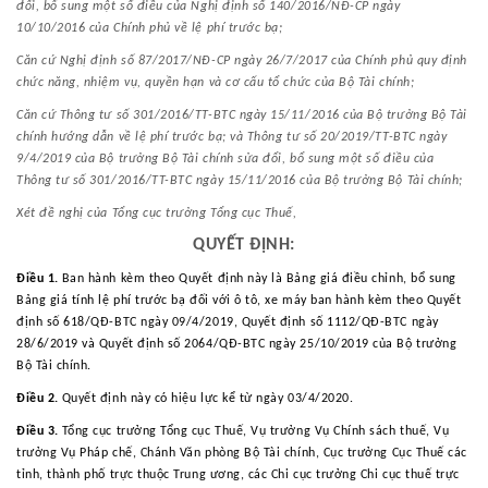
đổi, bổ sung một số điều của Nghị định số 140/2016/NĐ-CP ngày
10/10/2016 của Chính phủ về lệ phí trước bạ;
Căn cứ Nghị định số 87/2017/NĐ-CP ngày 26/7/2017 của Chính phủ quy định
chức năng, nhiệm vụ, quyền hạn và cơ cấu tổ chức của Bộ Tài chính;
Căn cứ Thông tư số 301/2016/TT-BTC ngày 15/11/2016 của Bộ trưởng Bộ Tài
chính hướng dẫn về lệ phí trước bạ; và Thông tư số 20/2019/TT-BTC ngày
9/4/2019 của Bộ trưởng Bộ Tài chính sửa đổi, bổ sung một số điều của
Thông tư số 301/2016/TT-BTC ngày 15/11/2016 của Bộ trưởng Bộ Tài chính;
Xét đề nghị của Tổng cục trưởng Tổng cục Thuế,
QUYẾT ĐỊNH:
Điều 1.
Ban hành kèm theo Quyết định này là Bảng giá điều chỉnh, bổ sung
Bảng giá tính lệ phí trước bạ đối với ô tô, xe máy ban hành kèm theo Quyết
định số 618/QĐ-BTC ngày 09/4/2019, Quyết định số 1112/QĐ-BTC ngày
28/6/2019 và Quyết định số 2064/QĐ-BTC ngày 25/10/2019 của Bộ trưởng
Bộ Tài chính.
Điều 2.
Quyết định này có hiệu lực kể từ ngày 03/4/2020.
Điều 3.
Tổng cục trưởng Tổng cục Thuế, Vụ trưởng Vụ Chính sách thuế, Vụ
trưởng Vụ Pháp chế, Chánh Văn phòng Bộ Tài chính, Cục trưởng Cục Thuế các
tỉnh, thành phố trực thuộc Trung ương, các Chi cục trưởng Chi cục thuế trực