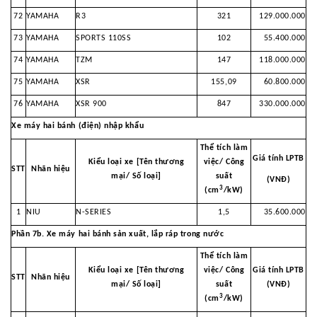
72
YAMAHA
R3
321
129.000.000
73
YAMAHA
SPORTS 110S
S
102
55.400.000
74
YAMAHA
TZM
147
118.000.000
75
YAMAHA
XSR
155,09
60.800.000
76
YAMAHA
XSR 900
847
330.000.000
Xe máy hai bánh (điện) nhập khẩu
Thể tích làm
Giá tính LPTB
Kiểu loại xe [Tên thương
việc/ Công
STT
Nhãn hiệu
mại/
Số loại]
suất
(VNĐ)
3
(cm
/kW)
1
NIU
N-SERIES
1,5
35.600.000
Phần 7b. Xe máy hai bánh sản xuất, lắp ráp trong nước
Thể tích làm
Kiểu loại xe [Tên thương
việc/ Công
Giá tính LPTB
STT
Nhãn hiệu
mại/
Số loại]
suất
(VNĐ)
3
(cm
/kW)