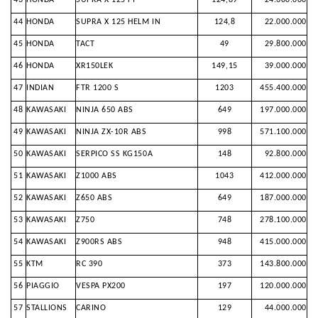
43
HONDA
SUPRA X 125 FI
124,89
24.600.000
44
HONDA
SUPRA X 125 HELM IN
124,8
22.000.000
45
HONDA
TACT
49
29.800.000
46
HONDA
XR150LEK
149,15
39.000.000
47
INDIAN
FTR 1200 S
1203
455.400.000
48
KAWASAKI
NINJA 650 ABS
649
197.000.000
49
KAWASAKI
NINJA ZX-10R ABS
998
571.100.000
50
KAWASAKI
SERPICO SS KG150A
148
92.800.000
51
KAWASAKI
Z1000 ABS
1043
412.000.000
52
KAWASAKI
Z650 ABS
649
187.000.000
53
KAWASAKI
Z750
748
278.100.000
54
KAWASAKI
Z900RS ABS
948
415.000.000
55
KTM
RC 390
373
143.800.000
56
PIAGGIO
VESPA PX200
197
120.000.000
57
STALLIONS
CARINO
129
44.000.000