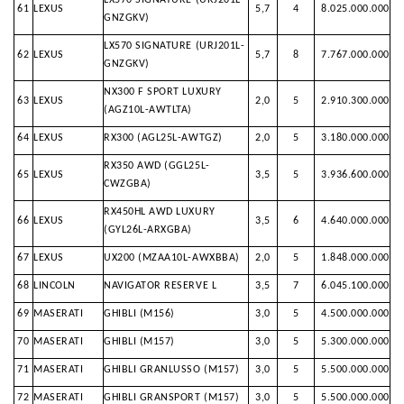
LX570 SIGNATURE (URJ201L-
61
LEXUS
5,7
4
8.025.000.000
GNZGKV)
LX570 SIGNATURE (URJ201L-
62
LEXUS
5,7
8
7.767.000.000
GNZGKV)
NX300 F SPORT LUXURY
63
LEXUS
2,0
5
2.910.300.000
(AGZ10L-AWTLTA)
64
LEXUS
RX300 (AGL25L-AWTGZ)
2,0
5
3.180.000.000
RX350 AWD (GGL25L-
65
LEXUS
3,5
5
3.936.600.000
CWZGBA)
RX450HL AWD LUXURY
66
LEXUS
3,5
6
4.640.000.000
(GYL26L-ARXGBA)
67
LEXUS
UX200 (MZAA10L-AWXBBA)
2,0
5
1.848.000.000
68
LINCOLN
NAVIGATOR RESERVE L
3,5
7
6.045.100.000
69
MASERATI
GHIBLI (M156)
3,0
5
4.500.000.000
70
MASERATI
GHIBLI (M157)
3,0
5
5.300.000.000
71
MASERATI
GHIBLI GRANLUSSO (M157)
3,0
5
5.500.000.000
72
MASERATI
GHIBLI GRANSPORT (M157)
3,0
5
5.500.000.000