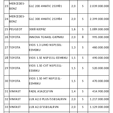
MERCEDES-
23
GLC 200 4MATIC 253981
2,0
5
2.039.000.000
BENZ
MERCEDES-
24
GLC 300 4MATIC 253984
2,0
5
2.399.000.000
BENZ
25
PEUGEOT
3008 KJEP6Z
1,6
5
1.089.000.000
26
TOYOTA
INNOVA TGN40L-GKPNKU
2,0
8
995.000.000
VIOS 1.3 LIMO NSP150L-
27
TOYOTA
1,3
5
460.000.000
EEMDKU
28
TOYOTA
VIOS 1.5E NSP151L-EEMRKU
1,5
5
490.000.000
VIOS 1.5E-CVT NSP151L-
29
TOYOTA
1,5
5
520.000.000
EEXRKU
VIOS 1.5E-MT NSP151L-
30
TOYOTA
1,5
5
470.000.000
EEMRKU
31
VINFAST
FADIL A5A2CLFVN
1,4
5
414.900.000
32
VINFAST
LUX A2.0 PLUS/S5B1ALRVN
2,0
5
1.217.000.000
33
VINFAST
LUX A2.0/S5B1ALRVN
2,0
5
1.129.000.000