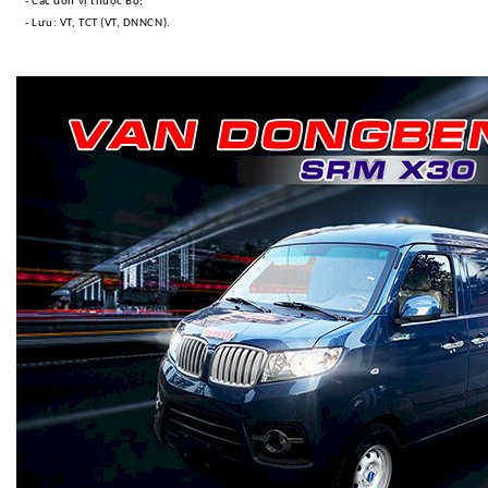
- Các đơn vị thuộc Bộ;
- Lưu: VT, TCT (VT, DNNCN).