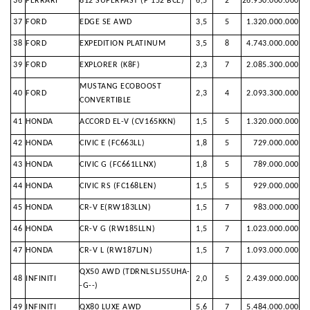
36
FERRARI
812 SUPERFAST (F 152 BCE)
6,5
2
26.950.000.000
37
FORD
EDGE SE AWD
3,5
5
1.320.000.000
38
FORD
EXPEDITION PLATINUM
3,5
8
4.743.000.000
39
FORD
EXPLORER (K8F)
2,3
7
2.085.300.000
MUSTANG ECOBOOST
40
FORD
2,3
4
2.093.300.000
CONVERTIBLE
41
HONDA
ACCORD EL-V (CV165KKN)
1,5
5
1.320.000.000
42
HONDA
CIVIC E (FC663LL)
1,8
5
729.000.000
43
HONDA
CIVIC G (FC661LLNX)
1,8
5
789.000.000
44
HONDA
CIVIC RS (FC168LEN)
1,5
5
929.000.000
45
HONDA
CR-V E(RW183LLN)
1,5
7
983.000.000
46
HONDA
CR-V G (RW185LLN)
1,5
7
1.023.000.000
47
HONDA
CR-V L (RW187LJN)
1,5
7
1.093.000.000
QX50 AWD (TDRNLSLJ55UHA-
48
INFINITI
2,0
5
2.439.000.000
-G--)
49
INFINITI
QX80 LUXE AWD
5,6
7
5.484.000.000