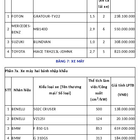
(kể cả
lái xe)
1
FOTON
GRATOUR-TV22
1,5
2
238.100.000
MERCEDES-
2
MB140D
2,9
6
550.000.000
BENZ
3
SUZUKI
BLINDVAN
1,0
2
308.000.000
4
TOYOTA
HIACE TRH213L-JDMNK
2,7
5
823.000.000
BẢNG 7: XE MÁY
Phần 7a. Xe máy hai bánh nhập khẩu
Thể tích làm
Giá tính LPTB
Kiểu loại xe [Tên thương
việc/Công
STT
Nhãn hiệu
mại/
Số loại]
suất
(VNĐ)
3
(cm
/kW)
1
BENELLI
502C CRUSER
500
138.000.000
2
BENELLI
VZ125I
124
20.100.000
3
BMW
F 850 GS
853
659.000.000
4
BMW
G 310GS
313
184.000.000