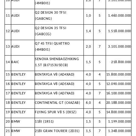
10
AUDI
2,0
7
3.101.000.000
(4MB0I1)
Q2 DESIGN 30 TFSI
11
AUDI
1,0
5
1.460.000.000
(GABCNG)
Q2 DESIGN 35 TFSI
12
AUDI
1,4
5
1.518.000.000
(GABCCG)
Q7 45 TFSI QUATTRO
13
AUDI
2,0
7
3.101.000.000
(4MB0I1)
SENOVA SHENBAOZHIXING
14
BAIC
1,5
5
218.800.000
1.5T (BJ7153U5ECB)
15
BENTLEY
BENTAYGA V8 (AD4XAD)
4,0
4
15.800.000.000
16
BENTLEY
BENTAYGA V8 (AD5XAD)
4,0
5
12.090.000.000
17
BENTLEY
BENTAYGA V8 (AD7XAD)
4,0
7
16.100.000.000
18
BENTLEY
CONTINENTAL GT (C4AZAB)
6,0
4
20.188.000.000
19
BENTLEY
FLYING SPUR V8 S (EK5Z)
4,0
5
14.800.000.000
20
BMW
118I (1R51)
1,5
5
1.199.000.000
21
BMW
218I GRAN TOURER (2D31)
1,5
7
1.348.000.000