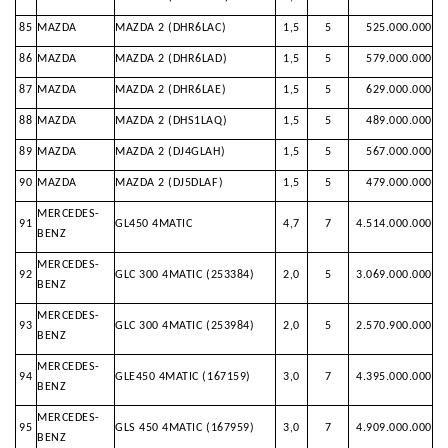
85
MAZDA
MAZDA 2 (DHR6LAC)
1,5
5
525.000.000
86
MAZDA
MAZDA 2 (DHR6LAD)
1,5
5
579.000.000
87
MAZDA
MAZDA 2 (DHR6LAE)
1,5
5
629.000.000
88
MAZDA
MAZDA 2 (DHS1LAQ)
1,5
5
489.000.000
89
MAZDA
MAZDA 2 (DJ4GLAH)
1,5
5
567.000.000
90
MAZDA
MAZDA 2 (DJ5DLAF)
1,5
5
479.000.000
MERCEDES-
91
GL450 4MATIC
4,7
7
4.514.000.000
BENZ
MERCEDES-
92
GLC 300 4MATIC (253384)
2,0
5
3.069.000.000
BENZ
MERCEDES-
93
GLC 300 4MATIC (253984)
2,0
5
2.570.900.000
BENZ
MERCEDES-
94
GLE450 4MATIC (167159)
3,0
7
4.395.000.000
BENZ
MERCEDES-
95
GLS 450 4MATIC (167959)
3,0
7
4.909.000.000
BENZ