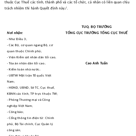
thuộc Cục Thuế các tỉnh, thành phố và các tổ chức, cá nhân có liên quan chịu
trách nhiệm thi hành Quyết định này./.
TUQ. BỘ TRƯỞNG
Nơi nhận:
TỔNG CỤC TRƯỞNG TỔNG CỤC THUẾ
- Như Điều 3;
- Các Bộ, cơ quan ngang Bộ, cơ
quan thuộc Chính phủ;
- Viện Kiểm sát nhân dân tối cao;
Cao Anh Tuấn
- Tòa án nhân dân tối cao;
- Kiểm toán nhà nước;
- UBTW Mặt trận Tổ quốc Việt
Nam;
- HĐND, UBND,
S
ở TC, Cục thuế,
KBNN các tỉnh, TP trực thuộc TW;
- Phòng
Thương
mại và Công
nghiệp Việt Nam;
- Công báo;
- Cổng thông tin điện tử: Chính
phủ, Bộ Tài chính, Cục Quản lý
công sản;