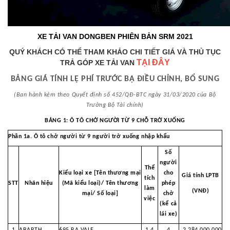
XE TẢI VAN DONGBEN PHIÊN BẢN SRM 2021
QUÝ KHÁCH CÓ THỂ THAM KHẢO CHI TIẾT GIÁ VÀ THỦ TỤC
TẠI ĐÂY
TRẢ GÓP XE TẢI VAN
BẢNG GIÁ TÍNH LỆ PHÍ TRƯỚC BẠ ĐIỀU CHỈNH, BỔ SUNG
(Ban hành kèm theo Quyết định số 452/QĐ-BTC ngày 31/03/2020 của Bộ
Trưởng Bộ Tài chính)
BẢNG 1: Ô TÔ CHỞ NGƯỜI TỪ 9 CHỖ TRỞ XUỐNG
Phần 1a. Ô tô chở người từ 9 người trở xuống nhập khẩu
Số
người
Thể
Kiểu loại xe [Tên thương mại
cho
Giá tính LPTB
tích
STT
Nhãn hiệu
(Mã kiểu loại)/ Tên thương
phép
làm
(VNĐ)
mại/
Số loại]
chở
việc
(kể cả
lái xe)