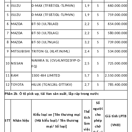
4
ISUZU
D-MAX (TFR87JDL-TLPHVN)
1,9
5
660.000.000
5
ISUZU
D-MAX (TFS87JDL-TLPHVN)
1,9
5
759.000.000
6
MAZDA
BT-50 (UL7BLAD)
2,2
5
654.000.000
7
MAZDA
BT-50 (UL7DLAG)
2,2
5
580.000.000
8
MAZDA
BT-50 (UL7NLAG)
3,2
5
739.000.000
9
MITSUBISHI
TRITON GL (KL4TJNJML)
2,4
5
534.000.000
NAVARA SL (CVL4LNYD23IYP-D-
10
NISSAN
2,5
5
725.000.000
FQ)
11
RAM
1500 4X4 LIMITED
5,7
5
2.550.000.000
12
TOYOTA
HILUX (TGN126L-DTTSKV)
2,7
5
785.400.000
Phần 2b. Ô tô pick up, tải Van sản xuất, lắp ráp trong nước
Số
người
Thể
Kiểu loại xe [Tên thương mại
cho
Giá tính LPTB
tích
STT
Nhãn hiệu
(Mã kiểu loại)/ Tên thương
phép
làm
(VNĐ)
mại/
Số loại]
chở
việc