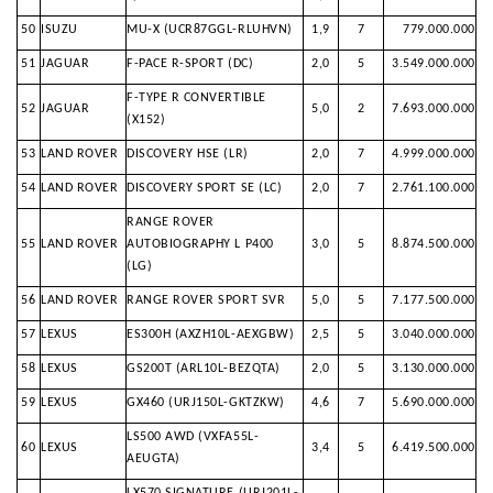
50
ISUZU
MU-X (UCR87GGL-RLUHVN)
1,9
7
779.000.000
51
JAGUAR
F-PACE R-SPORT (DC)
2,0
5
3.549.000.000
F-TYPE R CONVERTIBLE
52
JAGUAR
5,0
2
7.693.000.000
(X152)
53
LAND ROVER
DISCOVERY HSE (LR)
2,0
7
4.999.000.000
54
LAND ROVER
DISCOVERY SPORT SE (LC)
2,0
7
2.761.100.000
RANGE ROVER
55
LAND ROVER
AUTOBIOGRAPHY L P400
3,0
5
8.874.500.000
(LG)
56
LAND ROVER
RANGE ROVER SPORT SVR
5,0
5
7.177.500.000
57
LEXUS
ES300H (AXZH10L-AEXGBW)
2,5
5
3.040.000.000
58
LEXUS
GS200T (ARL10L-BEZQTA)
2,0
5
3.130.000.000
59
LEXUS
GX460 (URJ150L-GKTZKW)
4,6
7
5.690.000.000
LS500 AWD (VXFA55L-
60
LEXUS
3,4
5
6.419.500.000
AEUGTA)