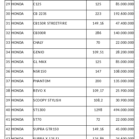
29
HONDA
C125
125
85.000.000
30
HONDA
CB 223S
223
192.600.000
31
HONDA
CB150R STREETFIRE
149,16
47.400.000
32
HONDA
CB300R
286
140.000.000
33
HONDA
CHALY
70
22.000.000
34
HONDA
GENIO
109,51
28.200.000
35
HONDA
GL MAX
125
85.000.000
36
HONDA
NSR150
147
108.000.000
37
HONDA
PHANTOM
200
135.000.000
38
HONDA
REVO X
109,17
25.900.000
39
HONDA
SCOOPY STYLISH
108,2
30.900.000
40
HONDA
ST1300
1298
494.000.000
41
HONDA
ST70
72
22.000.000
42
HONDA
SUPRA GTR150
149,16
45.000.000