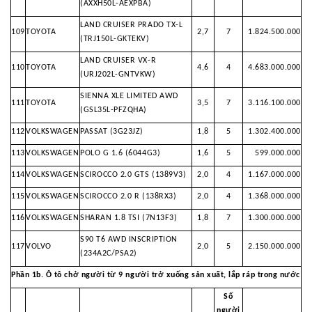
(AXXH50L-AEXPBA)
LAND CRUISER PRADO TX-L
109
TOYOTA
2,7
7
1.824.500.000
(TRJ150L-GKTEKV)
LAND CRUISER VX-R
110
TOYOTA
4,6
4
4.683.000.000
(URJ202L-GNTVKW)
SIENNA XLE LIMITED AWD
111
TOYOTA
3,5
7
3.116.100.000
(GSL35L-PFZQHA)
112
VOLKSWAGEN
PASSAT (3G23JZ)
1,8
5
1.302.400.000
113
VOLKSWAGEN
POLO G 1.6 (6044G3)
1,6
5
599.000.000
114
VOLKSWAGEN
SCIROCCO 2.0 GTS (1389V3)
2,0
4
1.167.000.000
115
VOLKSWAGEN
SCIROCCO 2.0 R (138RX3)
2,0
4
1.368.000.000
116
VOLKSWAGEN
SHARAN 1.8 TSI (7N13F3)
1,8
7
1.300.000.000
S90 T6 AWD INSCRIPTION
117
VOLVO
2,0
5
2.150.000.000
(234A2C/PSA2)
Phần 1b. Ô tô chở người từ 9 người trở xuống sản xuất, lắp ráp trong nước
Số
người