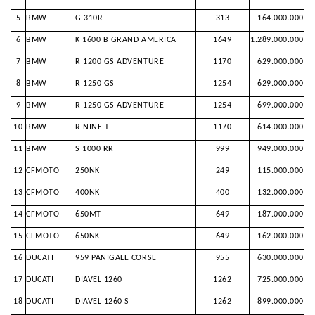
5
BMW
G 310R
313
164.000.000
6
BMW
K 1600 B GRAND AMERICA
1649
1.289.000.000
7
BMW
R 1200 GS ADVENTURE
1170
629.000.000
8
BMW
R 1250 GS
1254
629.000.000
9
BMW
R 1250 GS ADVENTURE
1254
699.000.000
10
BMW
R NINE T
1170
614.000.000
11
BMW
S 1000 RR
999
949.000.000
12
CFMOTO
250NK
249
115.000.000
13
CFMOTO
400NK
400
132.000.000
14
CFMOTO
650MT
649
187.000.000
15
CFMOTO
650NK
649
162.000.000
16
DUCATI
959 PANIGALE CORSE
955
630.000.000
17
DUCATI
DIAVEL 1260
1262
725.000.000
18
DUCATI
DIAVEL 1260 S
1262
899.000.000