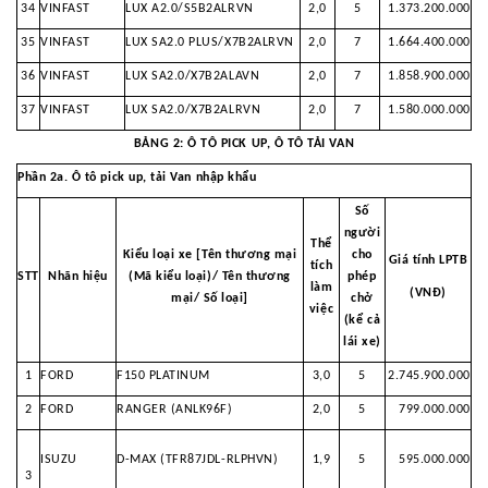
34
VINFAST
LUX A2.0/S5B2ALRVN
2,0
5
1.373.200.000
35
VINFAST
LUX SA2.0 PLUS/X7B2ALRVN
2,0
7
1.664.400.000
36
VINFAST
LUX SA2.0/X7B2ALAVN
2,0
7
1.858.900.000
37
VINFAST
LUX SA2.0/X7B2ALRVN
2,0
7
1.580.000.000
BẢNG 2: Ô TÔ PICK UP, Ô TÔ TẢI VAN
Phần 2a. Ô tô pick up, tải Van nhập khẩu
Số
người
Thể
Kiểu loại xe [Tên thương mại
cho
Giá tính LPTB
tích
STT
Nhãn hiệu
(Mã kiểu loại)/ Tên thương
phép
làm
(VNĐ)
mại/ Số loại]
chở
việc
(kể cả
lái xe)
1
FORD
F150 PLATINUM
3,0
5
2.745.900.000
2
FORD
RANGER (ANLK96F)
2,0
5
799.000.000
ISUZU
D-MAX (TFR87JDL-RLPHVN)
1,9
5
595.000.000
3