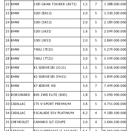
22
BMW
218I GRAN TOURER (6V71)
1,5
7
1.388.000.000
23
BMW
320I (8A11)
2,0
5
1.330.500.000
24
BMW
330I (5R11)
2,0
5
2.189.000.000
25
BMW
520I (JA31)
1,6
5
2.099.000.000
26
BMW
530I (JR31)
2,0
5
2.869.000.000
27
BMW
740LI (7E21)
3,0
5
5.279.000.000
28
BMW
740LI (7T21)
3,0
5
5.599.000.000
29
BMW
X1 SDRIVE18I (JG11)
1,5
5
1.656.000.000
30
BMW
X2 SDRIVE18I (YH11)
1,5
5
1.899.000.000
31
BMW
X7 XDRIVE 40I
3,0
7
7.499.000.000
32
BORGWARD
BX5 2WD ELITE (BX5)
1,8
5
1.090.900.000
33
CADILLAC
CTS V-SPORT PREMIUM
3,6
5
4.751.000.000
34
CADILLAC
ESCALADE ESV PLATINUM
6,2
4
9.180.500.000
35
CHEVROLET
CAMARO 1LT COUPE
2,0
4
1.664.500.000