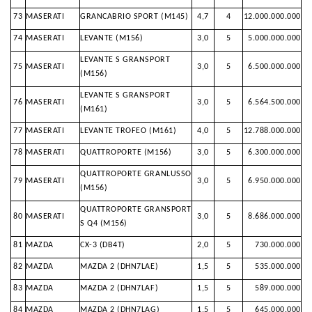
73
MASERATI
GRANCABRIO SPORT (M145)
4,7
4
12.000.000.000
74
MASERATI
LEVANTE (M156)
3,0
5
5.000.000.000
LEVANTE S GRANSPORT
75
MASERATI
3,0
5
6.500.000.000
(M156)
LEVANTE S GRANSPORT
76
MASERATI
3,0
5
6.564.500.000
(M161)
77
MASERATI
LEVANTE TROFEO (M161)
4,0
5
12.788.000.000
78
MASERATI
QUATTROPORTE (M156)
3,0
5
6.300.000.000
QUATTROPORTE GRANLUSSO
79
MASERATI
3,0
5
6.950.000.000
(M156)
QUATTROPORTE GRANSPORT
80
MASERATI
3,0
5
8.686.000.000
S Q4 (M156)
81
MAZDA
CX-3 (DB4T)
2,0
5
730.000.000
82
MAZDA
MAZDA 2 (DHN7LAE)
1,5
5
535.000.000
83
MAZDA
MAZDA 2 (DHN7LAF)
1,5
5
589.000.000
84
MAZDA
MAZDA 2 (DHN7LAG)
1,5
5
645.000.000