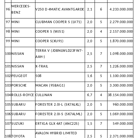
MERCEDES-
96
V250 D 4MATIC AVANTGARDE
2,1
6
4.233.000.000
BENZ
97
MINI
CLUBMAN COOPER S (LV71)
2,0
5
2.279.000.000
98
MINI
COOPER S (WJ51)
2,0
4
2.157.000.000
99
MINI
COOPER S(XU91)
2,0
5
1.870.000.000
TERRA V (JDBNLWLD23FW7-
100
NISSAN
2,5
7
1.098.000.000
AAH-)
101
NISSAN
X-TRAIL
2,5
7
1.226.000.000
102
PEUGEOT
508
1,6
5
1.100.000.000
103
PORSCHE
MACAN (95BAG1)
2,0
5
3.300.000.000
104
ROLLS-ROYCE
CULLINAN
6,7
4
38.154.000.000
105
SUBARU
FORESTER 2.0I-L (SK7ALKL)
2,0
5
960.000.000
106
SUBARU
FORESTER 2.0I-S (SK7ALML)
2,0
5
1.069.000.000
107
SUZUKI
ERTIGA GLX 4AT (ANC22S)
1,5
7
549.000.000
AVALON HYBRID LIMITED
108
TOYOTA
2,5
5
2.371.000.000