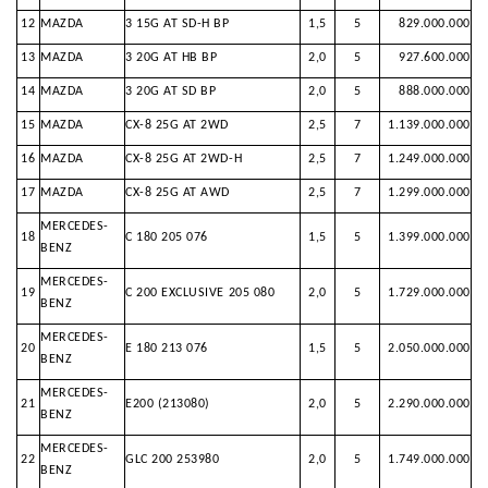
12
MAZDA
3 15G AT SD-H BP
1,5
5
829.000.000
13
MAZDA
3 20G AT HB BP
2,0
5
927.600.000
14
MAZDA
3 20G AT SD BP
2,0
5
888.000.000
15
MAZDA
CX-8 25G AT 2WD
2,5
7
1.139.000.000
16
MAZDA
CX-8 25G AT 2WD-H
2,5
7
1.249.000.000
17
MAZDA
CX-8 25G AT AWD
2,5
7
1.299.000.000
MERCEDES-
18
C 180 205 076
1,5
5
1.399.000.000
BENZ
MERCEDES-
19
C 200 EXCLUSIVE 205 080
2,0
5
1.729.000.000
BENZ
MERCEDES-
20
E 180 213 076
1,5
5
2.050.000.000
BENZ
MERCEDES-
21
E200 (213080)
2,0
5
2.290.000.000
BENZ
MERCEDES-
22
GLC 200 253980
2,0
5
1.749.000.000
BENZ