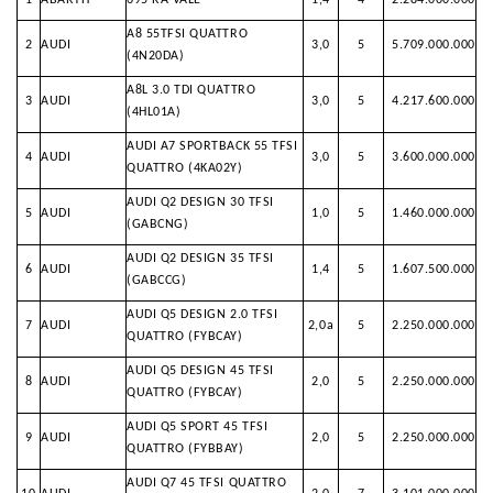
1
ABARTH
695 RA VALE
1,4
4
2.284.000.000
A8 55TFSI QUATTRO
2
AUDI
3,0
5
5.709.000.000
(4N20DA)
A8L 3.0 TDI QUATTRO
3
AUDI
3,0
5
4.217.600.000
(4HL01A)
AUDI A7 SPORTBACK 55 TFSI
4
AUDI
3,0
5
3.600.000.000
QUATTRO (4KA02Y)
AUDI Q2 DESIGN 30 TFSI
5
AUDI
1,0
5
1.460.000.000
(GABCNG)
AUDI Q2 DESIGN 35 TFSI
6
AUDI
1,4
5
1.607.500.000
(GABCCG)
AUDI Q5 DESIGN 2.0 TFSI
7
AUDI
2,0a
5
2.250.000.000
QUATTRO (FYBCAY)
AUDI Q5 DESIGN 45 TFSI
8
AUDI
2,0
5
2.250.000.000
QUATTRO (FYBCAY)
AUDI Q5 SPORT 45 TFSI
9
AUDI
2,0
5
2.250.000.000
QUATTRO (FYBBAY)
AUDI Q7 45 TFSI QUATTRO