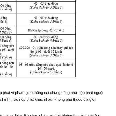
ộp phạt vi pham giao thông nói chung cũng như nộp phạt nguội
u hình thức nộp phạt khác nhau, không phụ thuộc địa giới
ngân hàng được Kho bạc nhà nước ủy nhiệm thu tiền phạt (có