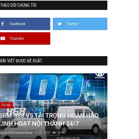
THEO DÕI CHÚNG TÔI
Facebook
Twitter
Youtube
BÀI VIẾT ĐƯỢC ĐỀ XUẤT
Tin tức
SRM-868 V5 TẢI TRỌNG HOÀN HẢO,
LINH HOẠT NỘI THÀNH 24/7
nguyenthitiepansuong
12 20, 2023
2670