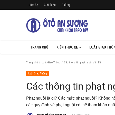
Liên hệ
Giới thiệu
Gallery
TRANG CHỦ
KIẾN THỨC XE
LUẬT GIAO THÔ
Trang chủ
Luật Giao Thông
Các thông tin phạt nguội cần biết
Luật Giao Thông
Các thông tin phạt n
Phạt nguội là gì? Các mức phạt nguội? Không nộp
các quy định về phạt nguội có thể tham khảo nhữ
nguyenthitiepansuong
04 7, 2022 09:27