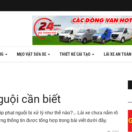
NG
MẸO VẶT SỬA XE
THIẾT KẾ CẢI TẠO
LÁI XE AN TOÀ
guội cần biết
 phạt nguội bị xử lý như thế nào?... Lái xe chưa nắm rõ
ng thông tin được tổng hợp trong bài viết dưới đây.
3055