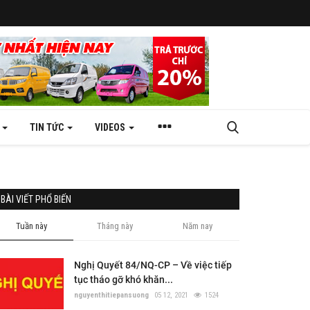
N
TIN TỨC
VIDEOS
BÀI VIẾT PHỔ BIẾN
Tuần này
Tháng này
Năm nay
Nghị Quyết 84/NQ-CP – Về việc tiếp
tục tháo gỡ khó khăn...
nguyenthitiepansuong
05 12, 2021
1524