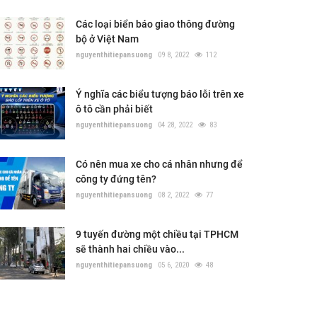
Các loại biển báo giao thông đường
bộ ở Việt Nam
nguyenthitiepansuong
09 8, 2022
112
Ý nghĩa các biểu tượng báo lỗi trên xe
ô tô cần phải biết
nguyenthitiepansuong
04 28, 2022
83
Có nên mua xe cho cá nhân nhưng để
công ty đứng tên?
nguyenthitiepansuong
08 2, 2022
77
9 tuyến đường một chiều tại TPHCM
sẽ thành hai chiều vào...
nguyenthitiepansuong
05 6, 2020
48