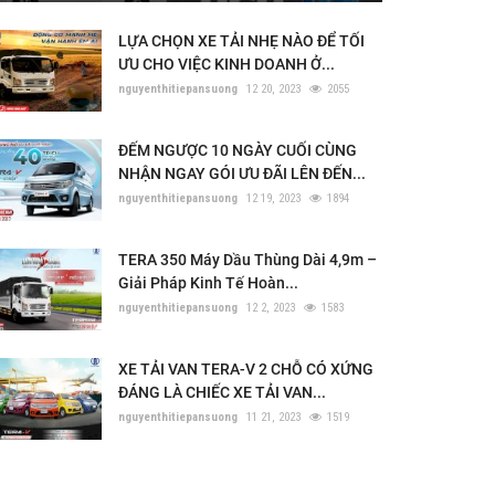
LỰA CHỌN XE TẢI NHẸ NÀO ĐỂ TỐI
ƯU CHO VIỆC KINH DOANH Ở...
nguyenthitiepansuong
12 20, 2023
2055
ĐẾM NGƯỢC 10 NGÀY CUỐI CÙNG
NHẬN NGAY GÓI ƯU ĐÃI LÊN ĐẾN...
nguyenthitiepansuong
12 19, 2023
1894
TERA 350 Máy Dầu Thùng Dài 4,9m –
Giải Pháp Kinh Tế Hoàn...
nguyenthitiepansuong
12 2, 2023
1583
XE TẢI VAN TERA-V 2 CHỖ CÓ XỨNG
ĐÁNG LÀ CHIẾC XE TẢI VAN...
nguyenthitiepansuong
11 21, 2023
1519