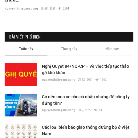
nguyenthitiepansuong
06 28, 2021
2384
BÀI VIẾT PHỔ BIẾN
Tuần này
Tháng này
Năm nay
Nghị Quyết 84/NQ-CP – Về việc tiếp tục tháo
gỡ khó khăn...
nguyenthitiepansuong
05 12, 2021
1562
Có nên mua xe cho cá nhân nhưng để công ty
đứng tên?
nguyenthitiepansuong
08 2, 2022
135
Các loại biển báo giao thông đường bộ ở Việt
Nam