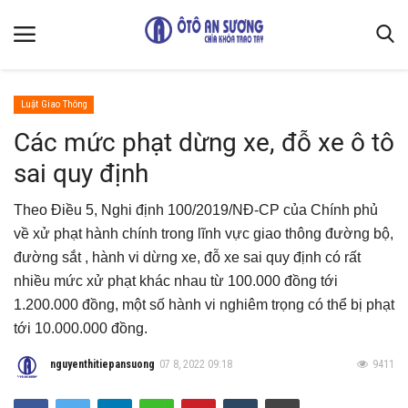
Luật Giao Thông
Trang chủ
Các mức phạt dừng xe, đỗ xe ô tô
sai quy định
Liên hệ
Kiến Thức Xe
Theo Điều 5, Nghi định 100/2019/NĐ-CP của Chính phủ
Quy định chung & bảo mật thông tin
về xử phạt hành chính trong lĩnh vực giao thông đường bộ,
đường sắt , hành vi dừng xe, đỗ xe sai quy định có rất
Giới thiệu
nhiều mức xử phạt khác nhau từ 100.000 đồng tới
Luật Giao Thông
1.200.000 đồng, một số hành vi nghiêm trọng có thể bị phạt
tới 10.000.000 đồng.
Mẹo vặt sửa xe
Thiết kế cải tạo
nguyenthitiepansuong
07 8, 2022 09:18
9411
Gallery