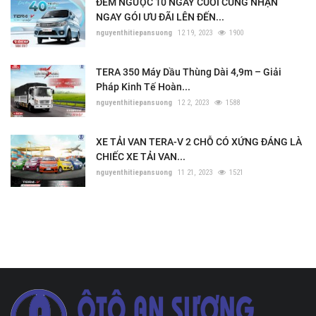
ĐẾM NGƯỢC 10 NGÀY CUỐI CÙNG NHẬN
NGAY GÓI ƯU ĐÃI LÊN ĐẾN...
nguyenthitiepansuong
12 19, 2023
1900
TERA 350 Máy Dầu Thùng Dài 4,9m – Giải
Pháp Kinh Tế Hoàn...
nguyenthitiepansuong
12 2, 2023
1588
XE TẢI VAN TERA-V 2 CHỖ CÓ XỨNG ĐÁNG LÀ
CHIẾC XE TẢI VAN...
nguyenthitiepansuong
11 21, 2023
1521