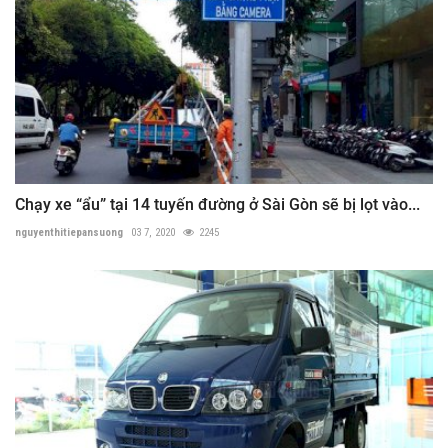
Chạy xe “ẩu” tại 14 tuyến đường ở Sài Gòn sẽ bị lọt vào...
nguyenthitiepansuong
03 7, 2020
2245