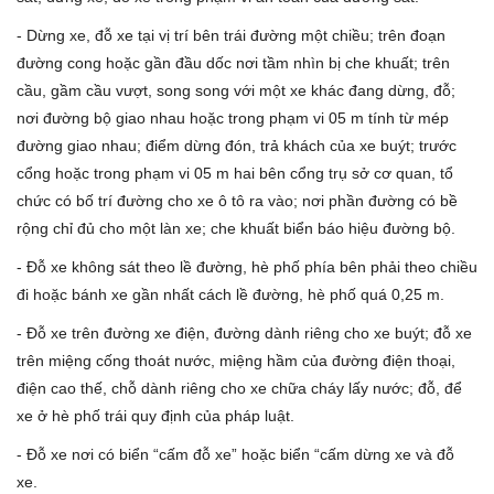
- Dừng xe, đỗ xe tại vị trí bên trái đường một chiều; trên đoạn
đường cong hoặc gần đầu dốc nơi tầm nhìn bị che khuất; trên
cầu, gầm cầu vượt, song song với một xe khác đang dừng, đỗ;
nơi đường bộ giao nhau hoặc trong phạm vi 05 m tính từ mép
đường giao nhau; điểm dừng đón, trả khách của xe buýt; trước
cổng hoặc trong phạm vi 05 m hai bên cổng trụ sở cơ quan, tổ
chức có bố trí đường cho xe ô tô ra vào; nơi phần đường có bề
rộng chỉ đủ cho một làn xe; che khuất biển báo hiệu đường bộ.
- Đỗ xe không sát theo lề đường, hè phố phía bên phải theo chiều
đi hoặc bánh xe gần nhất cách lề đường, hè phố quá 0,25 m.
- Đỗ xe trên đường xe điện, đường dành riêng cho xe buýt; đỗ xe
trên miệng cống thoát nước, miệng hầm của đường điện thoại,
điện cao thế, chỗ dành riêng cho xe chữa cháy lấy nước; đỗ, để
xe ở hè phố trái quy định của pháp luật.
- Đỗ xe nơi có biển “cấm đỗ xe” hoặc biển “cấm dừng xe và đỗ
xe.