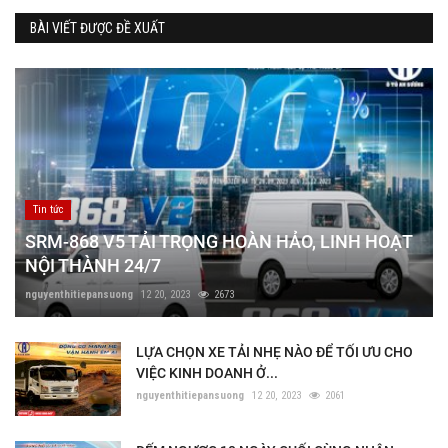
BÀI VIẾT ĐƯỢC ĐỀ XUẤT
Tin tức
SRM-868 V5 TẢI TRỌNG HOÀN HẢO, LINH HOẠT
NỘI THÀNH 24/7
nguyenthitiepansuong
12 20, 2023
2673
LỰA CHỌN XE TẢI NHẸ NÀO ĐỂ TỐI ƯU CHO
VIỆC KINH DOANH Ở...
nguyenthitiepansuong
12 20, 2023
2061