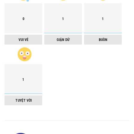
0
1
1
VUI VẺ
GIẬN DỮ
BUỒN
1
TUYỆT VỜI