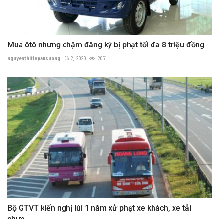
Mua ôtô nhưng chậm đăng ký bị phạt tối đa 8 triệu đồng
nguyenthitiepansuong
06 2, 2020
2051
Bộ GTVT kiến nghị lùi 1 năm xử phạt xe khách, xe tải
chưa...