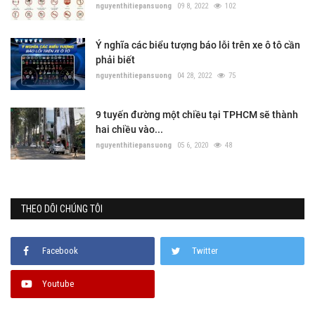
nguyenthitiepansuong
09 8, 2022
102
Ý nghĩa các biểu tượng báo lỗi trên xe ô tô cần
phải biết
nguyenthitiepansuong
04 28, 2022
75
9 tuyến đường một chiều tại TPHCM sẽ thành
hai chiều vào...
nguyenthitiepansuong
05 6, 2020
48
THEO DÕI CHÚNG TÔI
Facebook
Twitter
Youtube