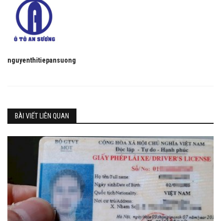
nguyenthitiepansuong
BÀI VIẾT LIÊN QUAN