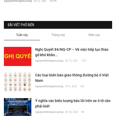
nguyenthitiepansuong
05 12, 2021
82194
BÀI VIẾT PHỔ BIẾN
Tuần này
Tháng này
Năm nay
Nghị Quyết 84/NQ-CP – Về việc tiếp tục tháo
gỡ khó khăn...
nguyenthitiepansuong
05 12, 2021
1511
Các loại biển báo giao thông đường bộ ở Việt
Nam
nguyenthitiepansuong
09 8, 2022
105
Ý nghĩa các biểu tượng báo lỗi trên xe ô tô cần
phải biết
nguyenthitiepansuong
04 28, 2022
80