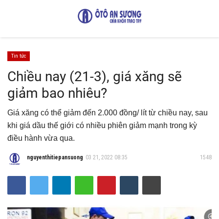
Tin tức
Trang chủ
Chiều nay (21-3), giá xăng sẽ
giảm bao nhiêu?
Liên hệ
Kiến Thức Xe
Giá xăng có thể giảm đến 2.000 đồng/ lít từ chiều nay, sau
Quy định chung & bảo mật thông tin
khi giá dầu thế giới có nhiều phiên giảm mạnh trong kỳ
điều hành vừa qua.
Giới thiệu
nguyenthitiepansuong
03 21, 2022 08:35
1548
Luật Giao Thông
Mẹo vặt sửa xe
Thiết kế cải tạo
Gallery