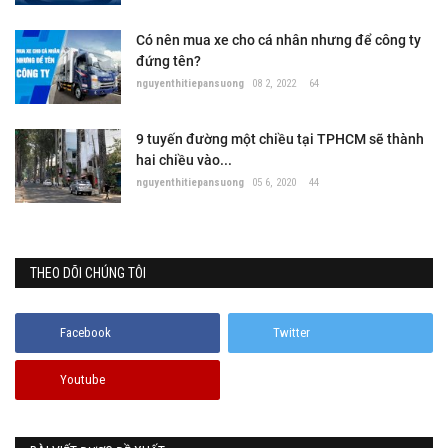
Có nên mua xe cho cá nhân nhưng để công ty
đứng tên?
nguyenthitiepansuong
08 2, 2022
64
9 tuyến đường một chiều tại TPHCM sẽ thành
hai chiều vào...
nguyenthitiepansuong
05 6, 2020
44
THEO DÕI CHÚNG TÔI
Facebook
Twitter
Youtube