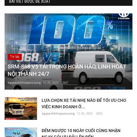
BÀI VIẾT ĐƯỢC ĐỀ XUẤT
Tin tức
SRM-868 V5 TẢI TRỌNG HOÀN HẢO, LINH HOẠT
NỘI THÀNH 24/7
nguyenthitiepansuong
12 20, 2023
2667
LỰA CHỌN XE TẢI NHẸ NÀO ĐỂ TỐI ƯU CHO
VIỆC KINH DOANH Ở...
nguyenthitiepansuong
12 20, 2023
2053
ĐẾM NGƯỢC 10 NGÀY CUỐI CÙNG NHẬN
NGAY GÓI ƯU ĐÃI LÊN ĐẾN...