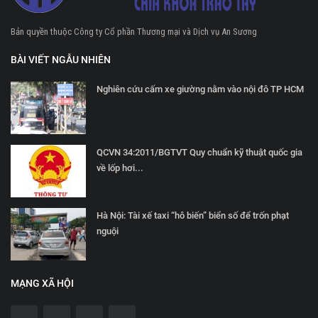
Bản quyền thuộc Công ty Cổ phần Thương mại và Dịch vụ An Sương
BÀI VIẾT NGẪU NHIÊN
Nghiên cứu cấm xe giường nằm vào nội đô TP HCM
QCVN 34:2011/BGTVT Quy chuẩn kỹ thuật quốc gia
về lốp hơi...
Hà Nội: Tài xế taxi “hô biến” biển số để trốn phạt
nguội
MẠNG XÃ HỘI