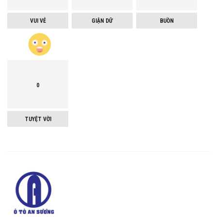
VUI VẺ
GIẬN DỮ
BUỒN
0
TUYỆT VỜI