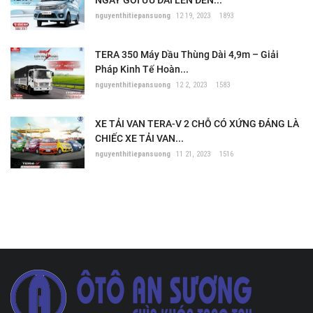
nguyenthitiepansuong
12 19, 2023
1893
TERA 350 Máy Dầu Thùng Dài 4,9m – Giải
Pháp Kinh Tế Hoàn...
nguyenthitiepansuong
12 2, 2023
1583
XE TẢI VAN TERA-V 2 CHỖ CÓ XỨNG ĐÁNG LÀ
CHIẾC XE TẢI VAN...
nguyenthitiepansuong
11 21, 2023
1516