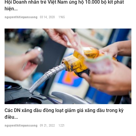
Hội Doanh nhân trẻ Việt Nam ủng hộ 10.000 bộ kit phát
hiện...
nguyenthitiepansuong
03 14, 2020
1965
Các DN xăng dầu đồng loạt giảm giá xăng dầu trong kỳ
điều...
nguyenthitiepansuong
09 21, 2022
1221