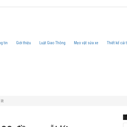
g tin
Giới thiệu
Luật Giao Thông
Mẹo vặt sửa xe
Thiết kế cải 
lít
B