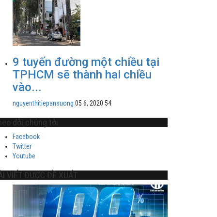
9 tuyến đường một chiều tại
TPHCM sẽ thành hai chiều
vào...
nguyenthitiepansuong
05 6, 2020
54
heo dõi chúng tôi
Facebook
Twitter
Youtube
ÀI VIẾT ĐƯỢC ĐỀ XUẤT