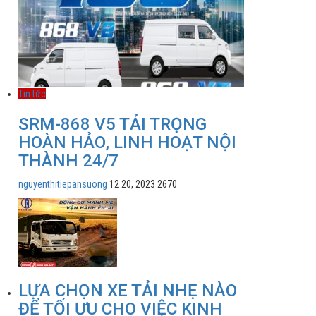
Tin tức
SRM-868 V5 TẢI TRỌNG
HOÀN HẢO, LINH HOẠT NỘI
THÀNH 24/7
nguyenthitiepansuong
12 20, 2023
2670
LỰA CHỌN XE TẢI NHẸ NÀO
ĐỂ TỐI ƯU CHO VIỆC KINH