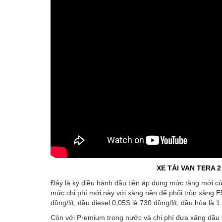
XE TẢI VAN TERA 
Đây là kỳ điều hành đầu tiên áp dụng mức tăng mới c
mức chi phí mới này với xăng nền để phối trộn xăng
đồng/lít, dầu diesel 0,05S là 730 đồng/lít, dầu hỏa là 
Còn với Premium trong nước và chi phí đưa xăng dầu 