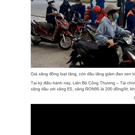
Giá xăng đồng loạt tăng, còn dầu tăng giảm đan xen t
Tại kỳ điều hành này, Liên Bộ Công Thương – Tài chín
xăng dầu với xăng E5, xăng RON95 là 200 đồng/lít, khô