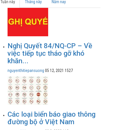
Tuần này
Tháng này
Năm nay
Nghị Quyết 84/NQ-CP – Về
việc tiếp tục tháo gỡ khó
khăn...
nguyenthitiepansuong
05 12, 2021
1527
Các loại biển báo giao thông
đường bộ ở Việt Nam