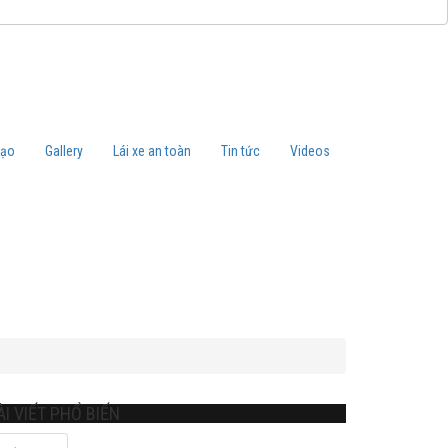
tạo
Gallery
Lái xe an toàn
Tin tức
Videos
ÀI VIẾT PHỔ BIẾN