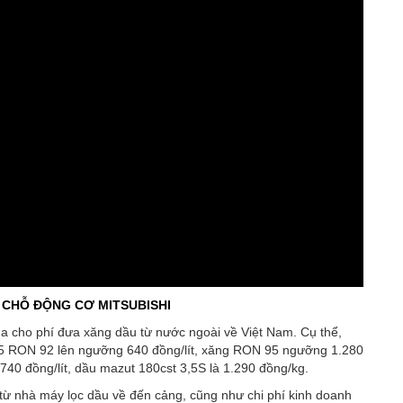
2 CHỖ ĐỘNG CƠ MITSUBISHI
ủa cho phí đưa xăng dầu từ nước ngoài về Việt Nam. Cụ thể,
 E5 RON 92 lên ngưỡng 640 đồng/lít, xăng RON 95 ngưỡng 1.280
1.740 đồng/lít, dầu mazut 180cst 3,5S là 1.290 đồng/kg.
từ nhà máy lọc dầu về đến cảng, cũng như chi phí kinh doanh