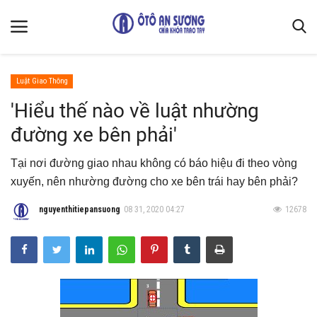
Luật Giao Thông
Trang chủ
'Hiểu thế nào về luật nhường
đường xe bên phải'
Liên hệ
Kiến Thức Xe
Tại nơi đường giao nhau không có báo hiệu đi theo vòng
Quy định chung & bảo mật thông tin
xuyến, nên nhường đường cho xe bên trái hay bên phải?
Giới thiệu
nguyenthitiepansuong
08 31, 2020 04:27
12678
Luật Giao Thông
Mẹo vặt sửa xe
Thiết kế cải tạo
Gallery