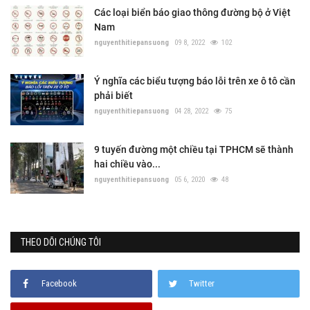
Các loại biển báo giao thông đường bộ ở Việt
Nam
nguyenthitiepansuong
09 8, 2022
102
Ý nghĩa các biểu tượng báo lỗi trên xe ô tô cần
phải biết
nguyenthitiepansuong
04 28, 2022
75
9 tuyến đường một chiều tại TPHCM sẽ thành
hai chiều vào...
nguyenthitiepansuong
05 6, 2020
48
THEO DÕI CHÚNG TÔI
Facebook
Twitter