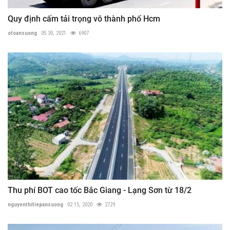
Quy định cấm tải trọng vô thành phố Hcm
otoansuong
05 30, 2021
6907
Thu phí BOT cao tốc Bắc Giang - Lạng Sơn từ 18/2
nguyenthitiepansuong
02 15, 2020
2729