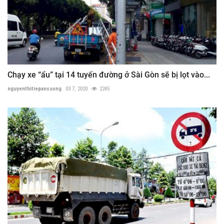
Chạy xe “ẩu” tại 14 tuyến đường ở Sài Gòn sẽ bị lọt vào...
nguyenthitiepansuong
03 7, 2020
2245