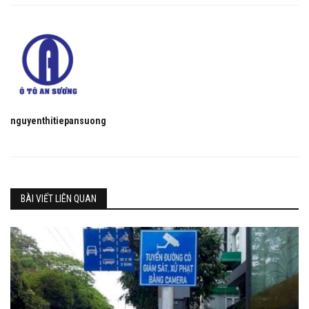
nguyenthitiepansuong
BÀI VIẾT LIÊN QUAN