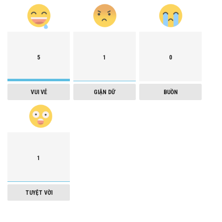
5
1
0
VUI VẺ
GIẬN DỮ
BUỒN
1
TUYỆT VỜI