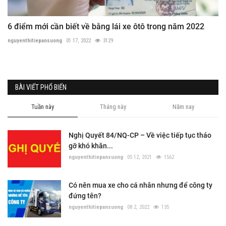
6 điểm mới cần biết về bằng lái xe ôtô trong năm 2022
nguyenthitiepansuong
01 17, 2022
3129
BÀI VIẾT PHỔ BIẾN
Tuần này
Tháng này
Năm nay
Nghị Quyết 84/NQ-CP – Về việc tiếp tục tháo
gỡ khó khăn...
nguyenthitiepansuong
05 12, 2021
1562
Có nên mua xe cho cá nhân nhưng để công ty
đứng tên?
nguyenthitiepansuong
08 2, 2022
135