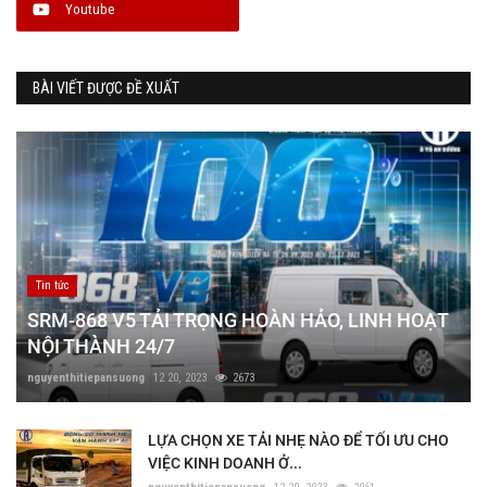
Youtube
BÀI VIẾT ĐƯỢC ĐỀ XUẤT
Tin tức
SRM-868 V5 TẢI TRỌNG HOÀN HẢO, LINH HOẠT
NỘI THÀNH 24/7
nguyenthitiepansuong
12 20, 2023
2673
LỰA CHỌN XE TẢI NHẸ NÀO ĐỂ TỐI ƯU CHO
VIỆC KINH DOANH Ở...