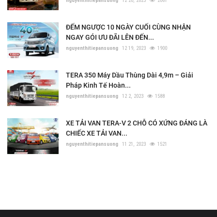
nguyenthitiepansuong
12 20, 2023
2061
ĐẾM NGƯỢC 10 NGÀY CUỐI CÙNG NHẬN
NGAY GÓI ƯU ĐÃI LÊN ĐẾN...
nguyenthitiepansuong
12 19, 2023
1900
TERA 350 Máy Dầu Thùng Dài 4,9m – Giải
Pháp Kinh Tế Hoàn...
nguyenthitiepansuong
12 2, 2023
1588
XE TẢI VAN TERA-V 2 CHỖ CÓ XỨNG ĐÁNG LÀ
CHIẾC XE TẢI VAN...
nguyenthitiepansuong
11 21, 2023
1521