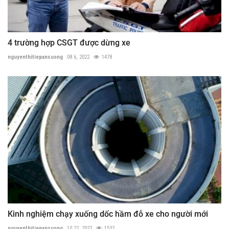
4 trường hợp CSGT được dừng xe
nguyenthitiepansuong
08 6, 2022
1478
Kinh nghiệm chạy xuống dốc hầm đỗ xe cho người mới
nguyenthitiepansuong
10 22, 2022
1532