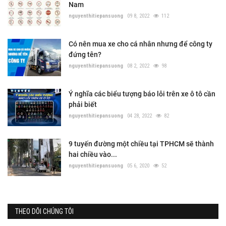
Nam
nguyenthitiepansuong
09 8, 2022
112
Có nên mua xe cho cá nhân nhưng để công ty
đứng tên?
nguyenthitiepansuong
08 2, 2022
98
Ý nghĩa các biểu tượng báo lỗi trên xe ô tô cần
phải biết
nguyenthitiepansuong
04 28, 2022
82
9 tuyến đường một chiều tại TPHCM sẽ thành
hai chiều vào...
nguyenthitiepansuong
05 6, 2020
52
THEO DÕI CHÚNG TÔI