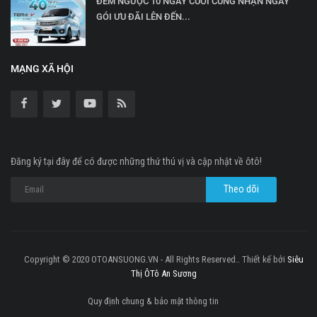
ĐẾM NGƯỢC 10 NGÀY CUỐI CÙNG NHẬN NGAY
GÓI ƯU ĐÃI LÊN ĐẾN...
MẠNG XÃ HỘI
Đăng ký tại đây để có được những thứ thú vị và cập nhật về ôtô!
Copyright © 2020 OTOANSUONG.VN - All Rights Reserved.. Thiết kế bởi
Siêu
Thị ÔTô An Sương
Quy định chung & bảo mật thông tin