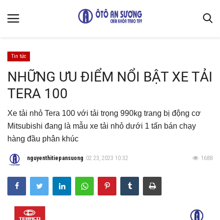
Tin tức
Trang chủ
NHỮNG ƯU ĐIỂM NỔI BẬT XE TẢI
TERA 100
Liên hệ
Kiến Thức Xe
Xe tải nhỏ Tera 100 với tải trọng 990kg trang bị động cơ
Quy định chung & bảo mật thông tin
Mitsubishi đang là mẫu xe tải nhỏ dưới 1 tấn bán chạy
hàng đầu phân khúc
Giới thiệu
nguyenthitiepansuong
02 23, 2023 10:32
1688
Luật Giao Thông
Mẹo vặt sửa xe
Thiết kế cải tạo
Gallery