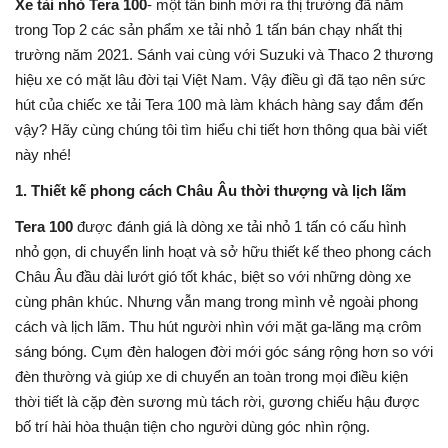
Xe tải nhỏ Tera 100
- một tân binh mới ra thị trường đã nằm
trong Top 2 các sản phẩm xe tải nhỏ 1 tấn bán chạy nhất thị
trường năm 2021. Sánh vai cùng với Suzuki và Thaco 2 thương
hiệu xe có mặt lâu đời tại Việt Nam. Vậy điều gì đã tạo nên sức
hút của chiếc xe tải Tera 100 mà làm khách hàng say đắm đến
vậy? Hãy cùng chúng tôi tìm hiểu chi tiết hơn thông qua bài viết
này nhé!
1. Thiết kế phong cách Châu Âu thời thượng và lịch lãm
Tera 100
được đánh giá là dòng xe tải nhỏ 1 tấn có cấu hình
nhỏ gọn, di chuyển linh hoạt và sở hữu thiết kế theo phong cách
Châu Âu đầu dài lướt gió tốt khác, biệt so với những dòng xe
cùng phân khúc. Nhưng vẫn mang trong mình vẻ ngoài phong
cách và lịch lãm. Thu hút người nhìn với mặt ga-lăng mạ crôm
sáng bóng. Cụm đèn halogen đời mới góc sáng rộng hơn so với
đèn thường và giúp xe di chuyển an toàn trong mọi điều kiện
thời tiết là cặp đèn sương mù tách rời, gương chiếu hậu được
bố trí hài hòa thuận tiện cho người dùng góc nhìn rộng.