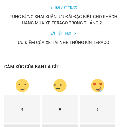
BÀI VIẾT TRƯỚC
TƯNG BỪNG KHAI XUÂN, ƯU ĐÃI ĐẶC BIỆT CHO KHÁCH
HÀNG MUA XE TERACO TRONG THÁNG 2...
BÀI TIẾP THEO
ƯU ĐIỂM CỦA XE TẢI NHẸ THÙNG KÍN TERACO
CẢM XÚC CỦA BẠN LÀ GÌ?
0
0
0