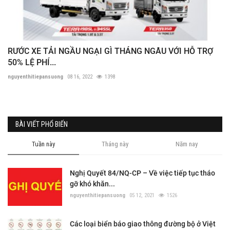
RƯỚC XE TẢI NGẦU NGẠI GÌ THÁNG NGÂU VỚI HỖ TRỢ
50% LỆ PHÍ...
nguyenthitiepansuong
08 16, 2022
1398
BÀI VIẾT PHỔ BIẾN
Tuần này
Tháng này
Năm nay
Nghị Quyết 84/NQ-CP – Về việc tiếp tục tháo
gỡ khó khăn...
nguyenthitiepansuong
05 12, 2021
1526
Các loại biển báo giao thông đường bộ ở Việt