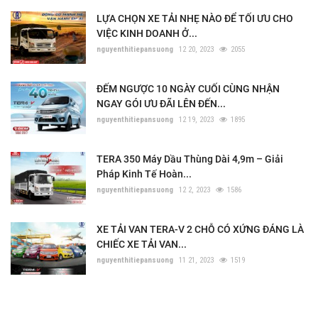
LỰA CHỌN XE TẢI NHẸ NÀO ĐỂ TỐI ƯU CHO
VIỆC KINH DOANH Ở...
nguyenthitiepansuong
12 20, 2023
2055
ĐẾM NGƯỢC 10 NGÀY CUỐI CÙNG NHẬN
NGAY GÓI ƯU ĐÃI LÊN ĐẾN...
nguyenthitiepansuong
12 19, 2023
1895
TERA 350 Máy Dầu Thùng Dài 4,9m – Giải
Pháp Kinh Tế Hoàn...
nguyenthitiepansuong
12 2, 2023
1586
XE TẢI VAN TERA-V 2 CHỖ CÓ XỨNG ĐÁNG LÀ
CHIẾC XE TẢI VAN...
nguyenthitiepansuong
11 21, 2023
1519