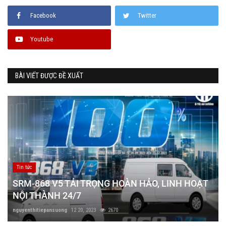
Facebook
Twitter
Youtube
BÀI VIẾT ĐƯỢC ĐỀ XUẤT
Tin tức
SRM-868 V5 TẢI TRỌNG HOÀN HẢO, LINH HOẠT
NỘI THÀNH 24/7
nguyenthitiepansuong
12 20, 2023
2670