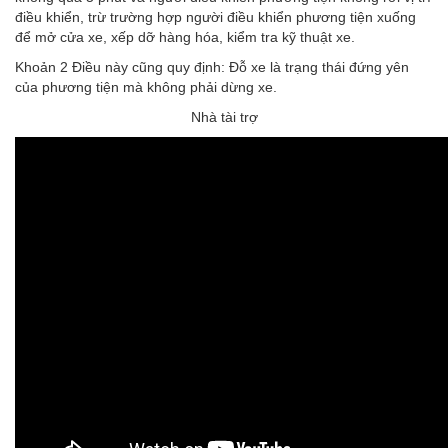
điều khiển, trừ trường hợp người điều khiển phương tiện xuống
để mở cửa xe, xếp dỡ hàng hóa, kiểm tra kỹ thuật xe.
Khoản 2 Điều này cũng quy định: Đỗ xe là trạng thái đứng yên
của phương tiện mà không phải dừng xe.
Nhà tài trợ