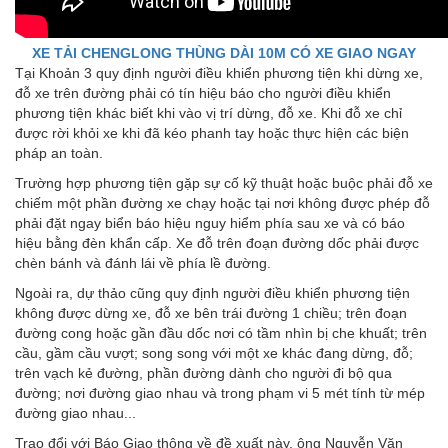
XE TẢI CHENGLONG THÙNG DÀI 10M CÓ XE GIAO NGAY
Tại Khoản 3 quy định người điều khiển phương tiện khi dừng xe,
đỗ xe trên đường phải có tín hiệu báo cho người điều khiển
phương tiện khác biết khi vào vị trí dừng, đỗ xe. Khi đỗ xe chỉ
được rời khỏi xe khi đã kéo phanh tay hoặc thực hiện các biện
pháp an toàn.
Trường hợp phương tiện gặp sự cố kỹ thuật hoặc buộc phải đỗ xe
chiếm một phần đường xe chạy hoặc tại nơi không được phép đỗ
phải đặt ngay biển báo hiệu nguy hiểm phía sau xe và có báo
hiệu bằng đèn khẩn cấp. Xe đỗ trên đoạn đường dốc phải được
chèn bánh và đánh lái về phía lề đường.
Ngoài ra, dự thảo cũng quy định người điều khiển phương tiện
không được dừng xe, đỗ xe bên trái đường 1 chiều; trên đoạn
đường cong hoặc gần đầu dốc nơi có tầm nhìn bị che khuất; trên
cầu, gầm cầu vượt; song song với một xe khác đang dừng, đỗ;
trên vạch kẻ đường, phần đường dành cho người đi bộ qua
đường; nơi đường giao nhau và trong phạm vi 5 mét tính từ mép
đường giao nhau...
Trao đổi với Báo Giao thông về đề xuất này, ông Nguyễn Văn