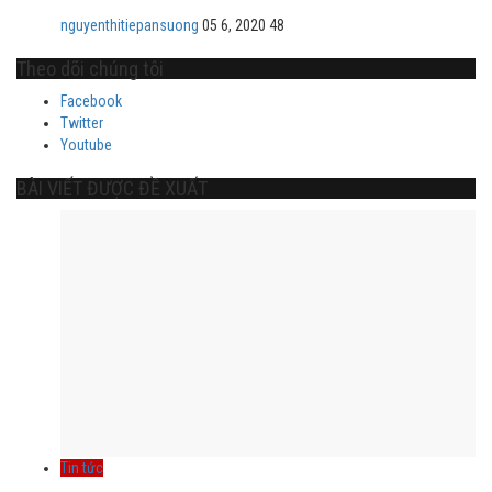
nguyenthitiepansuong
05 6, 2020
48
Theo dõi chúng tôi
Facebook
Twitter
Youtube
BÀI VIẾT ĐƯỢC ĐỀ XUẤT
Tin tức