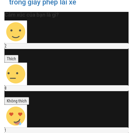
trong giấy phép lái xe
Cảm xúc của bạn là gì?
2
Thích
8
Không thích
1