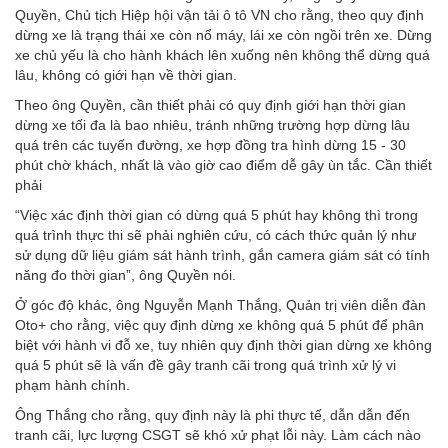
Quyền, Chủ tịch Hiệp hội vận tải ô tô VN cho rằng, theo quy định
dừng xe là trạng thái xe còn nổ máy, lái xe còn ngồi trên xe. Dừng
xe chủ yếu là cho hành khách lên xuống nên không thể dừng quá
lâu, không có giới hạn về thời gian.
Theo ông Quyền, cần thiết phải có quy định giới hạn thời gian
dừng xe tối đa là bao nhiêu, tránh những trường hợp dừng lâu
quá trên các tuyến đường, xe hợp đồng tra hình dừng 15 - 30
phút chờ khách, nhất là vào giờ cao điểm dễ gây ùn tắc. Cần thiết
phải
“Việc xác định thời gian có dừng quá 5 phút hay không thì trong
quá trình thực thi sẽ phải nghiên cứu, có cách thức quản lý như
sử dụng dữ liệu giám sát hành trình, gắn camera giám sát có tính
năng đo thời gian”, ông Quyền nói.
Ở góc độ khác, ông Nguyễn Mạnh Thắng, Quản trị viên diễn đàn
Oto+ cho rằng, việc quy định dừng xe không quá 5 phút để phân
biệt với hành vi đỗ xe, tuy nhiên quy định thời gian dừng xe không
quá 5 phút sẽ là vấn đề gây tranh cãi trong quá trình xử lý vi
phạm hành chính.
Ông Thắng cho rằng, quy định này là phi thực tế, dẫn dẫn đến
tranh cãi, lực lượng CSGT sẽ khó xử phạt lỗi này. Làm cách nào