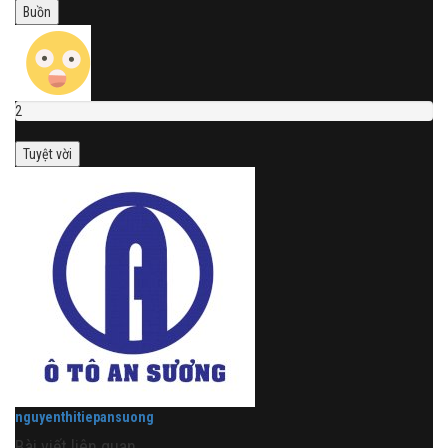
Buồn
2
Tuyệt vời
nguyenthitiepansuong
Bài viết liên quan