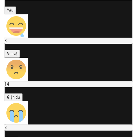
Yêu
3
Vui vẻ
14
Giận dữ
3