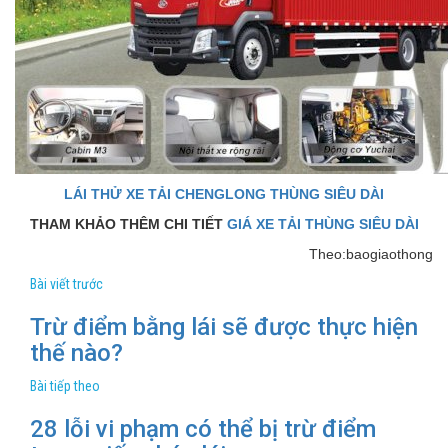
LÁI THỬ XE TẢI CHENGLONG THÙNG SIÊU DÀI
THAM KHẢO THÊM CHI TIẾT
GIÁ XE TẢI THÙNG SIÊU DÀI
Theo:baogiaothong
Bài viết trước
Trừ điểm bằng lái sẽ được thực hiện
thế nào?
Bài tiếp theo
28 lỗi vi phạm có thể bị trừ điểm