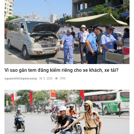
Vì sao gắn tem đăng kiểm riêng cho xe khách, xe tải?
nguyenthitiepansuong
06 9, 2020
2995