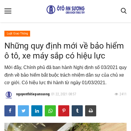
Luật Giao Thông
Trang chủ
Những quy định mới về bảo hiểm
ô tô, xe máy sắp có hiệu lực
Liên hệ
Kiến Thức Xe
Mới đây, Chính phủ đã ban hành Nghị định số 03/2021 quy
Quy định chung & bảo mật thông tin
định về bảo hiểm bắt buộc trách nhiệm dân sự của chủ xe
cơ giới. Có hiệu lực thi hành từ ngày 01/03/2021.
Giới thiệu
nguyenthitiepansuong
01 22, 2021 08:57
2411
Luật Giao Thông
Mẹo vặt sửa xe
Thiết kế cải tạo
Gallery