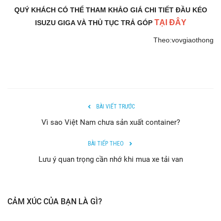
QUÝ KHÁCH CÓ THỂ THAM KHẢO GIÁ CHI TIẾT ĐẦU KÉO
TẠI ĐÂY
ISUZU GIGA VÀ THỦ TỤC TRẢ GÓP
Theo:vovgiaothong
BÀI VIẾT TRƯỚC
Vì sao Việt Nam chưa sản xuất container?
BÀI TIẾP THEO
Lưu ý quan trọng cần nhớ khi mua xe tải van
CẢM XÚC CỦA BẠN LÀ GÌ?