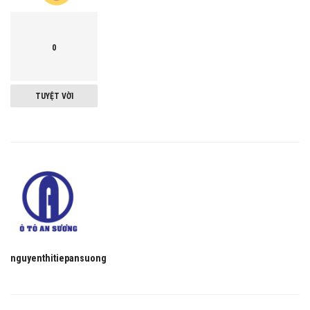
0
TUYỆT VỜI
nguyenthitiepansuong