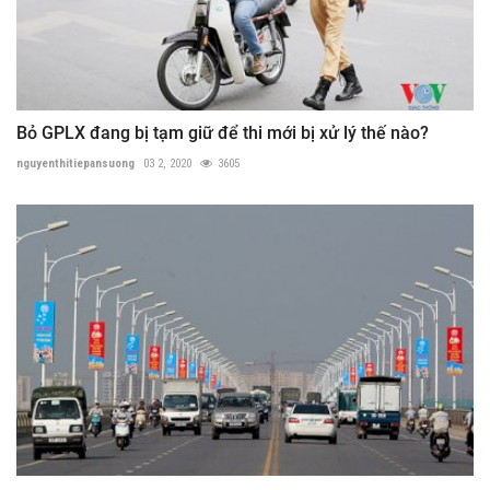
Bỏ GPLX đang bị tạm giữ để thi mới bị xử lý thế nào?
nguyenthitiepansuong
03 2, 2020
3605