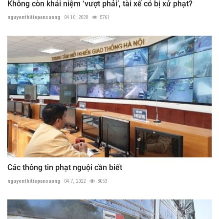
Không còn khái niệm ‘vượt phải’, tài xế có bị xử phạt?
nguyenthitiepansuong
04 10, 2020
5761
Các thông tin phạt nguội cần biết
nguyenthitiepansuong
04 7, 2022
3053