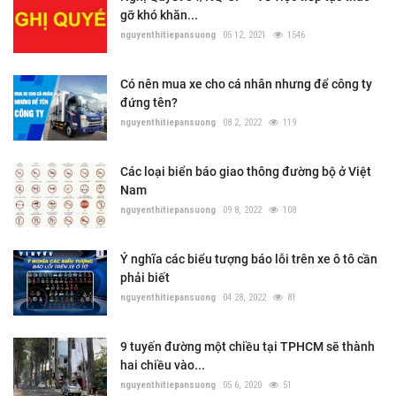
gỡ khó khăn...
nguyenthitiepansuong
05 12, 2021
1546
Có nên mua xe cho cá nhân nhưng để công ty
đứng tên?
nguyenthitiepansuong
08 2, 2022
119
Các loại biển báo giao thông đường bộ ở Việt
Nam
nguyenthitiepansuong
09 8, 2022
108
Ý nghĩa các biểu tượng báo lỗi trên xe ô tô cần
phải biết
nguyenthitiepansuong
04 28, 2022
81
9 tuyến đường một chiều tại TPHCM sẽ thành
hai chiều vào...
nguyenthitiepansuong
05 6, 2020
51