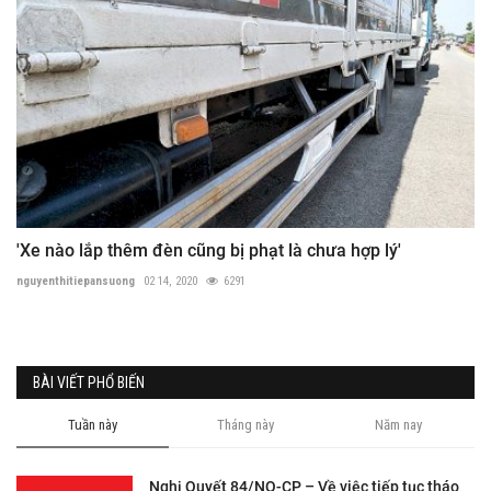
'Xe nào lắp thêm đèn cũng bị phạt là chưa hợp lý'
nguyenthitiepansuong
02 14, 2020
6291
BÀI VIẾT PHỔ BIẾN
Tuần này
Tháng này
Năm nay
Nghị Quyết 84/NQ-CP – Về việc tiếp tục tháo