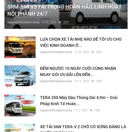
SRM-868 V5 TẢI TRỌNG HOÀN HẢO, LINH HOẠT
NỘI THÀNH 24/7
nguyenthitiepansuong
12 20, 2023
2671
LỰA CHỌN XE TẢI NHẸ NÀO ĐỂ TỐI ƯU CHO
VIỆC KINH DOANH Ở...
nguyenthitiepansuong
12 20, 2023
2060
ĐẾM NGƯỢC 10 NGÀY CUỐI CÙNG NHẬN
NGAY GÓI ƯU ĐÃI LÊN ĐẾN...
nguyenthitiepansuong
12 19, 2023
1898
TERA 350 Máy Dầu Thùng Dài 4,9m – Giải
Pháp Kinh Tế Hoàn...
nguyenthitiepansuong
12 2, 2023
1586
XE TẢI VAN TERA-V 2 CHỖ CÓ XỨNG ĐÁNG LÀ