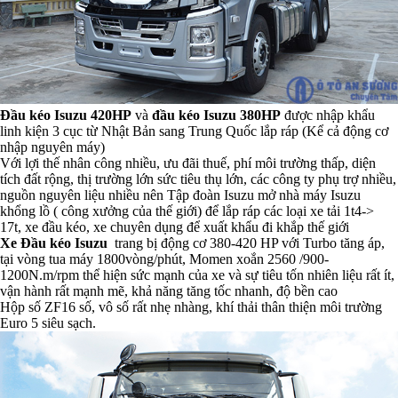
Đầu kéo Isuzu 420HP
và
đầu kéo Isuzu 380HP
được nhập khẩu
linh kiện 3 cục từ Nhật Bản sang Trung Quốc lắp ráp (Kể cả động cơ
nhập nguyên máy)
Với lợi thế nhân công nhiều, ưu đãi thuế, phí môi trường thấp, diện
tích đất rộng, thị trường lớn sức tiêu thụ lớn, các công ty phụ trợ nhiều,
nguồn nguyên liệu nhiều nên Tập đoàn Isuzu mở nhà máy Isuzu
khổng lồ ( công xưởng của thế giới) để lắp ráp các loại xe tải 1t4->
17t, xe đầu kéo, xe chuyên dụng để xuất khẩu đi khắp thế giới
Xe Đầu kéo Isuzu
trang bị động cơ 380-420 HP với Turbo tăng áp,
tại vòng tua máy 1800vòng/phút, Momen xoắn 2560 /900-
1200N.m/rpm thể hiện sức mạnh của xe và sự tiêu tốn nhiên liệu rất ít,
vận hành rất mạnh mẽ, khả năng tăng tốc nhanh, độ bền cao
Hộp số ZF16 số, vô số rất nhẹ nhàng, khí thải thân thiện môi trường
Euro 5 siêu sạch.