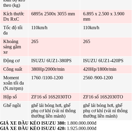
theo (kg)
Kích thước
6895x 2500x 3055 mm
6.895 x 2.500 x 3.900
Dx RxC
mm
Tốc độ tối
110km/h
110km/h
đa
Khoảng
265
265
sáng gầm
xe
Động cơ
ISUZU 6UZ1-380PS
ISUZU 6UZ1-420PS
Công suất
380Hp/2000r/min
420Hp/1800r/min
Moment
1760 /1100-1200
2560 /900-1200
xoắn tối đa
(N.m/rpm)
Hộp số
ZF16 số
16S2030TO
ZF16 số
16S2030TO
Ghế ngồi
ghế lái bóng hơi, ghế
ghế lái bóng hơi, ghế
phụ cơ khí (vải nỉ thông
phụ cơ khí (vải nỉ thông
thường liền mảnh)
thường liền mảnh)
GIÁ XE ĐẦU KÉO ISUZU 380:
1.800.000.000đ
GIÁ XE ĐẦU KÉO ISUZU 420:
1.925.000.000đ