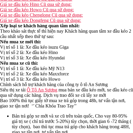
Giá xe đầu kéo Hino Cũ qua sử dụng:
Giá xe đầu kéo Howo Cũ qua sử dụng:
Giá xe đầu kéo Chenglong Cũ qua sử dụng:
Giá xe đầu kéo Dongfeng Cũ qua sử dụng:
Xếp loại xe khách hàng quan tâm nhất:
Theo khảo sát thực tế thì hiện nay Khách hàng quan tâm xe đầu kéo 2
cầu nhất xếp theo thứ tự sau:
Nếu mua xe mới thì:
Vị trí số 1 là: Xe đầu kéo isuzu Giga
Vị trí số 2 là: Xe đầu kéo Hino
Vị trí số 3 là: Xe đầu kéo Hyundai
Nếu mua xe cũ thì:
Vị trí số 1 là: Xe đầu kéo Mỹ N13
Vị trí số 2 là: Xe đầu kéo Maxxforce
Vị trí số 3 là: Xe đầu kéo Howo
Chính sách hỗ trợ khách hàng của công ty ô tô An Sương
Siêu thị xe tải
Ô Tô An Sương
mua bán xe đầu kéo mới, xe đầu kéo cũ
qua sử dụng các hãng. Dịch vụ trao đổi xe cũ lấy xe mới
Bao 100% thủ tục giấy tờ mua xe trả góp trong 48h, tư vấn tận nơi,
giao xe tận nơi! ‘’ Chìa Khóa Trao Tay’’
Bán trả góp xe mới và xe cũ trên toàn quốc, Cho vay 80-95%
giá trị xe ( chỉ trả trước 5-20%) tùy chọn, thời gian 6 -72 tháng (
tùy chọn), bao thủ tục mua trả góp cho khách hàng trong 48H,
giao xe tận nơi, tư vấn tận nơi.