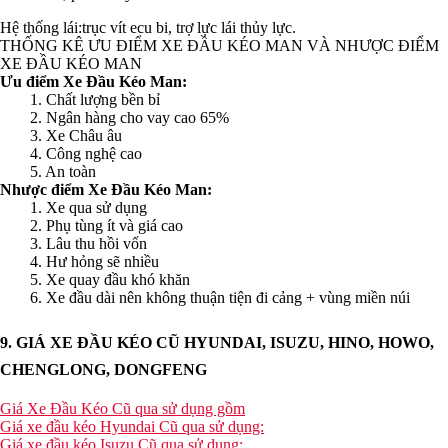
Hệ thống lái:trục vít ecu bi, trợ lực lái thủy lực.
THỐNG KÊ ƯU ĐIỂM XE ĐẦU KÉO MAN VÀ NHƯỢC ĐIỂM
XE ĐẦU KÉO MAN
Ưu điểm Xe Đầu Kéo Man:
1. Chất lượng bền bỉ
2. Ngân hàng cho vay cao 65%
3. Xe Châu âu
4. Công nghệ cao
5. An toàn
Nhược điểm Xe Đầu Kéo Man:
1. Xe qua sử dụng
2. Phụ tùng ít và giá cao
3. Lâu thu hồi vốn
4. Hư hỏng sẽ nhiều
5. Xe quay đầu khó khăn
6. Xe đầu dài nên không thuận tiện đi cảng + vùng miền núi
9. GIÁ XE ĐẦU KÉO CŨ HYUNDAI, ISUZU, HINO, HOWO,
CHENGLONG, DONGFENG
Giá Xe Đầu Kéo Cũ qua sử dụng gồm
Giá xe đầu kéo Hyundai Cũ qua sử dụng:
Giá xe đầu kéo Isuzu Cũ qua sử dụng: