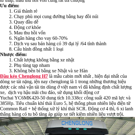
tư thấp, mau thu hồi vốn cũng rất ưa chuộng
Ưu điểm:
1. Giá thành rẻ
2. Chạy phù mọi cung đường bằng hay đồi núi
3. Quay đầu dễ
4. Động cơ khỏe
5. Mau thu hồi vốn
6. Ngân hàng cho vay 60-70%
7. Dịch vụ sau bán hàng có 39 đại lý /64 tỉnh thành
8. Cấu hình đồng nhất 1 loại
Nhược điểm:
1. Chất lượng không bằng xe nhật
2. Phụ tùng tạp nham
3. Không bền bỉ bằng xe Nhật và xe Hàn
Đầu kéo Chenglong H7
là mẫu cabin mới nhất , hiện đại nhất của
dòng xe tải nặng, iện nay chenglong là 1 trong những thương hiệu
được các nhà vận tải tin dùng ở việt nam vì đã khẳng định chất lượng
xe, dịch vụ hậu mãi chu đáo, sử dụng khối động cơ
Yuchai YC6MK420-50 dung tích 10.338cc công suất 420 mã lực và
385Hp. Tiêu chuẩn khí thải Euro 5, hệ thống phun nhiên liệu điện tử
Common Rail + hệ thống xử lý khí thải SCR. Động cơ 4 thì, 6 xi lanh
thẳng hàng có tu bô tăng áp giúp xe tiết kiệm nhiên liệu vượt trội.