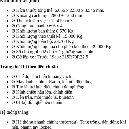
Kích thước xe (mm)
Ø Kích thước tổng thể: 6.656 x 2.500 x 3.546 mm.
Ø Khoảng cách trục: 2800 + 1350 mm
Ø Thể tích làm việc : 12.419 cm3
Ø Công thức bánh xe: 6 x 4
Ø Khối lượng bản thân: 8.570 Kg
Ø Khối lượng theo thiết kế: 15.000 Kg
Ø Khối lượng toàn bộ: 23.700 Kg
Ø Khối lượng hàng hóa cho phéo kéo theo: 39.000 Kg
Ø Số chổ ngồi : 02 chổ + 1 giường sau cabin
Ø Cỡ lốp xe : Trước / Sau : 315R70R22.5
Trang thiết bị theo tiêu chuẩn
Ø Chế độ cảm biến khoảng cách
Ø Máy lạnh cabin – Radio, kết nối điện thoại
Ø Tay lái trợ lực, điều chỉnh độ nghiêng
Ø Kính chiếu hậu lớn, chỉnh điện
Ø Đèn trần, mồi thuốc lá, bluetoth
Ø 01 bộ đồ nghề tiêu chuẩn
Hệ thống thắng:
Ø Hệ thống phanh chính( trước/sau): Tang trống, dẫn động khí
nén, phanh tay locked