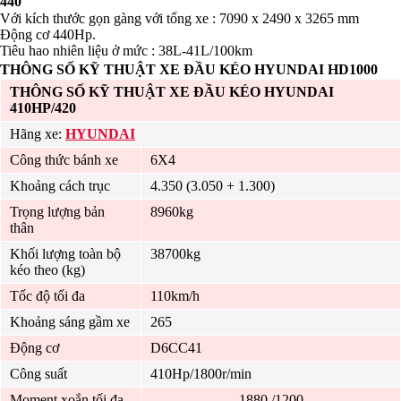
440
Với kích thước gọn gàng với tổng xe : 7090 x 2490 x 3265 mm
Động cơ 440Hp.
Tiêu hao nhiên liệu ở mức : 38L-41L/100km
THÔNG SỐ KỸ THUẬT XE ĐẦU KÉO HYUNDAI HD1000
THÔNG SỐ KỸ THUẬT XE ĐẦU KÉO HYUNDAI
410HP/420
Hãng xe:
HYUNDAI
Công thức bánh xe
6X4
Khoảng cách trục
4.350 (3.050 + 1.300)
Trọng lượng bản
8960kg
thân
Khối lượng toàn bộ
38700kg
kéo theo (kg)
Tốc độ tối đa
110km/h
Khoảng sáng gầm xe
265
Động cơ
D6CC41
Công suất
410Hp/1800r/min
Moment xoắn tối đa
1880 /1200