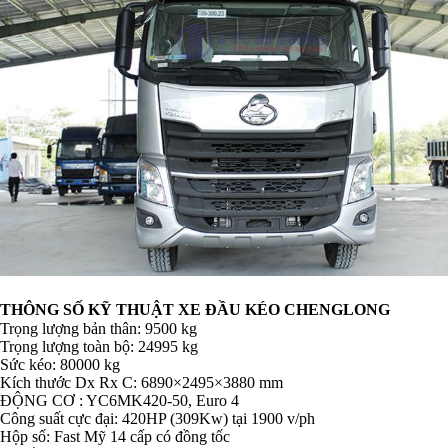
THÔNG SỐ KỸ THUẬT XE ĐẦU KÉO CHENGLONG
Trọng lượng bản thân: 9500 kg
Trọng lượng toàn bộ: 24995 kg
Sức kéo: 80000 kg
Kích thước Dx Rx C: 6890×2495×3880 mm
ĐỘNG CƠ : YC6MK420-50, Euro 4
Công suất cực đại: 420HP (309Kw) tại 1900 v/ph
Hộp số: Fast Mỹ 14 cấp có đồng tốc