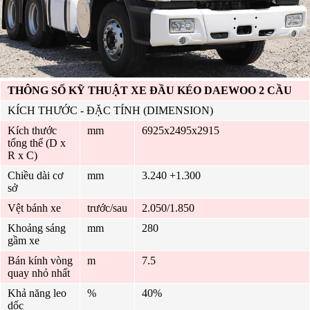
THÔNG SỐ KỸ THUẬT XE ĐẦU KÉO DAEWOO 2 CẦU
KÍCH THƯỚC - ĐẶC TÍNH (DIMENSION)
Kích thước
mm
6925x2495x2915
tổng thể (D x
R x C)
Chiều dài cơ
mm
3.240 +1.300
sở
Vệt bánh xe
trước/sau
2.050/1.850
Khoảng sáng
mm
280
gầm xe
Bán kính vòng
m
7.5
quay nhỏ nhất
Khả năng leo
%
40%
dốc