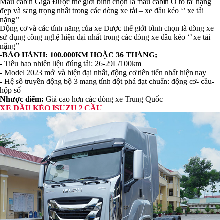
GIÁ XE KHÁCH 16 CHỖ
Mẫu cabin Giga Được thế giới bình chọn là mẫu cabin Ô tô tải nặng
 Hino
đẹp và sang trọng nhất trong các dòng xe tải – xe đầu kéo ‘’ xe tải
GIÁ XE ĐẦU KÉO ISUZU
hengLong
nặng’’
Giá xe đầu kéo 1 cầu
Động cơ và các tính năng của xe Được thế giới bình chọn là dòng xe
u kéo Mỹ
sử dụng công nghệ hiện đại nhất trong các dòng xe đầu kéo ‘’ xe tải
GIÁ XE ĐẦU KÉO 2 CẦU
i Howo
nặng’’
GIÁ XE TẢI 4 CHÂN
-BẢO HÀNH: 100.000KM HOẶC 36 THÁNG;
i Thái Lan
- Tiêu hao nhiên liệu đúng tải: 26-29L/100km
GIÁ SOMI ROMOOC
 Veam
- Model 2023 mới và hiện đại nhất, động cơ tiên tiến nhất hiện nay
GIÁ XE TẢI BÁN HÀNG
- Hệ số truyền động bộ 3 mang tính đột phá đạt chuẩn: động cơ- cầu-
 Kenbo
U ĐỘNG
hộp số
Nhược điểm:
Giá cao hơn các dòng xe Trung Quốc
XE ĐẦU KÉO ISUZU 2 CẦU
Thiết kế cải tạo
đăng kiểm
Mẹo vặt sửa xe
ửa xe