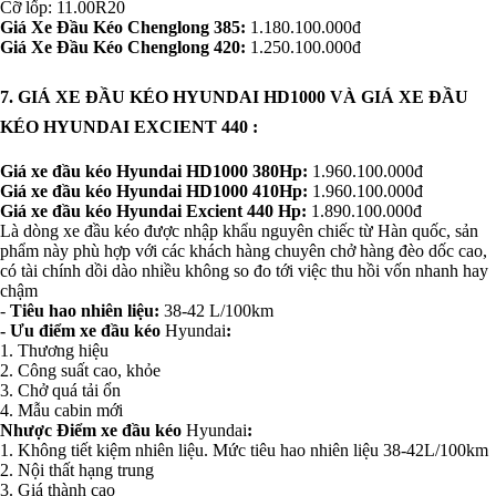
Cỡ lốp: 11.00R20
Giá Xe Đầu Kéo Chenglong 385:
1.180.100.000đ
Giá Xe Đầu Kéo Chenglong 420:
1.250.100.000đ
7. GIÁ XE ĐẦU KÉO HYUNDAI HD1000 VÀ GIÁ XE ĐẦU
KÉO HYUNDAI EXCIENT 440 :
Giá xe đầu kéo Hyundai HD1000 380Hp:
1.960.100.000đ
Giá xe đầu kéo Hyundai HD1000 410Hp:
1.960.100.000đ
Giá xe đầu kéo Hyundai Excient 440 Hp:
1.890.100.000đ
Là dòng xe đầu kéo được nhập khẩu nguyên chiếc từ Hàn quốc, sản
phẩm này phù hợp với các khách hàng chuyên chở hàng đèo dốc cao,
có tài chính dồi dào nhiều không so đo tới việc thu hồi vốn nhanh hay
chậm
-
Tiêu hao nhiên liệu:
38-42 L/100km
- Ưu điểm xe đầu kéo
Hyundai
:
1. Thương hiệu
2. Công suất cao, khỏe
3. Chở quá tải ổn
4. Mẫu cabin mới
Nhược Điểm xe đầu kéo
Hyundai
:
1. Không tiết kiệm nhiên liệu. Mức tiêu hao nhiên liệu 38-42L/100km
2. Nội thất hạng trung
3. Giá thành cao