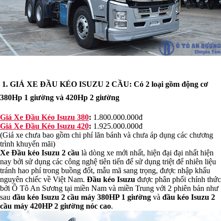
XE ỦI
NẠP LIỆU
SANY
XE BƠM BÊ TÔNG CẦN
A CHÁY
ẨU
ỀN HÌNH
XE CỨU THƯƠNG
JAC
ECO
HYUNDAI
1.
GIÁ XE ĐẦU KÉO ISUZU 2 CẦU:
Có 2 loại gồm động cơ
ÀNG
SAMCO
380Hp 1 giường và 420Hp 2 giường
NCO
THACO
Giá Xe Đầu Kéo Isuzu 380
:
1.800.000.000đ
Giá Xe Đầu Kéo Isuzu 420
:
1.925.000.000đ
PHỤ TÙNG VINAMOTOR
(Giá xe chưa bao gồm chi phí lăn bánh và chưa áp dụng các chương
G SIAM TRUCK
trình khuyến mãi)
PHỤ TÙNG DAEWOO
G ISUZU
Xe Đầu kéo Isuzu 2 cầu
là dòng xe mới nhất, hiện đại đại nhất hiện
KÉO MỸ
PHỤ TÙNG ISUZU GIGA
nay bởi sử dụng các công nghệ tiên tiến để sử dụng triệt để nhiên liệu
NG DAEHAN
tránh hao phí trong buồng đốt, mẫu mã sang trọng, được nhập khẩu
GLONG
PHỤ TÙNG GIẢI PHÓNG
nguyên chiếc về Việt Nam.
Đầu kéo Isuzu
được phân phối chính thức
G KENBO
PHỤ TÙNG CHIẾN
bởi Ô Tô An Sương tại miền Nam và miền Trung với 2 phiên bản như
HẮNG
G SUZUKI
sau
đầu kéo Isuzu 2 cầu máy 380HP 1 giường
và
đầu kéo Isuzu 2
YUNDAI
cầu máy 420HP 2 giường nóc cao
.
PHỤ TÙNG ĐÔ THÀNH
G HINO
Dung dịch xử lí khí thải