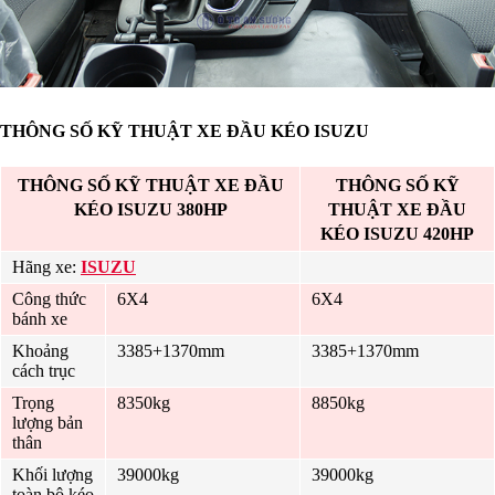
THÔNG SỐ KỸ THUẬT XE ĐẦU KÉO ISUZU
THÔNG SỐ KỸ THUẬT XE ĐẦU
THÔNG SỐ KỸ
KÉO ISUZU 380HP
THUẬT XE ĐẦU
KÉO ISUZU 420HP
Hãng xe:
ISUZU
Công thức
6X4
6X4
bánh xe
Khoảng
3385+1370mm
3385+1370mm
cách trục
Trọng
8350kg
8850kg
lượng bản
thân
Khối lượng
39000kg
39000kg
toàn bộ kéo