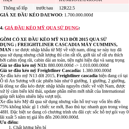
Thông số lốp
trước/sau
12R22.5
GIÁ XE ĐẦU KÉO DAEWOO
: 1.700.000.000đ
4.
GIÁ
ĐẦU KÉO MỸ QUA SỬ DỤNG
:
GỒM CÓ XE ĐẦU KÉO MỸ N13 ĐỜI 2015 QUA SỬ
DỤNG ; FREIGHTLINER CASCADIA MÁY CUMMINS,
MAN :
xe được nhập khẩu từ Mỹ về việt nam, dòng xe này tuy đã
qua sử dụng nhưng chất lượng thì còn rất tốt, giới tài xế rất ưu thích
bởi cabin rộng rãi, cabin dài an toàn, tiện nghi hiện đại và sang trọng
Giá xe đầu kéo mỹ N13
:
880.000.000đ -> 1.010.000.000đ
Giá xe đầu kéo mỹ Freightliner Cascadia:
1.380.000.000đ
Xe đầu kéo mỹ N13 đời 2015,
Freightliner cascadia
hiện đang có tại
Ô tô An Sương với các phiên bản như 0 giường, 1 giường, 2 giường,
là dòng xe đầu kéo được nhập khẩu nguyên chiếc về việt Nam, được
xử lý cảm biến khí thải, update phần mềm mới nhất của International
giúp tiết kiệm nhiên liệu vượt trội.
Xe đầu kéo Mỹ đã qua sử dụng nhưng vẫn hỗ trợ vay vốn lên đến
75% không khác gì 1 chiếc xe mới, Bao thủ tục nhanh gọn trong vòng
48H. Đặc biệt xe đang có chương trình ưu đãi cực sốc hỗ trợ gói vay 0
lãi xuất 5 năm trị giá lên đến 200.000.000đ.
Ưu điểm:
1. Chất lượng bền bỉ