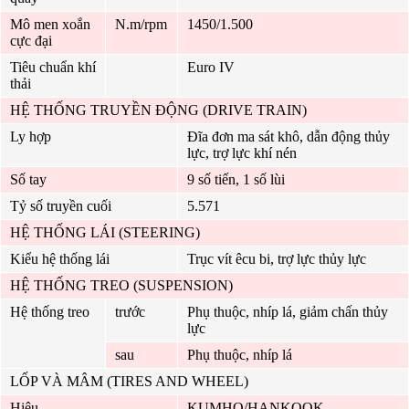
Mô men xoắn
N.m/rpm
1450/1.500
cực đại
Tiêu chuẩn khí
Euro IV
thải
HỆ THỐNG TRUYỀN ĐỘNG (DRIVE TRAIN)
Ly hợp
Đĩa đơn ma sát khô, dẫn động thủy
lực, trợ lực khí nén
Số tay
9 số tiến, 1 số lùi
Tỷ số truyền cuối
5.571
HỆ THỐNG LÁI (STEERING)
Kiểu hệ thống lái
Trục vít êcu bi, trợ lực thủy lực
HỆ THỐNG TREO (SUSPENSION)
Hệ thống treo
trước
Phụ thuộc, nhíp lá, giảm chấn thủy
lực
sau
Phụ thuộc, nhíp lá
LỐP VÀ MÂM (TIRES AND WHEEL)
Hiệu
KUMHO/HANKOOK