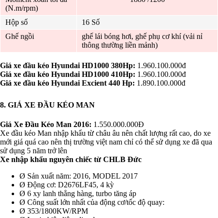
(N.m/rpm)
Hộp số
16 Số
Ghế ngồi
ghế lái bóng hơi, ghế phụ cơ khí (vải nỉ
thông thường liền mảnh)
Giá xe đầu kéo Hyundai HD1000 380Hp:
1.960.100.000đ
Giá xe đầu kéo Hyundai HD1000 410Hp:
1.960.100.000đ
Giá xe đầu kéo Hyundai Excient 440 Hp:
1.890.100.000đ
8. GIÁ XE ĐẦU KÉO MAN
Giá Xe Đầu Kéo Man 2016:
1.550.000.000Đ
Xe đầu kéo Man nhập khẩu từ châu âu nên chất lượng rất cao, do xe
mới giá quá cao nên thị trường việt nam chỉ có thể sử dụng xe đã qua
sử dụng 5 năm trở lên
Xe nhập khẩu nguyên chiếc từ CHLB Đức
Ø Sản xuất năm: 2016, MODEL 2017
Ø Động cơ: D2676LF45, 4 kỳ
Ø 6 xy lanh thẳng hàng, turbo tăng áp
Ø Công suất lớn nhất của động cơ/tốc độ quay:
Ø 353/1800KW/RPM