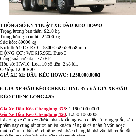
THÔNG SỐ KỸ THUẬT XE ĐẦU KÉO HOWO
Trọng lượng bản thân: 9210 kg
Trọng lượng toàn bộ: 25000 kg
Sức kéo: 80000 kg
Kích thước Dx Rx C: 6800×2496×3668 mm
ĐỘNG CƠ : WD615.96E, Euro 3
Công suất cực đại: 375HP
Hộp số: HW10, Loại 10 số tiến, 2 số lùi.
Cỡ lốp: 12.00R20
GIÁ XE XE ĐẦU KÉO HOWO: 1.250.000.000đ
6. GIÁ XE ĐẦU KÉO CHENGLONG 375 VÀ GIÁ XE ĐẦU
KÉO CHENGLONG 420:
Giá Xe Đầu Kéo Chenglong 375
:
1.180.100.000đ
Giá Xe Đầu Kéo Chenglong 420
: 1.250.100.000đ
Là dòng xe đầu kéo được nhập khẩu nguyên chiếc từ trung quốc, sản
phẩm này cũng rất được nhiều khách hàng là cá nhân ít vốn hoặc
muốn đầu tư thấp ưa chuộng, và khách hàng là nhà vận tải muốn đầu