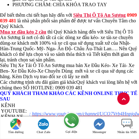
PHƯƠNG CHÂM: CHÌA KHÓA TRAO TAY
Để biết thêm chi tiết bạn hãy đến với
Siêu Thị Ô Tô An Sương
0909
039 481
là nhà phân phối sản phẩm để được tư vấn Chuyên Tâm cho
Quý Khách.
Mua xe đầu kéo 2 cầu
thì Quý Khách hàng đến với Siêu Thị Ô Tô
An Sương là nơi có đủ tất cả các dòng xe đầu kéo- xe tải-xe chuyên
dùng-xe khách mới 100% và xe cũ qua sử dụng xuất xứ của Nhật-
Hàn-Trung Quốc- Mỹ- Nga- Ấn Độ- Châu Âu-Thái Lan…. Nên Quý
khách có thể lựa chọn và so sánh thỏa thích và Tiết kiệm thời gian đi
lại, tránh chọn sai sản phẩm.
Siêu Thị Xe Tải Ô Tô An Sương mua bán Xe Đầu Kéo- Xe Tải- Xe
Ben- Xe Đầu Kéo-Xe Chuyên Dùng mới và xe cũ qua sử dụng các
hãng. Kèm Dịch vụ trao đổi xe cũ lấy xe mới
Các chương trình ưu đãi giảm giá khácQuý khách vui lòng liên hệ với
chúng theo SỐ HOTLINE: 0909 039 481
QUÝ KHÁCH THAM KHẢO CÁC KÊNH ONLINE THỰC TẾ
SAU
KÊNH
YOUTUBE:
:
https://www.youtube.com/channel/UCO7Vrb4HnpjoIw
KÊNH XE
3XHWA
TẢI – SIÊU
THỊ XE TẢI
Gọi điện
Tìm đường
Chat Zalo
Messenger
Nhắn tin SMS
FACEBOOK