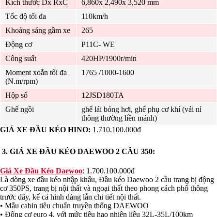
Kích thước Dx RxC
6,860x 2,490x 3,520 mm
Tốc độ tối đa
110km/h
Khoảng sáng gầm xe
265
Động cơ
P11C- WE
Công suất
420HP/1900r/min
Moment xoắn tối đa
1765 /1000-1600
(N.m/rpm)
Hộp số
12JSD180TA
Ghế ngồi
ghế lái bóng hơi, ghế phụ cơ khí (vải nỉ
thông thường liền mảnh)
GIÁ XE ĐẦU KÉO HINO:
1.710.100.000đ
3.
GIÁ XE ĐẦU KÉO DAEWOO 2 CẦU 350
:
Giá Xe Đầu Kéo Daewoo
: 1.700.100.000đ
Là dòng xe đầu kéo nhập khẩu, Đầu kéo Daewoo 2 cầu trang bị động
cơ 350PS, trang bị nội thất và ngoại thất theo phong cách phổ thông
trước đây, kể cả hình dáng lẫn chi tiết nội thất.
• Mẫu cabin tiêu chuẩn truyền thống DAEWOO
• Động cơ euro 4, với mức tiêu hao nhiên liệu 32L-35L/100km