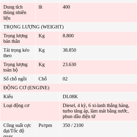
Dung tích
lít
400
thùng nhiên
liệu
TRỌNG LƯỢNG (WEIGHT)
Trọng lượng
Kg
8.800
bản thân
Tải trọng kéo
Kg
38.850
theo
Trọng lượng
Kg
23.630
toàn bộ
Số chỗ ngồi
Chỗ
02
ĐỘNG CƠ (ENGINE)
Kiểu
DL08K
Loại động cơ
Diesel, 4 kỳ, 6 xi-lanh thẳng hàng,
turbo tăng áp, làm mát bằng nước,
phun dầu điện tử
Công suất cực
Ps/rpm
350 / 2100
đại/Tốc độ
quay