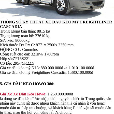
THÔNG SỐ KỸ THUẬT XE ĐẦU KÉO MỸ FREIGHTLINER
CASCADIA
Trọng lượng bản thân: 8815 kg
Trọng lượng toàn bộ: 23610 kg
Sức kéo: 80000kg
Kích thước Dx Rx C: 8771x 2500x 3350 mm
ĐỘNG CƠ : Cummins
Công suất cực đại: 321kw/ 1700rpm
Hộp số:ZF16S221
Cỡ lốp: 295/75R22.5
Giá xe đầu kéo mỹ N13: 880.000.000đ -> 1.010.100.000đ
Giá xe đầu kéo mỹ Freightliner Cascadia: 1.380.100.000đ
5. GIÁ ĐẦU KÉO HOWO 380:
Giá Xe Xe Đầu Kéo Howo
:
1.250.000.000đ
là dòng xe đầu kéo được nhập khẩu nguyên chiếc từ Trung quốc, sản
phẩm này cũng rất được nhiều khách hàng là cá nhân ít vốn hoặc
muốn đầu tư thấp ưa chuộng, và khách hàng là nhà vận tải muốn đầu
tư thấp, mau thu hồi vốn cũng rất ưa chuộng