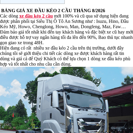
Ỗ
XE TẢI VAN 6 CHỖ
AN 5 CHỖ
BẢNG GIÁ XE ĐẦU KÉO 2 CẦU THÁNG 8/2026
Ỗ
Các dòng
xe đầu kéo 2 cầu
mới 100% và cũ qua sử dụng hiện đang
được phân phối tại Siêu Thị Ô Tô An Sương như : Isuzu, Hino, Đầu
ện
Kéo Mỹ, Howo, Chenglong, Howo, Man, Dongfeng, Maz, Faw…
Đảm bảo giá tốt nhất khi đến tay khách hàng và đặc biệt xe cũ hay mới
kg
Xe ben 15t - 20t
9 – 5T – 6T5
điều được hỗ trợ vay ngân hàng tối đa lên đến 90%, Bao thủ tục nhanh
Mooc Ben
gọn giao xe trong 48H.
 – 9T
Hiện đang có rất nhiều xe đầu kéo 2 cầu trên thị trường, dưới đây
Xe ben trên 20 Tấn
T - 15T
chúng tôi sẽ giới thiệu chi tiết các dòng xe được khách hàng rất tin
dùng và giá cả để Quý Khách có thể lựa chọn 1 dòng xe đầu kéo phù
hợp và tốt nhất cho nhu cầu cần dùng.
 TRỘN
XE XÚC LẬT KOMATSU
 NƯỚC, RỬA
XE XÚC LẬT LIUGONG
ẦU
XE XÚC LẬT XCMG
N NHỰA ĐƯỜNG
ẦU
XE XÚC LẬT ĐÔNG
ƯƠNG
CHỞ XI MĂNG
XE XÚC LẬT
NG DẦU
MÁY XÚC ĐÀO
XE XÚC ĐÀO
ƯU
HỘ GIAO
XE NÂNG