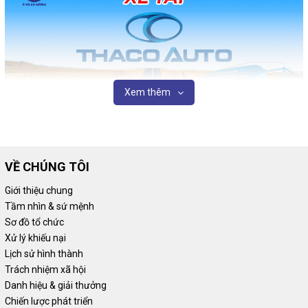
Xem thêm
VỀ CHÚNG TÔI
Giới thiệu chung
Tổng hợp các thương hiệu Xe tải Thaco
Tầm nhìn & sứ mệnh
Sơ đồ tổ chức
Xử lý khiếu nại
Giới thiệu thương hiệu xe tải Thaco
Lịch sử hình thành
Trách nhiệm xã hội
Danh hiệu & giải thưởng
Xe tải Thaco là thương hiệu thuộc Công Ty Cổ Phần Tập đoàn
Chiến lược phát triển