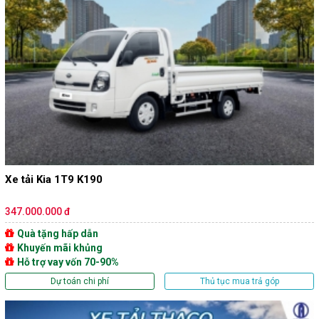
Xe tải Kia 1T9 K190
347.000.000 đ
Quà tặng hấp dẫn
Khuyến mãi khủng
Hỗ trợ vay vốn 70-90%
Dự toán chi phí
Thủ tục mua trả góp