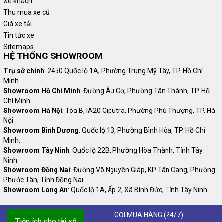
Xe khách
tải Thaco theo từng phân khúc:
Thu mua xe cũ
Giá xe tải
Xe tải van: Thaco cho ra mắt dòng xe tải van có tải trọng từ
Tin tức xe
490kg - 945kg gồm Van Thaco Towner,
Thaco Frontier
Sitemaps
TF420V
, TF450V, TF480V 2 chỗ và 5 chỗ. Dòng xe được
HỆ THỐNG SHOWROOM
thiết kế nhỏ gọn, hiện đại, khoang chứa hàng thoáng rộng.
Trụ sở chính
: 2450 Quốc lộ 1A, Phường Trung Mỹ Tây, TP. Hồ Chí
Từ đó giúp tối ưu được quá trình vận tải hàng hóa. Xe tải
Minh.
van Thaco có thể di chuyển dễ dàng vào các ngõ hẹp trong
Showroom Hồ Chí Minh
: Đường Âu Cơ, Phường Tân Thành, TP. Hồ
nội thành và không bị cấm tải vào giờ cao điểm.
Chí Minh.
Showroom Hà Nội
: Tòa B, IA20 Ciputra, Phường Phú Thượng, TP. Hà
Xe tải nhẹ: Thaco cho ra mắt thị trường phiên bản xe tải nhẹ
Nội.
máy xăng và máy dầu. Xe tải nhẹ máy xăng có 2 phiên bản
Showroom Bình Dương
: Quốc lộ 13, Phường Bình Hòa, TP. Hồ Chí
điển hình đó là Thaco Towner 800 và Thaco Towner 990. cả
Minh.
hai dòng xe này đều được đánh giá cao sự vận hành mạnh
Showroom Tây Ninh
: Quốc lộ 22B, Phường Hòa Thành, Tỉnh Tây
mẽ, bền bỉ và tiết kiệm nhiên liệu.
Ninh.
Showroom Đồng Nai
: Đường Võ Nguyên Giáp, KP Tân Cang, Phường
Xe tải nhẹ máy dầu Thaco Frontier TF2800 cũng là dòng xe
Phước Tân, Tỉnh Đồng Nai.
đáng chú ý bởi sở hữu thiết kế nhỏ gọn, vận hành ổn định
Showroom Long An
: Quốc lộ 1A, Ấp 2, Xã Bình Đức, Tỉnh Tây Ninh.
và có mức giá thành hợp lý. Xe được sản xuất với nhiều
phiên bản thùng để quý khách lựa chọn như: thùng kín, lửng,
GỌI MUA HÀNG (24/7)
mui bạt,... Với tải trọng 1.990kg thì dòng xe này có thể chở
Tiện ích cho tài xế