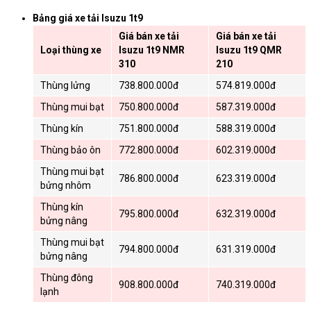
Bảng giá xe tải Isuzu 1t9
Giá bán xe tải
Giá bán xe tải
Loại thùng xe
Isuzu 1t9 NMR
Isuzu 1t9 QMR
310
210
Thùng lửng
738.800.000đ
574.819.000đ
Thùng mui bạt
750.800.000đ
587.319.000đ
Thùng kín
751.800.000đ
588.319.000đ
Thùng bảo ôn
772.800.000đ
602.319.000đ
Thùng mui bạt
786.800.000đ
623.319.000đ
bửng nhôm
Thùng kín
795.800.000đ
632.319.000đ
bửng nâng
Thùng mui bạt
794.800.000đ
631.319.000đ
bửng nâng
Thùng đông
908.800.000đ
740.319.000đ
lạnh