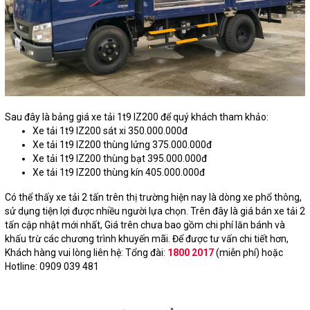
Sau đây là bảng giá xe tải 1t9 IZ200 để quý khách tham khảo:
Xe tải 1t9 IZ200 sát xi 350.000.000đ
Xe tải 1t9 IZ200 thùng lửng 375.000.000đ
Xe tải 1t9 IZ200 thùng bạt 395.000.000đ
Xe tải 1t9 IZ200 thùng kín 405.000.000đ
Có thể thấy xe tải 2 tấn trên thị trường hiện nay là dòng xe phổ thông,
sử dụng tiện lợi được nhiều người lựa chọn.
Trên đây là giá bán xe tải 2
tấn cập nhật mới nhất, Giá trên chưa bao gồm chi phí lăn bánh và
khấu trừ các chương trình khuyến mãi. Để được tư vấn chi tiết hơn,
Khách hàng vui lòng liên hệ: Tổng đài:
1800 2017
(miễn phí) hoặc
Hotline: 0909 039 481