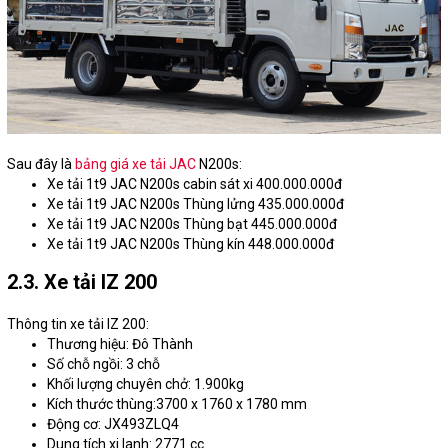
Sau đây là
bảng giá xe tải JAC
N200s:
Xe tải 1t9 JAC N200s cabin sát xi 400.000.000đ
Xe tải 1t9 JAC N200s Thùng lửng 435.000.000đ
Xe tải 1t9 JAC N200s Thùng bạt 445.000.000đ
Xe tải 1t9 JAC N200s Thùng kín 448.000.000đ
2.3. Xe tải IZ 200
Thông tin xe tải IZ 200:
Thương hiệu: Đô Thành
Số chỗ ngồi: 3 chỗ
Khối lượng chuyên chở: 1.900kg
Kích thước thùng:3700 x 1760 x 1780 mm
Động cơ: JX493ZLQ4
Dung tích xi lanh: 2771 cc