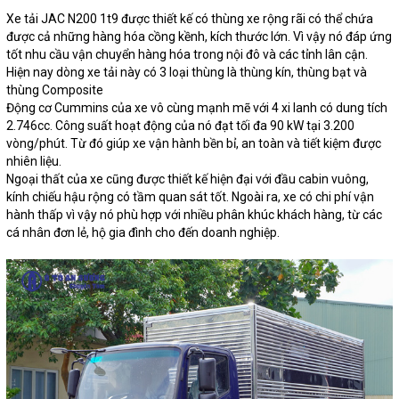
Xe tải JAC N200 1t9 được thiết kế có thùng xe rộng rãi có thể chứa
được cả những hàng hóa cồng kềnh, kích thước lớn. Vì vậy nó đáp ứng
tốt nhu cầu vận chuyển hàng hóa trong nội đô và các tỉnh lân cận.
Hiện nay dòng xe tải này có 3 loại thùng là thùng kín, thùng bạt và
thùng Composite
Động cơ Cummins của xe vô cùng mạnh mẽ với 4 xi lanh có dung tích
2.746cc. Công suất hoạt động của nó đạt tối đa 90 kW tại 3.200
vòng/phút. Từ đó giúp xe vận hành bền bỉ, an toàn và tiết kiệm được
nhiên liệu.
Ngoại thất của xe cũng được thiết kế hiện đại với đầu cabin vuông,
kính chiếu hậu rộng có tầm quan sát tốt. Ngoài ra, xe có chi phí vận
hành thấp vì vậy nó phù hợp với nhiều phân khúc khách hàng, từ các
cá nhân đơn lẻ, hộ gia đình cho đến doanh nghiệp.