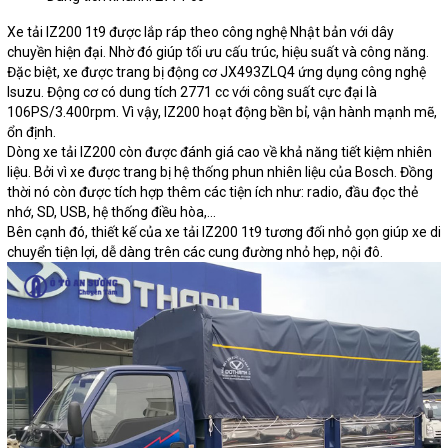
Xe tải IZ200 1t9 được lắp ráp theo công nghệ Nhật bản với dây
chuyền hiện đại. Nhờ đó giúp tối ưu cấu trúc, hiệu suất và công năng.
Đặc biệt, xe được trang bị động cơ JX493ZLQ4 ứng dụng công nghệ
Isuzu. Động cơ có dung tích 2771 cc với công suất cực đại là
106PS/3.400rpm. Vì vậy, IZ200 hoạt động bền bỉ, vận hành mạnh mẽ,
ổn định.
Dòng xe tải IZ200 còn được đánh giá cao về khả năng tiết kiệm nhiên
liệu. Bởi vì xe được trang bị hệ thống phun nhiên liệu của Bosch. Đồng
thời nó còn được tích hợp thêm các tiện ích như: radio, đầu đọc thẻ
nhớ, SD, USB, hệ thống điều hòa,...
Bên cạnh đó, thiết kế của xe tải IZ200 1t9 tương đối nhỏ gọn giúp xe di
chuyển tiện lợi, dễ dàng trên các cung đường nhỏ hẹp, nội đô.