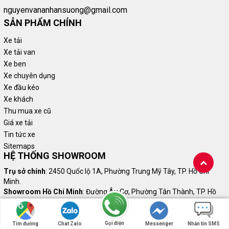
nguyenvananhansuong@gmail.com
SẢN PHẨM CHÍNH
Xe tải
Xe tải van
Xe ben
Xe chuyên dụng
Xe đầu kéo
Xe khách
Thu mua xe cũ
Giá xe tải
Tin tức xe
Sitemaps
HỆ THỐNG SHOWROOM
Trụ sở chính
: 2450 Quốc lộ 1A, Phường Trung Mỹ Tây, TP. Hồ Chí
Minh.
Showroom Hồ Chí Minh
: Đường Âu Cơ, Phường Tân Thành, TP. Hồ
Chí Minh.
Showroom Hà Nội
: Tòa B, IA20 Ciputra, Phường Phú Thượng, TP. Hà
Nội.
Gọi điện
Tìm đường
Chat Zalo
Messenger
Nhắn tin SMS