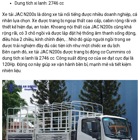
Dung tích xi lanh: 2746 cc
Xe tải JAC N200s là dòng xe tải nổi tiếng được nhiều doanh nghiệp, cá
nhân lựa chọn. Xe được trang bị ngoại thất cao cấp, cabin rộng rãi với
thiết kế hiện đại, an toàn. Khoang nội thất của JAC N200s cũng khá
rộng rãi, có 3 chỗ ngồi và được lắp đặt hệ thống âm thanh sống động,
điều hòa 2 chiều, kính chỉnh điện,... Nhờ đó giúp người ngồi trong xe
được trải nghiệm đầy đủ các tiện ích như một chiếc xe du lịch.
Bên cạnh đó, xe tải JAC N200s được trang bị động cơ Cummins có
dung tích xi lanh là 2746 cc. Công suất động cơ của xe đạt cực đại là
120Hp. Động cơ này giúp xe vận hành bền bỉ, mạnh mẽ và tiết kiệm
nhiên liệu.