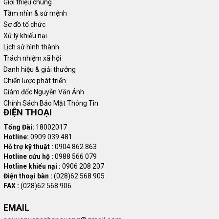
Giới thiệu chung
Tầm nhìn & sứ mệnh
Giới thiệu Xe bán hàng lưu động
Sơ đồ tổ chức
Xử lý khiếu nại
Lịch sử hình thành
Xe tải bán hàng lưu động là trào lưu trong ngành kinh doanh mới
Trách nhiệm xã hội
ngày nay. Xe bán hàng lưu động là phương tiện siêu tiện lợi và hữu
Danh hiệu & giải thưởng
dụng. Xe có thể phục vụ nhu cầu từ thức ăn nhanh, giải khát đến
Chiến lược phát triển
bán hàng điện tử, đồ gia dụng,…
Giám đốc Nguyễn Văn Ảnh
Ngoài ra, xe bán hàng lưu động còn có thể thay thế cho một cửa
Chính Sách Bảo Mật Thông Tin
hàng nhỏ bởi xe được trang bị các tiện ích phục vụ cho nhu cầu
ĐIỆN THOẠI
sử dụng. Quý khách cũng có thể thay đổi địa điểm bất kỳ lúc nào
Tổng Đài:
18002017
mà không cần phải mất nhiều thủ tục như thuê mặt bằng cửa
Hotline:
0909 039 481
hàng.
Hỗ trợ kỹ thuật :
0904 862 863
Các xe bán hàng lưu động thường được thiết kế và trang bị đầy
Hotline cứu hộ :
0988 566 079
Hotline khiếu nại :
0906 208 207
đủ các thiết bị thiết yếu để bán hàng trực tiếp tại. Xe bán hàng lưu
Điện thoại bàn :
(028)62 568 905
động thường được lựa chọn và thay thế cho hình thức kinh doanh
FAX :
(028)62 568 906
truyền thống tại cửa hàng cố định.
EMAIL
Xem thêm:
Giới thiệu các thương hiệu xe đầu kéo đầy đủ