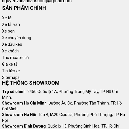
nguyenvananhansuong@gmail.com
SẢN PHẨM CHÍNH
Phân loại Xe bán hàng lưu động
Xe tải
Xe tải van
Xe ben
Xe tải New Porter 150 của thương hiệu Hyundai
Xe chuyên dụng
Xe đầu kéo
Xe khách
Khi nhắc đến xe bán hàng lưu động không thể không nhắc
Thu mua xe cũ
đến dòng xe tải Hyundai New Porter 150. Trong đó xe tải
Giá xe tải
H150 thùng kín cánh dơi là mẫu xe thường được nhiều quý
Tin tức xe
khách lựa chọn nhất.
Sitemaps
Xe tải Hyundai New Porter 150 mang trong mình thiết kế khá
HỆ THỐNG SHOWROOM
hoàn hảo, với kiểu dáng hiện đại và tinh tế. Không những
Trụ sở chính
: 2450 Quốc lộ 1A, Phường Trung Mỹ Tây, TP. Hồ Chí
thế, xe còn được trang bị hệ thống đèn halogen với khả
Minh.
năng chiếu sáng vượt trội. Với hệ thống đèn này sẽ hỗ trợ
Showroom Hồ Chí Minh
: Đường Âu Cơ, Phường Tân Thành, TP. Hồ
tăng tính an toàn khi di chuyển vào ban đêm cho xe.
Chí Minh.
Showroom Hà Nội
: Tòa B, IA20 Ciputra, Phường Phú Thượng, TP. Hà
Bên trong cabin của xe Hyundai New Porter 150 được trang
Nội.
bị các tiện nghi như hệ thống máy điều hòa nhiệt độ, vô
Showroom Bình Dương
: Quốc lộ 13, Phường Bình Hòa, TP. Hồ Chí