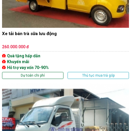
Xe tải bán trà sữa lưu động
260.000.000 đ
Quà tặng hấp dẫn
Khuyến mãi
Hỗ trợ vay vốn 70-90%
Dự toán chi phí
Thủ tục mua trả góp