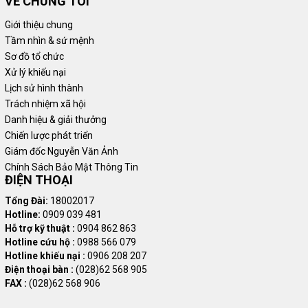
VỀ CHÚNG TÔI
Giới thiệu chung
Tầm nhìn & sứ mệnh
Sơ đồ tổ chức
Xử lý khiếu nại
Lịch sử hình thành
Trách nhiệm xã hội
Danh hiệu & giải thưởng
Chiến lược phát triển
Giám đốc Nguyễn Văn Ảnh
Chính Sách Bảo Mật Thông Tin
ĐIỆN THOẠI
Tổng Đài:
18002017
Hotline:
0909 039 481
Hỗ trợ kỹ thuật :
0904 862 863
Hotline cứu hộ :
0988 566 079
Hotline khiếu nại :
0906 208 207
Điện thoại bàn :
(028)62 568 905
FAX :
(028)62 568 906