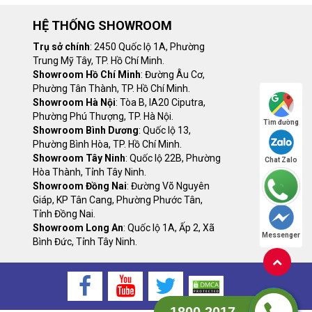
HỆ THỐNG SHOWROOM
Trụ sở chính
: 2450 Quốc lộ 1A, Phường
Trung Mỹ Tây, TP. Hồ Chí Minh.
Showroom Hồ Chí Minh
: Đường Âu Cơ,
Phường Tân Thành, TP. Hồ Chí Minh.
Showroom Hà Nội
: Tòa B, IA20 Ciputra,
Phường Phú Thượng, TP. Hà Nội.
Tìm đường
Showroom Bình Dương
: Quốc lộ 13,
Phường Bình Hòa, TP. Hồ Chí Minh.
Showroom Tây Ninh
: Quốc lộ 22B, Phường
Chat Zalo
Hòa Thành, Tỉnh Tây Ninh.
Showroom Đồng Nai
: Đường Võ Nguyên
Giáp, KP Tân Cang, Phường Phước Tân,
 trên khung gầm (chassis) đã hoàn thiện một số bộ phận
Tỉnh Đồng Nai.
hững nhu cầu sử dụng đặc biệt.
Showroom Long An
: Quốc lộ 1A, Ấp 2, Xã
Messenger
Bình Đức, Tỉnh Tây Ninh.
 đào, xe nâng, xe ủi, xe bơm bê tông cần cẩu…