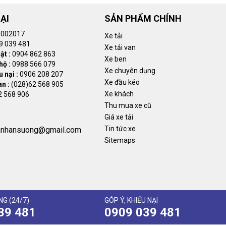
ẠI
SẢN PHẨM CHÍNH
002017
Xe tải
9 039 481
Xe tải van
ật :
0904 862 863
Xe ben
hộ :
0988 566 079
Xe chuyên dụng
 nại :
0906 208 207
Xe đầu kéo
àn :
(028)62 568 905
Tổng các thương hiệu xe chuyên dụng tại Ô tô An Sương
Xe khách
2 568 906
Thu mua xe cũ
Giá xe tải
Tin tức xe
anhansuong@gmail.com
Sitemaps
 được gọi là specialized vehicles. Đây là loại xe được sản xuất dựa
trang bị thêm các thùng, cẩu, thiết bị chuyên dụng để phục vụ cho n
au:
G (24/7)
GÓP Ý, KHIẾU NẠI
39 481
0909 039 481
 chở thức ăn chăn nuôi…
, xe bồn chở xi măng rời, xe lu, xe bồn nạp liệu, xe xúc lật, máy xúc