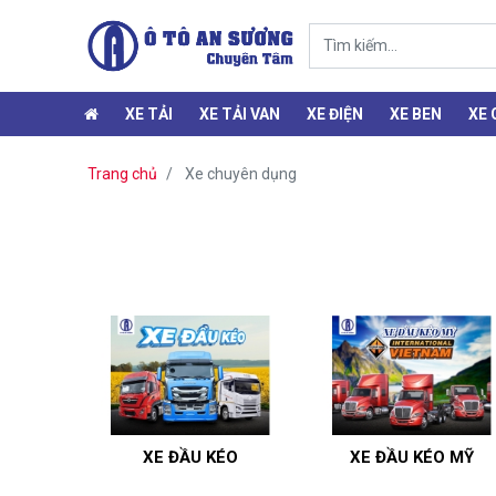
XE TẢI
XE TẢI VAN
XE ĐIỆN
XE BEN
XE
Trang chủ
Xe chuyên dụng
XE ĐẦU KÉO
XE ĐẦU KÉO MỸ