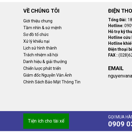
VỀ CHÚNG TÔI
ĐIỆN THO
Tổng Đài:
18
Giới thiệu chung
Hotline:
090
Tầm nhìn & sứ mệnh
Hỗ trợ kỹ thu
Sơ đồ tổ chức
Hotline cứu 
Xử lý khiếu nại
Hotline khiếu
Lịch sử hình thành
Điện thoại b
Trách nhiệm xã hội
FAX :
(028)6
Danh hiệu & giải thưởng
Xe chuyên dụng là gì?
EMAIL
Chiến lược phát triển
Giám đốc Nguyễn Văn Ảnh
nguyenvan
Chính Sách Bảo Mật Thông Tin
Xe chuyên dụng hay còn gọi là xe chuyên dùng tiếng anh
cơ bản như cabin, động cơ, hộp số, cầu,... Sau đó được 
Xe chuyên dụng được ứng dụng trong một số lĩnh vực s
GỌI MUA HÀN
Tiện ích cho tài xế
0909 0
Vận tải:
xe đầu kéo
, xe bồn chở xăng dầu, xe bồn
Xây dựng: xe trạm trộn, xe cẩu, xe phun nhựa đường