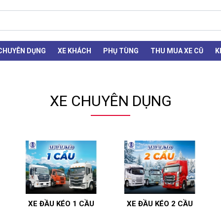
 CHUYÊN DỤNG
XE KHÁCH
PHỤ TÙNG
THU MUA XE CŨ
K
XE CHUYÊN DỤNG
XE ĐẦU KÉO 1 CẦU
XE ĐẦU KÉO 2 CẦU