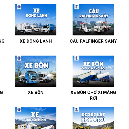
NG
XE ĐÔNG LẠNH
CẨU PALFINGER SANY
G
XE BỒN
XE BỒN CHỞ XI MĂNG
RỜI