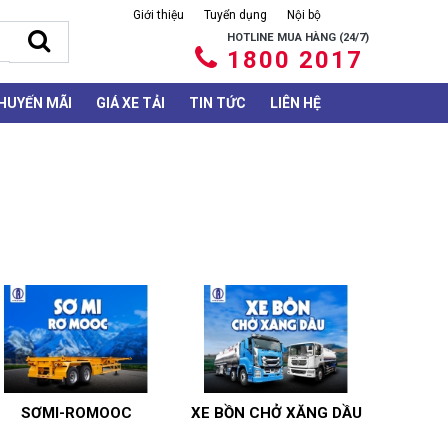
Giới thiệu
Tuyển dụng
Nội bộ
HOTLINE MUA HÀNG (24/7)
1800 2017
HUYẾN MÃI
GIÁ XE TẢI
TIN TỨC
LIÊN HỆ
SƠMI-ROMOOC
XE BỒN CHỞ XĂNG DẦU