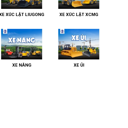
XE XÚC LẬT LIUGONG
XE XÚC LẬT XCMG
XE NÂNG
XE ỦI