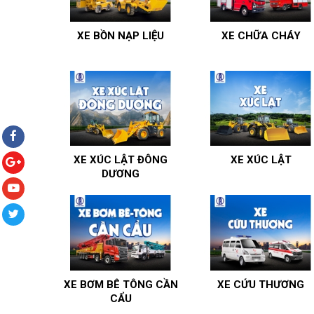
XE BỒN NẠP LIỆU
XE CHỮA CHÁY
XE XÚC LẬT ĐÔNG
XE XÚC LẬT
DƯƠNG
XE BƠM BÊ TÔNG CẦN
XE CỨU THƯƠNG
CẨU