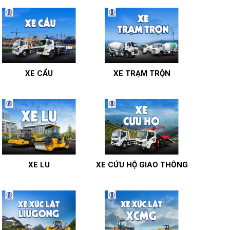
XE CẨU
XE TRẠM TRỘN
XE LU
XE CỨU HỘ GIAO THÔNG