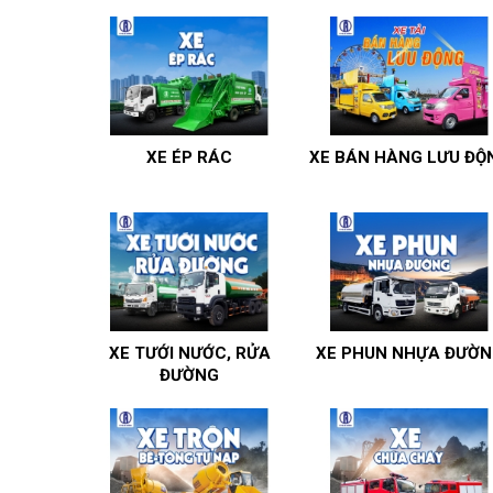
XE ÉP RÁC
XE BÁN HÀNG LƯU ĐỘ
XE TƯỚI NƯỚC, RỬA
XE PHUN NHỰA ĐƯỜN
ĐƯỜNG