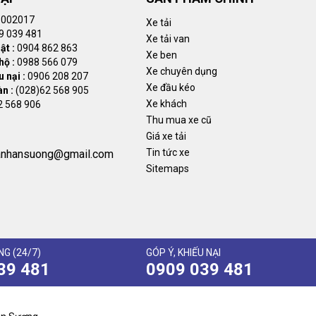
002017
Xe tải
9 039 481
Xe tải van
ật :
0904 862 863
Xe ben
hộ :
0988 566 079
Xe chuyên dụng
 nại :
0906 208 207
Xe đầu kéo
àn :
(028)62 568 905
Xe khách
2 568 906
Thu mua xe cũ
Giá xe tải
Tin tức xe
anhansuong@gmail.com
Sitemaps
G (24/7)
GÓP Ý, KHIẾU NẠI
39 481
0909 039 481