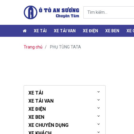
XE TẢI
XE TẢI VAN
XE ĐIỆN
XE BEN
XE
Trang chủ
PHỤ TÙNG TATA
XE TẢI
XE TẢI VAN
XE ĐIỆN
XE BEN
XE CHUYÊN DỤNG
XE KHÁCH