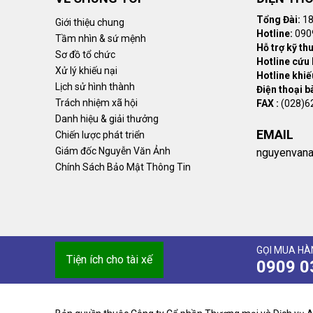
Tổng Đài:
18
Giới thiệu chung
Hotline:
090
Tầm nhìn & sứ mệnh
Hỗ trợ kỹ thu
Sơ đồ tổ chức
Hotline cứu 
Xử lý khiếu nại
Hotline khiếu
Lịch sử hình thành
Điện thoại b
Trách nhiệm xã hội
FAX :
(028)6
Danh hiệu & giải thưởng
EMAIL
Chiến lược phát triển
Giám đốc Nguyễn Văn Ảnh
nguyenvan
Chính Sách Bảo Mật Thông Tin
GỌI MUA HÀN
Tiện ích cho tài xế
0909 0