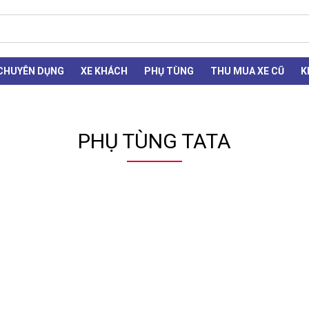
 CHUYÊN DỤNG
XE KHÁCH
PHỤ TÙNG
THU MUA XE CŨ
K
PHỤ TÙNG TATA