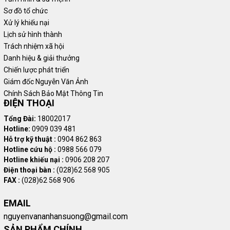
Sơ đồ tổ chức
Xử lý khiếu nại
Giới thiệu xe tải thaco
Lịch sử hình thành
Trách nhiệm xã hội
Danh hiệu & giải thưởng
Xe tải THACO
được lắp ráp tại nhà máy THACO Chu Lai - Khu
Chiến lược phát triển
kinh tế mở Chu Lai, tỉnh Quảng Nam, Việt Nam. THACO đã hợp tác
Giám đốc Nguyễn Văn Ảnh
với các thương hiệu xe tải nổi tiếng trên thế giới như Kia (Hàn
Chính Sách Bảo Mật Thông Tin
Quốc), Fuso (Nhật Bản), Foton (Trung Quốc),... để phân phối và
ĐIỆN THOẠI
sản xuất. Dòng xe này đã gia nhập thị trường từ những năm 1997
Tổng Đài:
18002017
cho đến nay.
Hotline:
0909 039 481
Xe tải Thaco được sản xuất trong nước nên giá thành rẻ hơn so
Hỗ trợ kỹ thuật :
0904 862 863
với các dòng xe tải nhập khẩu, phù hợp với nhiều người. Đồng thời
Hotline cứu hộ :
0988 566 079
Hotline khiếu nại :
0906 208 207
các sản phẩm của Thaco được sản xuất bằng dây chuyền công
Điện thoại bàn :
(028)62 568 905
nghệ hiện đại, đảm bảo chất lượng cao và độ bền bỉ, giúp nâng
FAX :
(028)62 568 906
cao hiệu suất vận tải và nhanh thu hồi vốn.
EMAIL
nguyenvananhansuong@gmail.com
Phụ tùng xe tải thaco
SẢN PHẨM CHÍNH