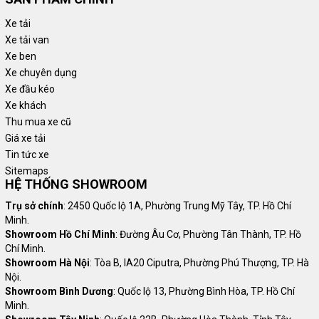
Xe tải
Hiện nay, phụ tùng dành cho xe tải thaco rất đa dạng, bởi thương
Xe tải van
hiệu đang cung cấp nhiều mẫu xe khác nhau, đảm bảo hoạt động
Xe ben
an toàn và ổn định. Sau đây, cùng An Sương điểm qua những phụ
Xe chuyên dụng
tùng chính trên các bộ phận xe như sau:
Xe đầu kéo
Xe khách
Thu mua xe cũ
Phụ tùng thân vỏ
Giá xe tải
Trong danh sách phụ tùng thân vỏ, bao gồm mọi thứ chúng ta có
Tin tức xe
thể dễ dàng nhìn thấy. Không chỉ đảm bảo tính thẩm mỹ của xe
Sitemaps
HỆ THỐNG SHOWROOM
mà còn quan trọng cho tính an toàn và hiệu suất lái, với các bộ
phận:
Trụ sở chính
: 2450 Quốc lộ 1A, Phường Trung Mỹ Tây, TP. Hồ Chí
Cản trước
Minh.
Showroom Hồ Chí Minh
: Đường Âu Cơ, Phường Tân Thành, TP. Hồ
Cản sau
Chí Minh.
Gương chiếu hậu
Showroom Hà Nội
: Tòa B, IA20 Ciputra, Phường Phú Thượng, TP. Hà
Cửa xe
Nội.
Kính chắn gió
Showroom Bình Dương
: Quốc lộ 13, Phường Bình Hòa, TP. Hồ Chí
Kính cửa
Minh.