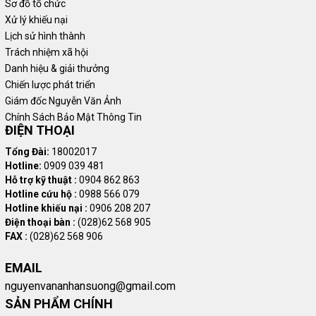
Sơ đồ tổ chức
Xử lý khiếu nại
Lịch sử hình thành
Trách nhiệm xã hội
Danh hiệu & giải thưởng
Chiến lược phát triển
Giám đốc Nguyễn Văn Ảnh
Chính Sách Bảo Mật Thông Tin
ĐIỆN THOẠI
Tổng Đài:
18002017
Hotline:
0909 039 481
Hỗ trợ kỹ thuật :
0904 862 863
Hotline cứu hộ :
0988 566 079
Hotline khiếu nại :
0906 208 207
Điện thoại bàn :
(028)62 568 905
FAX :
(028)62 568 906
EMAIL
nguyenvananhansuong@gmail.com
SẢN PHẨM CHÍNH