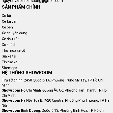
nguyenvananhansuong@gmail.com
nhu cầu và mục đích sử dụng khác nhau của khách hàng. Tùy
SẢN PHẨM CHÍNH
thuộc vào khối lượng hàng hóa cần vận chuyển, Đại lý Ô tô An
Xe tải
Sương cung cấp một số sản phẩm của
thương hiệu xe tải
Fuso
Xe tải van
như sau:
Xe ben
Xe tải nhẹ phân khúc từ 1 tấn - 2 tấn:
Xe tải Fuso 1t75
, Xe
Xe chuyên dụng
tải Fuso 1t9. Phù hợp cho vận chuyển hàng hóa nhẹ và
Xe đầu kéo
trung bình như hàng hóa tiêu dùng, vật liệu xây dựng nhỏ
Xe khách
gọn, hàng hóa trong thành phố và vận chuyển hàng hóa
Thu mua xe cũ
trong khoảng cách ngắn.
Giá xe tải
Xe tải trung bình phân khúc từ 3 tấn - 4 tấn: Xe tải Fuso 3t3,
Tin tức xe
Xe tải Fuso 3t95
. Phù hợp cho việc vận chuyển hàng hóa
Sitemaps
HỆ THỐNG SHOWROOM
trung bình đến nặng như vật liệu xây dựng, hàng hóa công
nghiệp, hàng hóa đóng gói.
Trụ sở chính
: 2450 Quốc lộ 1A, Phường Trung Mỹ Tây, TP. Hồ Chí
Xe tải nặng phân khúc trên 5 tấn: Xe tải Fuso 5t2 Canter 8.2,
Minh.
Xe tải Fuso 7t3, Xe tải Fuso 8t3,
Xe tải Fuso 15t1
. Sử dụng
Showroom Hồ Chí Minh
: Đường Âu Cơ, Phường Tân Thành, TP. Hồ
Chí Minh.
động cơ Diesel mạnh mẽ vượt trội phù hợp cho các hàng
Showroom Hà Nội
: Tòa B, IA20 Ciputra, Phường Phú Thượng, TP. Hà
hóa cồng kềnh, tải trọng nặng.
Nội.
Showroom Bình Dương
: Quốc lộ 13, Phường Bình Hòa, TP. Hồ Chí