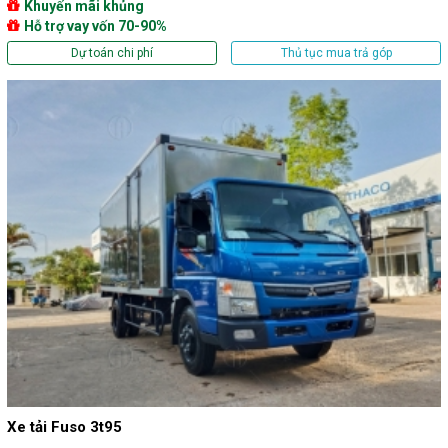
Khuyến mãi khủng
Hỗ trợ vay vốn 70-90%
Dự toán chi phí
Thủ tục mua trả góp
Xe tải Fuso 3t95