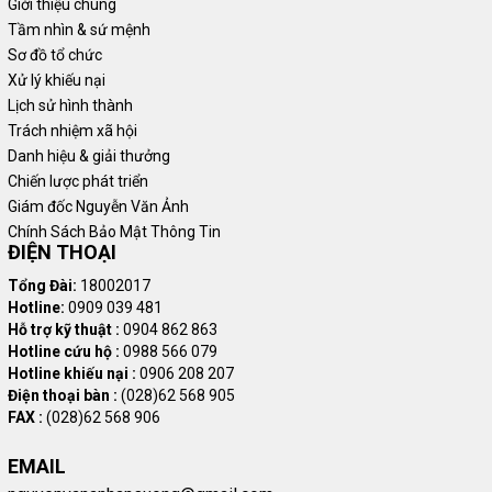
Giới thiệu chung
Giới thiệu xe tải Fuso
Tầm nhìn & sứ mệnh
Sơ đồ tổ chức
Xe tải Fuso là dòng sản phẩm của hãng xe Mitsubishi Motors
Xử lý khiếu nại
Corporation - một trong những thương hiệu hàng đầu trong ngành
Lịch sử hình thành
công nghiệp ô tô trên thế giới. Với hơn một thế kỷ kinh nghiệm và
Trách nhiệm xã hội
uy tín, xe tải Fuso đã khẳng định được chất lượng và độ tin cậy
Danh hiệu & giải thưởng
của mình trên thị trường.
Chiến lược phát triển
Thương hiệu xe tải Fuso bắt nguồn từ Nhật Bản vào năm 1934 và
Giám đốc Nguyễn Văn Ảnh
được Daimler Truck mua lại vào năm 2006. Hiện nay, nó là kết hợp
Chính Sách Bảo Mật Thông Tin
giữa hai tập đoàn hàng đầu của Đức và Nhật Bản. Với sự đầu tư
ĐIỆN THOẠI
và phát triển mạnh mẽ từ Daimler, thương hiệu Fuso ngày càng
Tổng Đài:
18002017
khẳng định vị thế trên thị trường toàn cầu, đặc biệt là tại Việt Nam
Hotline:
0909 039 481
- một thị trường tiềm năng.
Hỗ trợ kỹ thuật :
0904 862 863
Hotline cứu hộ :
0988 566 079
Hotline khiếu nại :
0906 208 207
Giới thiệu xe tải Đô Thành
TẠI ĐÂY
Điện thoại bàn :
(028)62 568 905
FAX :
(028)62 568 906
Phân loại xe tải Fuso
EMAIL
Dòng xe tải Fuso mang đến một loạt các lựa chọn phù hợp với