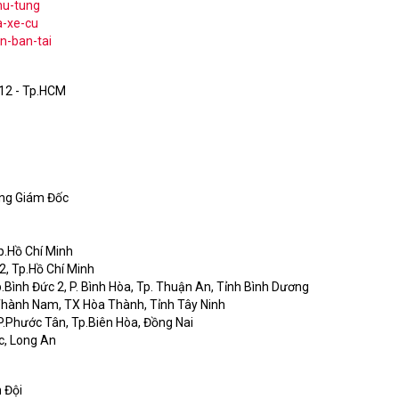
hu-tung
a-xe-cu
n-ban-tai
12 - Tp.HCM
 Giám Đốc
p.Hồ Chí Minh
, Tp.Hồ Chí Minh
Bình Đức 2, P. Bình Hòa, Tp. Thuận An, Tỉnh Bình Dương
hành Nam, TX Hòa Thành, Tỉnh Tây Ninh
.Phước Tân, Tp.Biên Hòa, Đồng Nai
c, Long An
 Đội