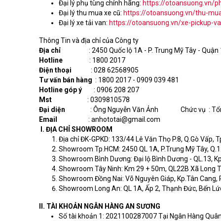
Đại lý phụ tùng chính hãng:
https://otoansuong.vn/p
Đại lý thu mua xe cũ:
https://otoansuong.vn/thu-mu
Đại lý xe tải van:
https://otoansuong.vn/xe-pickup-va
Thông Tin và địa chỉ của Công ty
Địa chỉ
: 2450 Quốc lộ 1A - P. Trung Mỹ Tây - Quận 
Hotline
: 1800 2017
Điện thoại
: 028 62568905
Tư vấn bán hàng
: 1800 2017 - 0909 039 481
Hotline góp ý
: 0906 208 207
Mst
: 0309810578
Đại diện
: Ông Nguyễn Văn Ảnh Chức vụ : Tổng
Email
: anhototai@gmail.com
I. ĐỊA CHỈ SHOWROOM
Địa chỉ ĐK-GPKD: 133/44 Lê Văn Thọ P.8, Q.Gò Vấp, T
Showroom Tp.HCM: 2450 QL 1A, P.Trung Mỹ Tây, Q.12
Showroom Bình Dương: Đại lộ Bình Dương - QL.13, Kp.
Showroom Tây Ninh: Km 29 + 50m, QL22B Xã Long T
Showroom Đồng Nai: Võ Nguyên Giáp, Kp.Tân Cang, P
Showroom Long An: QL 1A, Ấp 2, Thạnh Đức, Bến Lứ
II. TÀI KHOẢN NGÂN HÀNG AN SƯƠNG
Số tài khoản 1: 2021100287007 Tại Ngân Hàng Quân