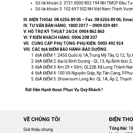
Số tài khoản 2: 3151 0000 802 194 NH TMCP Đầu Tư 
Số tài khoản 3: 102 697 502 NH Việt Nam Thịnh Vư
III. ĐIỆN THOẠI: 08.6256.89 05 – Fax: 08 6256 89 06; Emai
IV. TƯ VẤN BÁN HÀNG: 1800 2017 – 0909 039 481
V. HỖ TRỢ KỸ THUẬT 24/24: 0904 862 863
VI. Ý KIẾN KHÁCH HÀNG: 0906 208 207
VII. CUNG CẤP PHỤ TÙNG-PHỤ KIỆN: 0903 492 924
VIII. CÁC ĐỊA ĐIỂM BẢO HÀNH-BẢO DƯỠNG:
ĐỊA ĐIỂM 1: 2450 Quốc lộ 1A,Trung Mỹ Tây, Q.12, T
ĐỊA ĐIỂM 2: Đại lộ Bình Dương - QL.13, Kp.Bình Đức 2,
ĐỊA ĐIỂM 3: Km 29 + 50m, QL22B Xã Long Thành Nam
ĐỊA ĐIỂM 4: 100 Võ Nguyên Giáp, Kp.Tân Cang, P.Phư
ĐỊA ĐIỂM 5: Showroom Long An: QL 1A, Ấp 2, Thạnh 
Rất Hân Hạnh Được Phục Vụ Quý Khách !
VỀ CHÚNG TÔI
ĐIỆN THO
Tổng Đài:
18
Giới thiệu chung