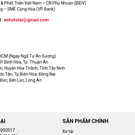
& Phát Triển Việt Nam – CN Phú Nhuận (BIDV)
ợng – SME Cộng Hòa (VP Bank)
l :
anhototai@gmail.com
p.HCM (Ngay Ngã Tư An Sương)
 P. Bình Hòa, Tp. Thuận An
, Huyện Hòa Thành, Tỉnh Tây Ninh
ớc Tân, Tp.Biên Hòa, Đồng Nai
Đức, Bến Lức, Long An
ẠI
SẢN PHẨM CHÍNH
002017
Xe tải