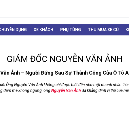
 CHUYÊN DỤNG
XE KHÁCH
PHỤ TÙNG
THU MUA XE CŨ
K
GIÁM ĐỐC NGUYỄN VĂN ẢNH
Văn Ảnh – Người Đứng Sau Sự Thành Công Của Ô Tô 
n tuổi Ông Nguyễn Văn Ảnh không chỉ được biết đến như một doanh nhân thàn
 lòng đam mê không ngừng, ông
Nguyễn Văn Ảnh
đã khẳng định vị thế của m