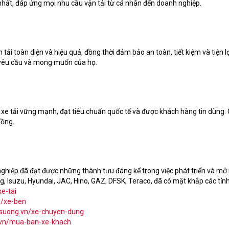
ất, đáp ứng mọi nhu cầu vận tải từ cá nhân đến doanh nghiệp.
i toàn diện và hiệu quả, đồng thời đảm bảo an toàn, tiết kiệm và tiện l
 yêu cầu và mong muốn của họ.
e tải vững mạnh, đạt tiêu chuẩn quốc tế và được khách hàng tin dùng. 
đồng.
hiệp đã đạt được những thành tựu đáng kể trong việc phát triển và mở 
g, Isuzu, Hyundai, JAC, Hino, GAZ, DFSK, Teraco, đã có mặt khắp các tỉ
e-tai
n/xe-ben
nsuong.vn/xe-chuyen-dung
.vn/mua-ban-xe-khach