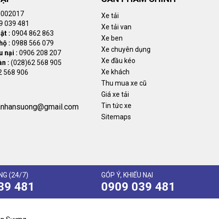
002017
Xe tải
9 039 481
Xe tải van
ật :
0904 862 863
Xe ben
hộ :
0988 566 079
Xe chuyên dụng
 nại :
0906 208 207
Xe đầu kéo
àn :
(028)62 568 905
Xe khách
2 568 906
Thu mua xe cũ
Giá xe tải
Tin tức xe
anhansuong@gmail.com
Sitemaps
G (24/7)
GÓP Ý, KHIẾU NẠI
39 481
0909 039 481