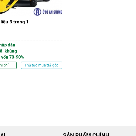
liệu 3 trong 1
 hấp dẫn
ãi khủng
y vốn 70-90%
hi phí
Thủ tục mua trả góp
ẠI
SẢN PHẨM CHÍNH