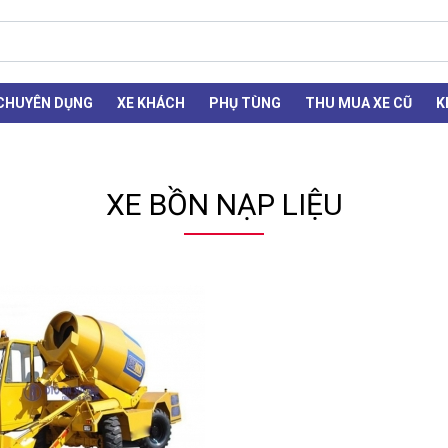
 CHUYÊN DỤNG
XE KHÁCH
PHỤ TÙNG
THU MUA XE CŨ
K
XE BỒN NẠP LIỆU