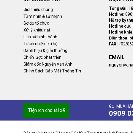
Tổng Đài:
18
Giới thiệu chung
Hotline:
090
Tầm nhìn & sứ mệnh
Hỗ trợ kỹ thu
Sơ đồ tổ chức
Hotline cứu 
Xử lý khiếu nại
Hotline khiếu
Lịch sử hình thành
Điện thoại b
Trách nhiệm xã hội
FAX :
(028)6
Danh hiệu & giải thưởng
EMAIL
Chiến lược phát triển
Giám đốc Nguyễn Văn Ảnh
nguyenvan
Chính Sách Bảo Mật Thông Tin
GỌI MUA HÀN
Tiện ích cho tài xế
0909 0