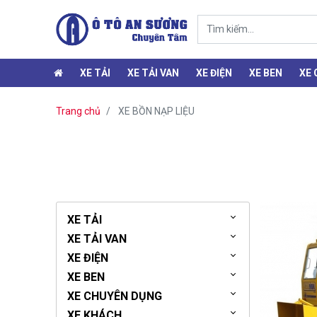
XE TẢI
XE TẢI VAN
XE ĐIỆN
XE BEN
XE
Trang chủ
XE BỒN NẠP LIỆU
XE TẢI
XE TẢI VAN
XE ĐIỆN
XE BEN
XE CHUYÊN DỤNG
XE KHÁCH