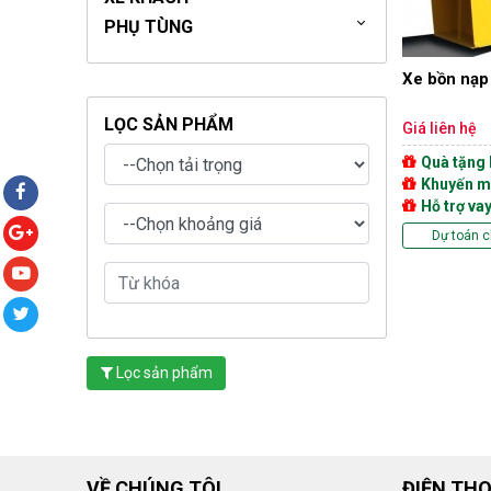
PHỤ TÙNG
Xe bồn nạp 
LỌC SẢN PHẨM
Giá liên hệ
Quà tặng
Khuyến m
Hỗ trợ va
Dự toán c
Lọc sản phẩm
VỀ CHÚNG TÔI
ĐIỆN THO