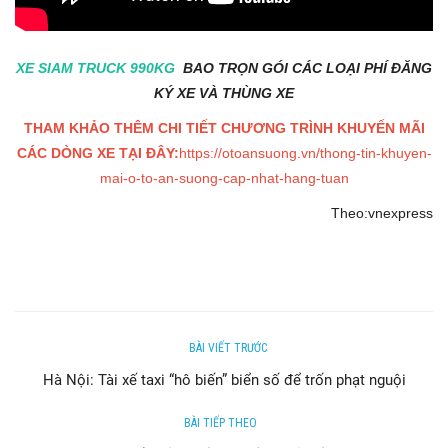
XE SIAM TRUCK 990KG
BAO TRỌN GÓI CÁC LOẠI PHÍ ĐĂNG
KÝ XE VÀ THÙNG XE
THAM KHẢO THÊM CHI TIẾT CHƯƠNG TRÌNH KHUYẾN MÃI
CÁC DÒNG XE TẠI ĐÂY:
https://otoansuong.vn/thong-tin-khuyen-
mai-o-to-an-suong-cap-nhat-hang-tuan
Theo:vnexpress
BÀI VIẾT TRƯỚC
Hà Nội: Tài xế taxi “hô biến” biển số để trốn phạt nguội
BÀI TIẾP THEO