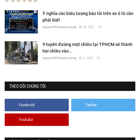
Ý nghĩa các biểu tượng báo lỗi trên xe ô tô cần
phải biết
nguyenthitiepansuong
04 28, 2022
82
9 tuyến đường một chiều tại TPHCM sẽ thành
hai chiều vào...
nguyenthitiepansuong
05 6, 2020
53
THEO DÕI CHÚNG TÔI
Facebook
Twitter
Youtube