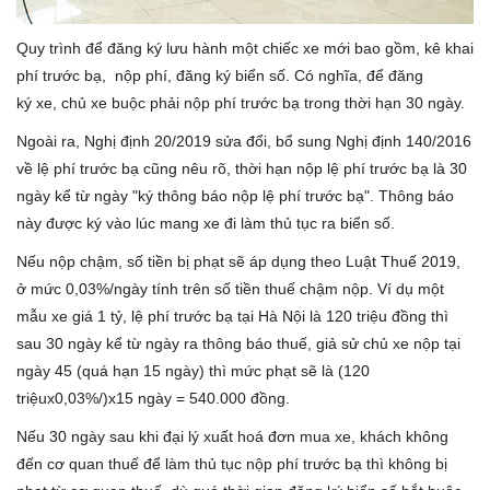
Quy trình để đăng ký lưu hành một chiếc xe mới bao gồm, kê khai
phí trước bạ, nộp phí, đăng ký biển số. Có nghĩa, để đăng
ký xe, chủ xe buộc phải nộp phí trước bạ trong thời hạn 30 ngày.
Ngoài ra, Nghị định 20/2019 sửa đổi, bổ sung Nghị định 140/2016
về lệ phí trước bạ cũng nêu rõ, thời hạn nộp lệ phí trước bạ là 30
ngày kể từ ngày "ký thông báo nộp lệ phí trước bạ". Thông báo
này được ký vào lúc mang xe đi làm thủ tục ra biển số.
Nếu nộp chậm, số tiền bị phạt sẽ áp dụng theo Luật Thuế 2019,
ở mức 0,03%/ngày tính trên số tiền thuế chậm nộp. Ví dụ một
mẫu xe giá 1 tỷ, lệ phí trước bạ tại Hà Nội là 120 triệu đồng thì
sau 30 ngày kể từ ngày ra thông báo thuế, giả sử chủ xe nộp tại
ngày 45 (quá hạn 15 ngày) thì mức phạt sẽ là (120
triệux0,03%/)x15 ngày = 540.000 đồng.
Nếu 30 ngày sau khi đại lý xuất hoá đơn mua xe, khách không
đến cơ quan thuế để làm thủ tục nộp phí trước bạ thì không bị