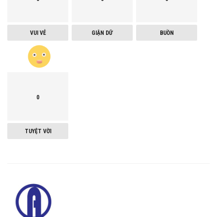
VUI VẺ
GIẬN DỮ
BUỒN
0
TUYỆT VỜI