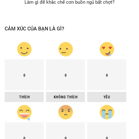
Làm gì để khắc chế cơn buồn ngủ bất chợt?
CẢM XÚC CỦA BẠN LÀ GÌ?
0
0
0
THÍCH
KHÔNG THÍCH
YÊU
0
0
0