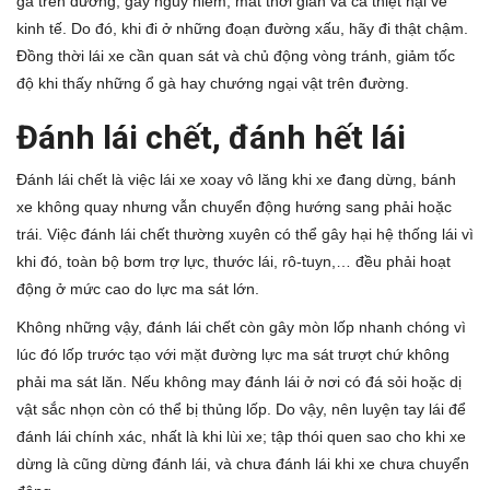
gà trên đường, gây nguy hiểm, mất thời gian và cả thiệt hại về
kinh tế. Do đó, khi đi ở những đoạn đường xấu, hãy đi thật chậm.
Đồng thời lái xe cần quan sát và chủ động vòng tránh, giảm tốc
độ khi thấy những ổ gà hay chướng ngại vật trên đường.
Đánh lái chết, đánh hết lái
Đánh lái chết là việc lái xe xoay vô lăng khi xe đang dừng, bánh
xe không quay nhưng vẫn chuyển động hướng sang phải hoặc
trái. Việc đánh lái chết thường xuyên có thể gây hại hệ thống lái vì
khi đó, toàn bộ bơm trợ lực, thước lái, rô-tuyn,… đều phải hoạt
động ở mức cao do lực ma sát lớn.
Không những vậy, đánh lái chết còn gây mòn lốp nhanh chóng vì
lúc đó lốp trước tạo với mặt đường lực ma sát trượt chứ không
phải ma sát lăn. Nếu không may đánh lái ở nơi có đá sỏi hoặc dị
vật sắc nhọn còn có thể bị thủng lốp. Do vậy, nên luyện tay lái để
đánh lái chính xác, nhất là khi lùi xe; tập thói quen sao cho khi xe
dừng là cũng dừng đánh lái, và chưa đánh lái khi xe chưa chuyển