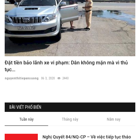
Đặt tiền bảo lãnh xe vi phạm: Dân không mặn mà vì thủ
tục...
nguyenthitiepansuong
06 3, 2020
2440
BÀI VIẾT PHỔ BIẾN
Tuần này
Tháng này
Năm nay
Nghị Quyết 84/NQ-CP – Về việc tiếp tục tháo