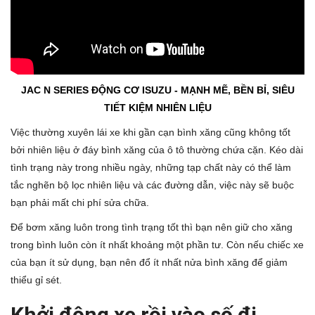
JAC N SERIES ĐỘNG CƠ ISUZU
- MẠNH MẼ, BỀN BỈ, SIÊU
TIẾT KIỆM NHIÊN LIỆU
Việc thường xuyên lái xe khi gần cạn bình xăng cũng không tốt
bởi nhiên liệu ở đáy bình xăng của ô tô thường chứa cặn. Kéo dài
tình trạng này trong nhiều ngày, những tạp chất này có thể làm
tắc nghẽn bộ lọc nhiên liệu và các đường dẫn, việc này sẽ buộc
bạn phải mất chi phí sửa chữa.
Để bơm xăng luôn trong tình trạng tốt thì bạn nên giữ cho xăng
trong bình luôn còn ít nhất khoảng một phần tư. Còn nếu chiếc xe
của bạn ít sử dụng, bạn nên đổ ít nhất nửa bình xăng để giảm
thiểu gỉ sét.
Khởi động xe rồi vào số đi