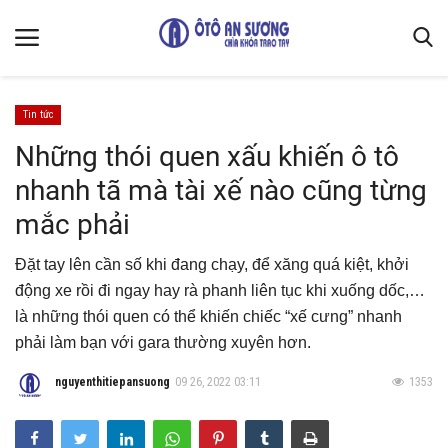
Tin tức
Trang chủ
Những thói quen xấu khiến ô tô
nhanh tã mà tài xế nào cũng từng
Liên hệ
mắc phải
Kiến Thức Xe
Quy định chung & bảo mật thông tin
Đặt tay lên cần số khi đang chạy, để xăng quá kiệt, khởi
động xe rồi đi ngay hay rà phanh liên tục khi xuống dốc,…
Giới thiệu
là những thói quen có thể khiến chiếc “xế cưng” nhanh
Luật Giao Thông
phải làm bạn với gara thường xuyên hơn.
Mẹo vặt sửa xe
nguyenthitiepansuong
09 26, 2022 03:11
1353
Thiết kế cải tạo
Gallery