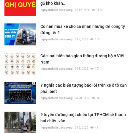
gỡ khó khăn...
nguyenthitiepansuong
05 12, 2021
1563
Có nên mua xe cho cá nhân nhưng để công ty
đứng tên?
nguyenthitiepansuong
08 2, 2022
135
Các loại biển báo giao thông đường bộ ở Việt
Nam
nguyenthitiepansuong
09 8, 2022
101
Ý nghĩa các biểu tượng báo lỗi trên xe ô tô cần
phải biết
nguyenthitiepansuong
04 28, 2022
76
9 tuyến đường một chiều tại TPHCM sẽ thành
hai chiều vào...
nguyenthitiepansuong
05 6, 2020
49