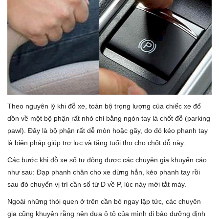
Theo nguyên lý khi đỗ xe, toàn bộ trọng lượng của chiếc xe đổ
dồn về một bộ phận rất nhỏ chỉ bằng ngón tay là chốt đỗ (parking
pawl). Đây là bộ phận rất dễ mòn hoặc gãy, do đó kéo phanh tay
là biện pháp giúp trợ lực và tăng tuổi thọ cho chốt đỗ này.
Các bước khi đỗ xe số tự động được các chuyên gia khuyến cáo
như sau: Đạp phanh chân cho xe dừng hẳn, kéo phanh tay rồi
sau đó chuyển vị trí cần số từ D về P, lúc này mới tắt máy.
Ngoài những thói quen ở trên cần bỏ ngay lập tức, các chuyên
gia cũng khuyên rằng nên đưa ô tô của mình đi bảo dưỡng định