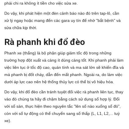
phải chi ra không ít tiền cho việc sửa xe.
Do vậy, khi phát hiện một đèn cảnh báo nào đó trên tap-lô, cần
xử lý ngay hoặc mang đến các gara uy tín để nhờ "bắt bệnh" và
sửa chữa kịp thời.
Rà phanh khi đổ đèo
Phanh xe (thắng) là bộ phận giúp giảm tốc độ trong những
trường hợp đột xuất và càng ít dùng càng tốt. Khi phanh phải làm
việc liên tục ở tốc độ cao, quán tính và ma sát lớn sẽ khiến đĩa và
má phanh bị đốt cháy, dẫn đến mất phanh. Ngoài ra, do làm việc
dưới áp lực cao nên hệ thống thủy lực có thể bị vô hiệu hóa.
Do vậy, khi đổ đèo cần tránh tuyệt đối việc rà phanh liên tục, thay
vào đó chúng ta hãy đi chậm bằng cách sử dụng số hợp lý. Đối
với số sàn, thực hiện theo nguyên tắc "lên số nào xuống số đó",
còn với số tự động có thể chuyển sang số thấp (L, L1, L2,... tuỳ
xe).