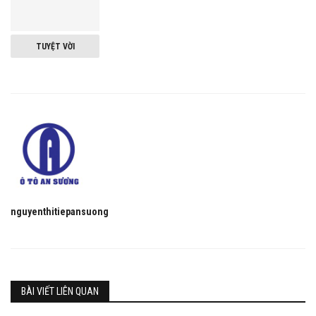
TUYỆT VỜI
nguyenthitiepansuong
BÀI VIẾT LIÊN QUAN