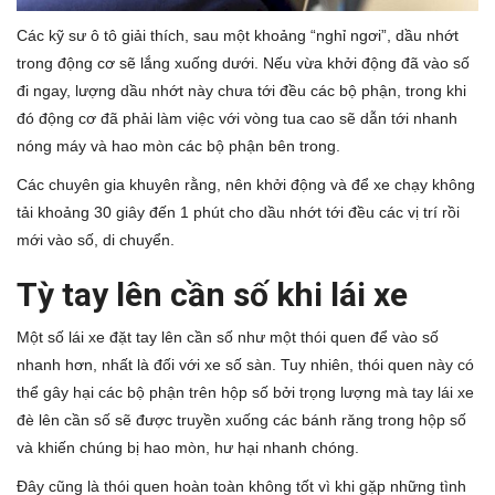
Các kỹ sư ô tô giải thích, sau một khoảng “nghỉ ngơi”, dầu nhớt
trong động cơ sẽ lắng xuống dưới. Nếu vừa khởi động đã vào số
đi ngay, lượng dầu nhớt này chưa tới đều các bộ phận, trong khi
đó động cơ đã phải làm việc với vòng tua cao sẽ dẫn tới nhanh
nóng máy và hao mòn các bộ phận bên trong.
Các chuyên gia khuyên rằng, nên khởi động và để xe chạy không
tải khoảng 30 giây đến 1 phút cho dầu nhớt tới đều các vị trí rồi
mới vào số, di chuyển.
Tỳ tay lên cần số khi lái xe
Một số lái xe đặt tay lên cần số như một thói quen để vào số
nhanh hơn, nhất là đối với xe số sàn. Tuy nhiên, thói quen này có
thể gây hại các bộ phận trên hộp số bởi trọng lượng mà tay lái xe
đè lên cần số sẽ được truyền xuống các bánh răng trong hộp số
và khiến chúng bị hao mòn, hư hại nhanh chóng.
Đây cũng là thói quen hoàn toàn không tốt vì khi gặp những tình