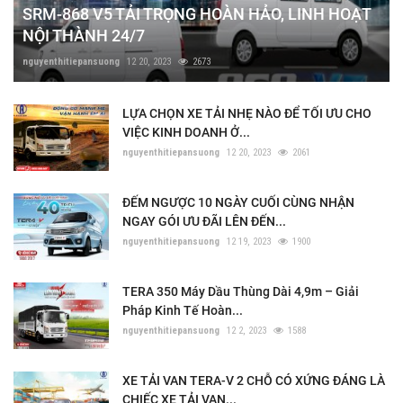
SRM-868 V5 TẢI TRỌNG HOÀN HẢO, LINH HOẠT
NỘI THÀNH 24/7
nguyenthitiepansuong
12 20, 2023
2673
LỰA CHỌN XE TẢI NHẸ NÀO ĐỂ TỐI ƯU CHO
VIỆC KINH DOANH Ở...
nguyenthitiepansuong
12 20, 2023
2061
ĐẾM NGƯỢC 10 NGÀY CUỐI CÙNG NHẬN
NGAY GÓI ƯU ĐÃI LÊN ĐẾN...
nguyenthitiepansuong
12 19, 2023
1900
TERA 350 Máy Dầu Thùng Dài 4,9m – Giải
Pháp Kinh Tế Hoàn...
nguyenthitiepansuong
12 2, 2023
1588
XE TẢI VAN TERA-V 2 CHỖ CÓ XỨNG ĐÁNG LÀ
CHIẾC XE TẢI VAN...