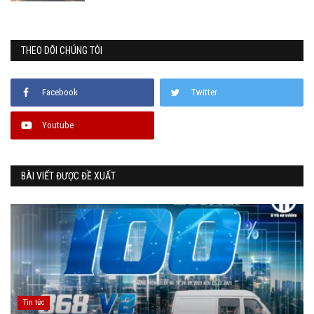
THEO DÕI CHÚNG TÔI
Facebook
Twitter
Youtube
BÀI VIẾT ĐƯỢC ĐỀ XUẤT
Tin tức