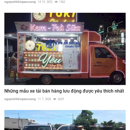
nguyenthitiepansuong
10 19, 2022
1362
Những mẫu xe tải bán hàng lưu động được yêu thích nhất
nguyenthitiepansuong
11 7, 2020
5629