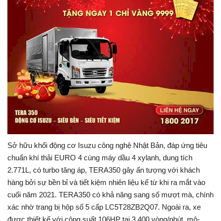
Sở hữu khối động cơ Isuzu công nghệ Nhật Bản, đáp ứng tiêu
chuẩn khí thải EURO 4 cùng máy dầu 4 xylanh, dung tích
2.771L, có turbo tăng áp, TERA350 gây ấn tượng với khách
hàng bởi sự bền bỉ và tiết kiệm nhiên liệu kể từ khi ra mắt vào
cuối năm 2021. TERA350 có khả năng sang số mượt mà, chính
xác nhờ trang bị hộp số 5 cấp LC5T28ZB2Q07. Ngoài ra, xe
được thiết kế với công suất 106HP tại 3.400 vòng/phút, mô-