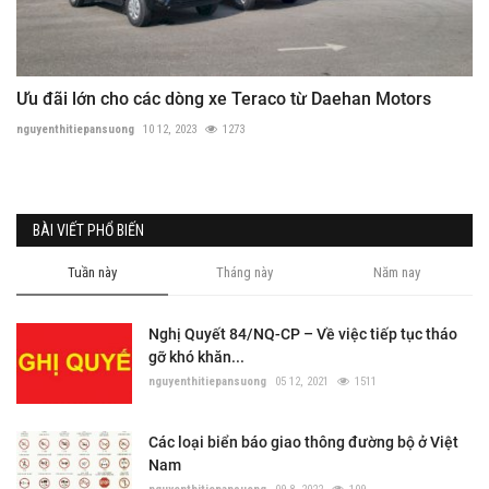
Ưu đãi lớn cho các dòng xe Teraco từ Daehan Motors
nguyenthitiepansuong
10 12, 2023
1273
BÀI VIẾT PHỔ BIẾN
Tuần này
Tháng này
Năm nay
Nghị Quyết 84/NQ-CP – Về việc tiếp tục tháo
gỡ khó khăn...
nguyenthitiepansuong
05 12, 2021
1511
Các loại biển báo giao thông đường bộ ở Việt
Nam