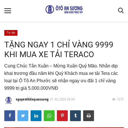
Tin tức
Trang chủ
TẶNG NGAY 1 CHỈ VÀNG 9999
KHI MUA XE TẢI TERACO
Liên hệ
Kiến Thức Xe
Cung Chúc Tân Xuân – Mừng Xuân Quý Mão. Nhân dịp
Quy định chung & bảo mật thông tin
khai trương đầu năm khi Quý Khách mua xe tải Tera các
loại tại Ô Tô An Phước sẽ nhận ngay ưu đãi 1 chỉ vàng
Giới thiệu
9999 trị giá 5.000.000VNĐ
Luật Giao Thông
nguyenthitiepansuong
01 30, 2023 03:34
1275
Mẹo vặt sửa xe
Thiết kế cải tạo
Gallery