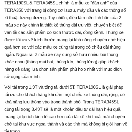
TERA190SL & TERA345SL chính là mẫu xe “đàn anh” của
TERA350 với trang bị động cơ Isuzu, máy dầu và các thông số
kĩ thuật tương đương. Tuy nhiên, điều làm nên linh hồn của 2
mẫu xe này chính là thiết kế thùng dài ưu việt, chuyên biệt để
vận tải các sản phẩm có kích thước dài, cồng kềnh. Thùng xe
được tối ưu về kích thước mang lại khả năng chuyên chở hiệu
quả hơn so với các mẫu xe cùng tải trọng có chiều dài thùng
ngắn. Ngoài ra, 2 mẫu xe này cũng sở hữu nhiều loại thùng
khác nhau (thùng mui bạt, thùng kín, thùng lửng) giúp khách
hàng dễ dàng lựa chọn sản phẩm phù hợp nhất với mục đích
sử dụng của mình.
Với tải trọng 1.9T và tổng tải dưới 5T, TERA190SL là giải pháp
tối ưu cho khách hàng khi cần một chiếc xe thùng dài, rộng, có
khả năng lưu thông vào trong thành phố. Trong TERA345SL
cùng tải trọng 3.49T sẽ là một khoản đầu tư dài hạn hiệu quả,
mang lại lợi ích kinh tế cao hơn của tài xế khi thoải mái chuyên
chở tại khu vực ngoại thành và các tỉnh mà không bị giới hạn về
tải trọng.