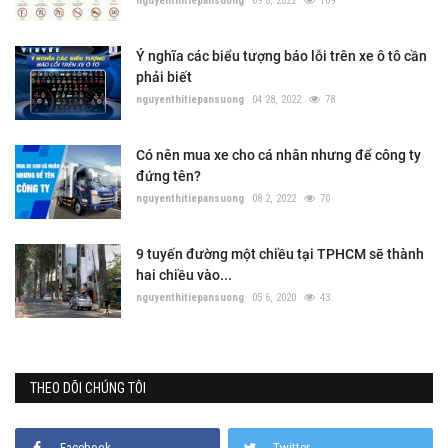
nguyenthitiepansuong
09 8, 2022
109
Ý nghĩa các biểu tượng báo lỗi trên xe ô tô cần
phải biết
nguyenthitiepansuong
04 28, 2022
78
Có nên mua xe cho cá nhân nhưng để công ty
đứng tên?
nguyenthitiepansuong
08 2, 2022
70
9 tuyến đường một chiều tại TPHCM sẽ thành
hai chiều vào...
nguyenthitiepansuong
05 6, 2020
43
THEO DÕI CHÚNG TÔI
Facebook
Twitter