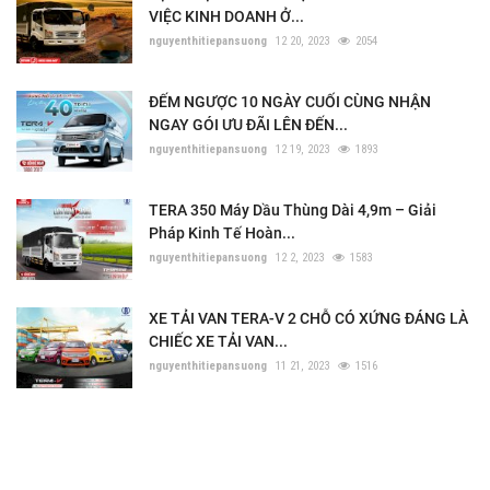
VIỆC KINH DOANH Ở...
nguyenthitiepansuong
12 20, 2023
2054
ĐẾM NGƯỢC 10 NGÀY CUỐI CÙNG NHẬN
NGAY GÓI ƯU ĐÃI LÊN ĐẾN...
nguyenthitiepansuong
12 19, 2023
1893
TERA 350 Máy Dầu Thùng Dài 4,9m – Giải
Pháp Kinh Tế Hoàn...
nguyenthitiepansuong
12 2, 2023
1583
XE TẢI VAN TERA-V 2 CHỖ CÓ XỨNG ĐÁNG LÀ
CHIẾC XE TẢI VAN...
nguyenthitiepansuong
11 21, 2023
1516