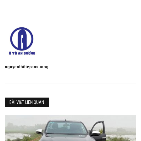
nguyenthitiepansuong
BÀI VIẾT LIÊN QUAN