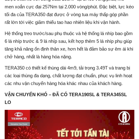
men xoắn cực đại 257Nm tại 2.000 vòng/phút. Đặc biệt, lực kéo
tối đa của TERA350 đạt được ở vòng tua máy thấp góp phần
rất lớn tới việc giảm thiểu tao hao nhiên liệu khi vận hành.
Hệ thống treo trước/sau phụ thuộc và hệ thống lá nhíp bao gồm
6 lá nhíp trước & 9 lá nhíp sau, kết hợp thêm 5 lá nhíp phụ giúp
tăng khả năng ổn định thân xe, hơn hết là đảm bảo sự êm ái khi
chở hàng, nhất là hàng hóa nặng.
TERA350 có thiết kế thùng dài 4m9, tải trọng 3.49T và trang bị
các loại thùng đa dạng, chất lượng đạt chuẩn, phục vụ linh hoạt
các nhu vận chuyển hàng hóa khác nhau của khách hàng.
VẬN CHUYỂN KHÓ – ĐÃ CÓ TERA190SL & TERA345SL
LO