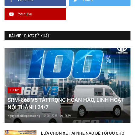
Youtube
BÀI VIẾT ĐƯỢC ĐỀ XUẤT
Tin tức
SRM-868 V5 TẢI TRỌNG HOÀN HẢO, LINH HOẠT
NỘI THÀNH 24/7
nguyenthitiepansuong
12 20, 2023
2669
LỰA CHỌN XE TẢI NHẸ NÀO ĐỂ TỐI ƯU CHO