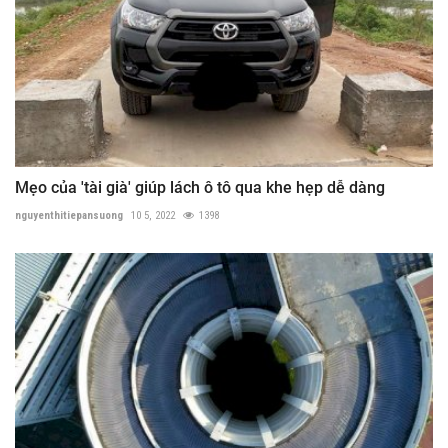
Mẹo của 'tài già' giúp lách ô tô qua khe hẹp dễ dàng
nguyenthitiepansuong
10 5, 2022
1398