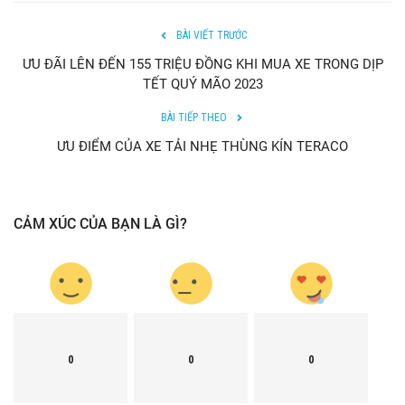
BÀI VIẾT TRƯỚC
ƯU ĐÃI LÊN ĐẾN 155 TRIỆU ĐỒNG KHI MUA XE TRONG DỊP
TẾT QUÝ MÃO 2023
BÀI TIẾP THEO
ƯU ĐIỂM CỦA XE TẢI NHẸ THÙNG KÍN TERACO
CẢM XÚC CỦA BẠN LÀ GÌ?
0
0
0