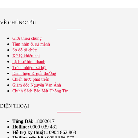
VỀ CHÚNG TÔI
Giới thiệu chung
Tầm nhìn & sứ mệnh
Sơ đồ tổ chức
Xử lý khiếu nại
Lịch sử hình thành
Trách nhiệm xã hội
Danh hiệu & giải thưởng
Chiến lược phát triển
Giám đốc Nguyễn Văn Ảnh
Chính Sách Bảo Mật Thông Tin
ĐIỆN THOẠI
Tổng Đài:
18002017
Hotline:
0909 039 481
Hỗ trợ kỹ thuật :
0904 862 863
Hotline cứu hộ :
0988 566 079