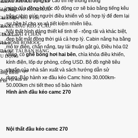
như:
Khi tốc động cơ cao thì hệ thống thông
GIÁ XE KHÁCH 16 CHỖ
 Hino
minh của đồng hồ tốc độ động cơ sẽ báo bằng tiếng kêu
GIÁ XE ĐẦU KÉO ISUZU
hengLong
trên cabin giúp người điều khiển vô số hợp lý để đem lại
Giá xe đầu kéo 1 cầu
u kéo Mỹ
sự bền bỉ cho xe và tiết kiệm nhiên liệu.
GIÁ XE ĐẦU KÉO 2 CẦU
i Howo
Nội thất hình dáng thiết kế tinh tế - rộng rãi và khác biệt,
GIÁ XE TẢI 4 CHÂN
i Thái Lan
đẹp bắt mắt đồng thời giá cả hợp lý.
Cabin nâng hạ bằng
GIÁ SOMI ROMOOC
 Veam
mô tơ điện, chắn nắng, tay lái thuận gật gù, Điều hòa 02
GIÁ XE TẢI BÁN HÀNG
 Kenbo
vùng,
có
ghế bóng hơi hai bên
, chìa khóa điều khiển,
U ĐỘNG
kính điện, lốp dự phòng, cổng USD. Bộ đồ nghề tiêu
chuẩn của nhà sản xuất và sách hướng dẫn sử
Thiết kế cải tạo
đăng kiểm
dụng.
Bảo hành xe đầu kéo Camc hino
30.000km-
Mẹo vặt sửa xe
ửa xe
50.000km chi tiết theo sổ bảo hành
Hình ảnh đầu kéo camc 270
Nội thất đầu kéo camc 270