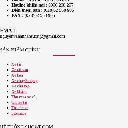
Hotline khiếu nại :
0906 208 207
Điện thoại bàn :
(028)62 568 905
FAX :
(028)62 568 906
EMAIL
nguyenvananhansuong@gmail.com
SẢN PHẨM CHÍNH
Xe tải
Xe tải van
Xe ben
Xe chuyên dụng
Xe đầu kéo
Xe khách
Thu mua xe cũ
Giá xe tải
Tin tức xe
Sitemaps
HỆ THỐNG SHOWROOM