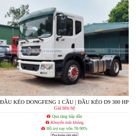
ĐẦU KÉO DONGFENG 1 CẦU | ĐẦU KÉO D9 300 HP
Giá liên hệ
Quà tặng hấp dẫn
Khuyến mãi khủng
Hỗ trợ vay vốn 70-90%
Dự toán chi phí