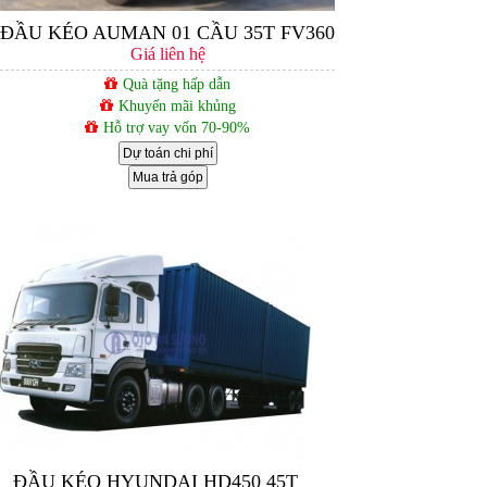
ĐẦU KÉO AUMAN 01 CẦU 35T FV360
Giá liên hệ
Quà tặng hấp dẫn
Khuyến mãi khủng
Hỗ trợ vay vốn 70-90%
Dự toán chi phí
Mua trả góp
ĐẦU KÉO HYUNDAI HD450 45T