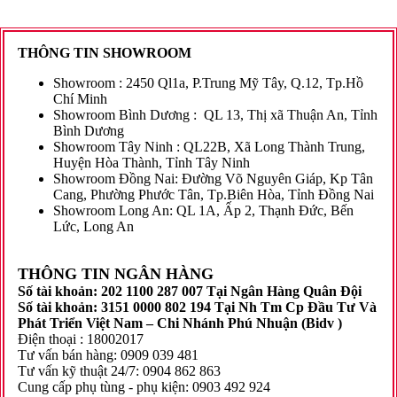
THÔNG TIN SHOWROOM
Showroom :
2450 Ql1a, P.Trung Mỹ Tây, Q.12, Tp.Hồ
Chí Minh
Showroom Bình Dương
:
QL 13, Thị xã Thuận An, Tỉnh
Bình Dương
Showroom Tây Ninh :
QL22B, Xã Long Thành Trung,
Huyện Hòa Thành, Tỉnh Tây Ninh
Showroom Đồng Nai:
Đường Võ Nguyên Giáp,
Kp Tân
Cang, Phường Phước Tân, Tp.Biên Hòa, Tỉnh Đồng Nai
Showroom Long An:
QL 1A, Ấp 2, Thạnh Đức, Bến
Lức, Long An
THÔNG TIN NG
ÂN HÀNG
Số tài khoản: 202 1100 287 007 Tại Ngân Hàng Quân Đội
Số tài khoản: 3151 0000 802 194 Tại Nh Tm Cp Đầu Tư Và
Phát Triển Việt Nam – Chi Nhánh Phú Nhuận (Bidv )
Điện thoại : 18002017
Tư vấn bán hàng: 0909 039 481
Tư vấn kỹ thuật 24/7: 0904 862 863
Cung cấp phụ tùng - phụ kiện: 0903 492 924