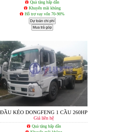
Quà tặng hấp dẫn
Khuyến mãi khủng
Hỗ trợ vay vốn 70-90%
Dự toán chi phí
Mua trả góp
ĐẦU KÉO DONGFENG 1 CẦU 260HP
Giá liên hệ
Quà tặng hấp dẫn