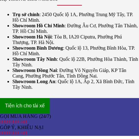
Trụ sở chính
: 2450 Quốc lộ 1A, Phường Trung Mỹ Tây, TP.
Hồ Chí Minh.
Showroom Hồ Chí Minh
: Đường Âu Cơ, Phường Tân Thành,
TP. Hồ Chí Minh.
Showroom Hà Nội
: Tòa B, IA20 Ciputra, Phường Phú
Thượng, TP. Hà Nội.
Showroom Bình Dương
: Quốc lộ 13, Phường Bình Hòa, TP.
Hồ Chí Minh.
Showroom Tây Ninh
: Quốc lộ 22B, Phường Hòa Thành, Tỉnh
Tây Ninh.
Showroom Đồng Nai
: Đường Võ Nguyên Giáp, KP Tân
Cang, Phường Phước Tân, Tỉnh Đồng Nai.
Showroom Long An
: Quốc lộ 1A, Ấp 2, Xã Bình Đức, Tỉnh
Tây Ninh.
Tiện ích cho tài xế
GỌI MUA HÀNG (24/7)
0909 039 481
GÓP Ý, KHIẾU NẠI
0909 039 481