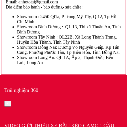
Email: anhototai@gmail.com
Địa điểm bảo hành - bảo dưỡng- sửa chữa:
Showroom :
2450 Ql1a, P.Trung Mỹ Tây, Q.12, Tp.Hồ
Chí Minh
Showroom Bình Dương
:
QL 13, Thị xã Thuận An, Tỉnh
Bình Dương
Showroom Tây Ninh :
QL22B, Xã Long Thành Trung,
Huyện Hòa Thành, Tỉnh Tây Ninh
Showroom Đồng Nai:
Đường Võ Nguyên Giáp,
Kp Tân
Cang, Phường Phước Tân, Tp.Biên Hòa, Tỉnh Đồng Nai
Showroom Long An:
QL 1A, Ấp 2, Thạnh Đức, Bến
Lức, Long An
Trải nghiệm 360
×
VIDEO GIỚI THIỆU XE ĐẦU KÉO CAMC 1 CẦU