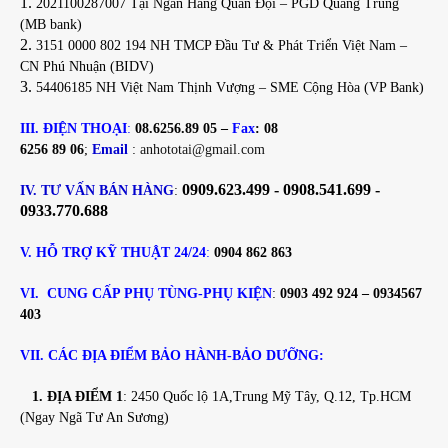
2021100287007 Tại Ngân Hàng Quân Đội – PGD Quang Trung
(MB bank)
3151 0000 802 194 NH TMCP Đầu Tư & Phát Triển Việt Nam –
CN Phú Nhuận (BIDV)
54406185 NH Việt Nam Thịnh Vượng – SME Cộng Hòa (VP Bank)
III. ĐIỆN THOẠI
:
08.6256.89 05 –
Fax
: 08
6256 89 06
;
Email
:
anhototai@gmail.com
0909.623.499 - 0908.541.699 -
IV. TƯ VẤN BÁN HÀNG
:
0933.770.688
V. HỖ TRỢ KỸ THUẬT 24/24
:
0904 862 863
VI. CUNG CẤP PHỤ TÙNG-PHỤ KIỆN
:
0903 492 924 – 0934567
403
VII. CÁC ĐỊA ĐIỂM BẢO HÀNH-BẢO DƯỠNG:
1. ĐỊA ĐIỂM 1
: 2450 Quốc lộ 1A,Trung Mỹ Tây, Q.12, Tp.HCM
(Ngay Ngã Tư An Sương)