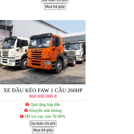
Dự toán chi phí
Mua trả góp
XE ĐẦU KÉO FAW 1 CẦU 260HP
860.000.000 đ
Quà tặng hấp dẫn
Khuyến mãi khủng
Hỗ trợ vay vốn 70-90%
Dự toán chi phí
Mua trả góp