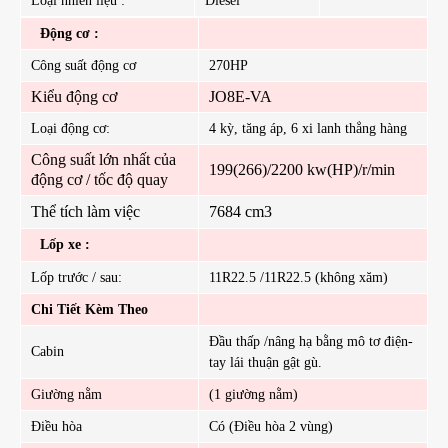
Loại nhiên liệu :
Diesel
Động cơ :
Công suất động cơ
270HP
Kiểu động cơ
JO8E-VA
Loại động cơ:
4 kỳ, tăng áp, 6 xi lanh thẳng hàng
Công suất lớn nhất của
199(266)/2200 kw(HP)/r/min
động cơ / tốc độ quay
Thể tích làm việc
7684 cm3
Lốp xe :
Lốp trước / sau:
11R22.5 /11R22.5 (không xăm)
Chi Tiết Kèm Theo
Đầu thấp /nâng hạ bằng mô tơ điện-
Cabin
tay lái thuận gật gù.
Giường nằm
(1 giường nằm)
Điều hòa
Có (Điều hòa 2 vùng)