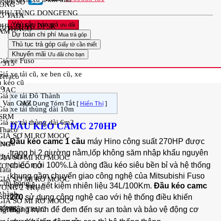
G FUSO
LONG
PHỤ TÙNG DONGFENG
G TATA
Yêu cầu báo giá
ưu đãi
PHỤ TÙNG DFSK
G THACO
EAM
Dự toán chi phí
Mua trả góp
Thủ tục trả góp
Giấy tờ cần thiết
Khuyến mãi
Ưu đãi cho bạn
Giá xe Fuso
i 3T5
Giá xe tải cũ, xe ben cũ, xe
 Teraco
u kéo cũ
wo
i JAC
Giá xe tải Đô Thành
Nội Dung Tóm Tắt [
]
Hiển Thị
i Van GAZ
Gía xe tải thùng dài 10m
i SRM
Giá xe tải thùng dài 6m2
ĐẦU KÉO CAMC 270HP
 Thaco
GIÁ SƠ MI RƠ MOOC
Đầu kéo camc 1 cầu
máy Hino công suất 270HP
được
 Isuzu
ỒNG
trang bị
2 giường nằm,lốp không săm
nhập khẩu nguyên
 Hyundai
GIÁ SƠ MI RƠ MOOC
chiếc mới 100%
.Là dòng đầu kéo
siêu bền bỉ và hệ thống
ƠNG CỔ CÒ
Tata
khung gầm chuyển giao công nghệ của Mitsubishi Fuso
GIÁ SƠ MI RƠ MOOC
i Cửu Long
nên siêu tiết kiệm nhiên liệu 34L/100Km.
Đầu kéo camc
ƠNG 2 TRỤC
ự hành
 Suzuki
270
sử dụng công nghệ cao với hệ thống điều khiển
GIÁ SƠ MI RƠ MOOC
gfeng
thông minh để đem đến sự an toàn và bảo vệ động cơ
ƠNG 3 TRỤC
ngfeng