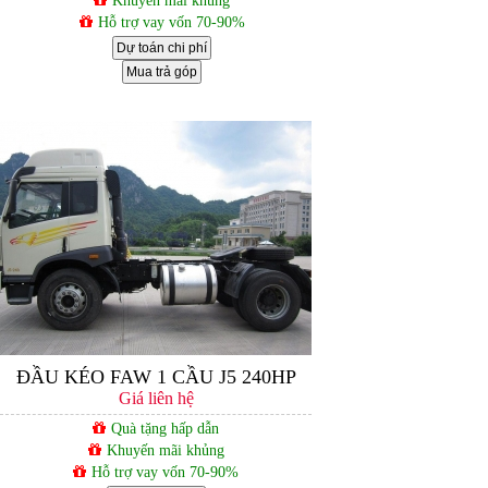
Khuyến mãi khủng
Hỗ trợ vay vốn 70-90%
Dự toán chi phí
Mua trả góp
ĐẦU KÉO FAW 1 CẦU J5 240HP
Giá liên hệ
Quà tặng hấp dẫn
Khuyến mãi khủng
Hỗ trợ vay vốn 70-90%