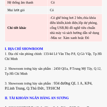
Hệ thống âm thanh
Có
Mui lướt gió
Có
-Có ghế bóng hơi 2 bên,chìa khóa
điều khiển,kính điện,lốp dự phòng,
Chi tiết khác
cổng USB,Bộ đồ nghề tiêu chuẩn
nhà máy và sách hướng dẫn sử dụng
-Màu xe: Xám xanh hoặc Đỏ
I. ĐỊA CHỈ SHOWROOM
1. Địa chỉ văn phòng chính: 133/44 Lê Văn Thọ P.8, Q.Gò Vấp, Tp.Hồ
Chí Minh
2. Showroom trưng bày sản phẩm : 2450 Ql1a, P.Trung Mỹ Tây, Q.12,
Tp.Hồ Chí Minh
934 đường QL 1 A, KP4,
3. Showroom trưng bày sản phẩm :
P.Linh Trung, Q.Thủ Đức, TP.HCM
II. TÀI KHOẢN NGÂN HÀNG AN SƯƠNG