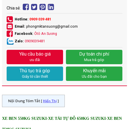
Chia sẻ:
Hotline:
0909 039 481
Email:
phongmktansuong@gmail.com
Facebook:
Ôtô An Sương
Zalo:
0909039481
Yêu cầu báo giá
Dự toán chi phí
ưu đãi
Mua trả góp
Thủ tục trả góp
Khuyến mãi
Giấy tờ cần thiết
Ưu đãi cho bạn
Nội Dung Tóm Tắt [
]
Hiển Thị
XE BEN 55
0KG SUZUKI-
XE TẢI TỰ ĐỖ 650KG SUZUKI-
XE BEN