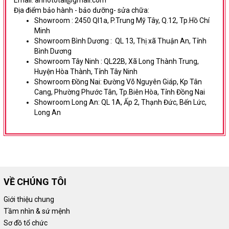
Email: anhototai@gmail.com
Địa điểm bảo hành - bảo dưỡng- sửa chữa:
Showroom :
2450 Ql1a, P.Trung Mỹ Tây, Q.12, Tp.Hồ Chí
Minh
Showroom Bình Dương
:
QL 13, Thị xã Thuận An, Tỉnh
Bình Dương
Showroom Tây Ninh :
QL22B, Xã Long Thành Trung,
Huyện Hòa Thành, Tỉnh Tây Ninh
Showroom Đồng Nai:
Đường Võ Nguyên Giáp,
Kp Tân
Cang, Phường Phước Tân, Tp.Biên Hòa, Tỉnh Đồng Nai
Showroom Long An:
QL 1A, Ấp 2, Thạnh Đức, Bến Lức,
Long An
VỀ CHÚNG TÔI
Giới thiệu chung
Tầm nhìn & sứ mệnh
Sơ đồ tổ chức