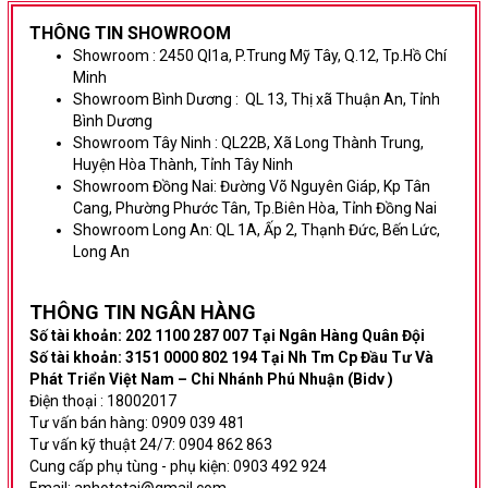
THÔNG TIN SHOWROOM
Showroom :
2450 Ql1a, P.Trung Mỹ Tây, Q.12, Tp.Hồ Chí
Minh
Showroom Bình Dương
:
QL 13, Thị xã Thuận An, Tỉnh
Bình Dương
Showroom Tây Ninh :
QL22B, Xã Long Thành Trung,
Huyện Hòa Thành, Tỉnh Tây Ninh
Showroom Đồng Nai:
Đường Võ Nguyên Giáp,
Kp Tân
Cang, Phường Phước Tân, Tp.Biên Hòa, Tỉnh Đồng Nai
Showroom Long An:
QL 1A, Ấp 2, Thạnh Đức, Bến Lức,
Long An
THÔNG TIN NG
ÂN HÀNG
Số tài khoản: 202 1100 287 007 Tại Ngân Hàng Quân Đội
Số tài khoản: 3151 0000 802 194 Tại Nh Tm Cp Đầu Tư Và
Phát Triển Việt Nam – Chi Nhánh Phú Nhuận (Bidv )
Điện thoại : 18002017
Tư vấn bán hàng: 0909 039 481
Tư vấn kỹ thuật 24/7: 0904 862 863
Cung cấp phụ tùng - phụ kiện: 0903 492 924