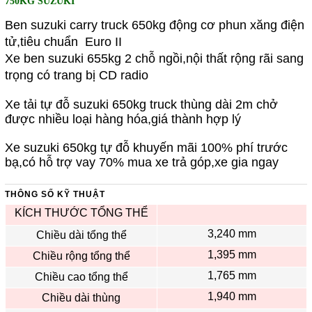
75
0KG SUZUKI
Ben suzuki carry truck 650kg động cơ phun xăng điện
tử,tiêu chuẩn Euro II
Xe ben suzuki 655kg 2 chỗ ngồi,nội thất rộng rãi sang
trọng có trang bị CD radio
Xe tải tự đỗ suzuki 650kg truck thùng dài 2m chở
được nhiều loại hàng hóa,giá thành hợp lý
Xe suzuki 650kg tự đỗ khuyến mãi 100% phí trước
bạ,có hỗ trợ vay 70% mua xe trả góp,xe gia ngay
THÔNG SỐ KỸ THUẬT
KÍCH THƯỚC TỔNG THỂ
3,240 mm
Chiều dài tổng thể
1,395 mm
Chiều rộng tổng thể
1,765 mm
Chiều cao tổng thể
1,940 mm
Chiều dài thùng