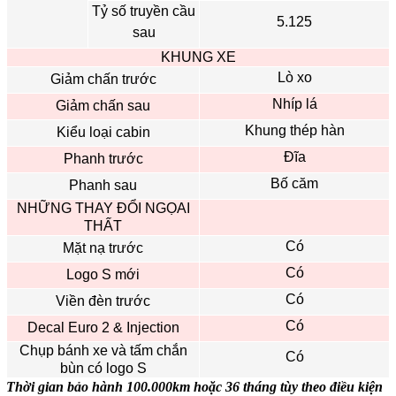
Tỷ số truyền cầu
5.125
sau
KHUNG XE
Lò xo
Giảm chấn trước
Nhíp lá
Giảm chấn sau
Khung thép hàn
Kiểu loại cabin
Đĩa
Phanh trước
Bố căm
Phanh sau
NHỮNG THAY ĐỔI NGỌAI
THẤT
Có
Mặt nạ trước
Có
Logo S mới
Có
Viền đèn trước
Có
Decal Euro 2 & Injection
Chụp bánh xe và tấm chắn
Có
bùn có logo S
Thời gian bảo hành 100.000km hoặc 36 tháng tùy theo điều kiện