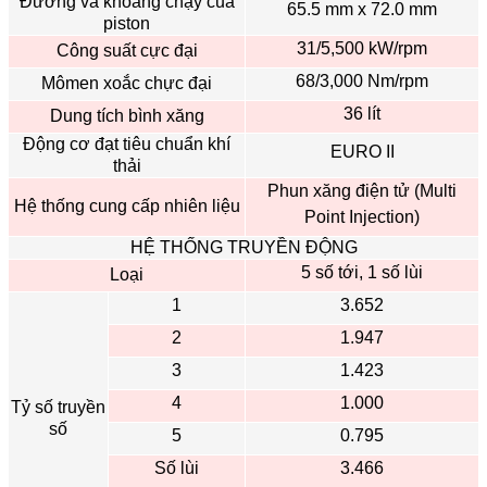
Đường và khỏang chạy của
65.5 mm x 72.0 mm
piston
31/5,500 kW/rpm
Công suất cực đại
68/3,000 Nm/rpm
Mômen xoắc chực đại
36 lít
Dung tích bình xăng
Động cơ đạt tiêu chuẩn khí
EURO II
thải
Phun xăng điện tử (Multi
Hệ thống cung cấp nhiên liệu
Point Injection)
HỆ THỐNG TRUYỀN ĐỘNG
5 số tới, 1 số lùi
Loại
1
3.652
2
1.947
3
1.423
4
1.000
Tỷ số truyền
số
5
0.795
Số lùi
3.466