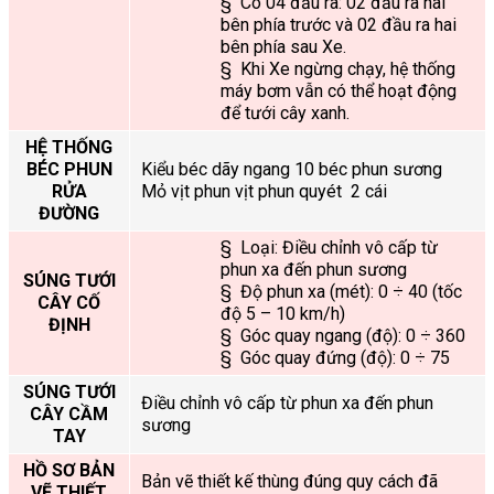
§ Có 04 đầu ra: 02 đầu ra hai
bên phía trước và 02 đầu ra hai
bên phía sau Xe.
§ Khi Xe ngừng chạy, hệ thống
máy bơm vẫn có thể hoạt động
để tưới cây xanh.
HỆ THỐNG
BÉC PHUN
Kiểu béc dãy ngang 10 béc phun sương
RỬA
Mỏ vịt phun vịt phun quyét 2 cái
ĐƯỜNG
§ Loại: Điều chỉnh vô cấp từ
phun xa đến phun sương
SÚNG TƯỚI
§ Độ phun xa (mét): 0 ÷ 40 (tốc
CÂY CỐ
độ 5 – 10 km/h)
ĐỊNH
§ Góc quay ngang (độ): 0 ÷ 360
§ Góc quay đứng (độ): 0 ÷ 75
SÚNG TƯỚI
Điều chỉnh vô cấp từ phun xa đến phun
CÂY CẦM
sương
TAY
HỒ SƠ BẢN
Bản vẽ thiết kế thùng đúng quy cách đã
VẼ THIẾT