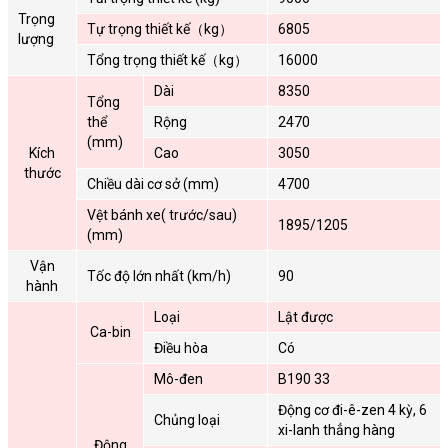
Trọng
Tự trọng thiết kế（kg）
6805
lượng
Tổng trọng thiết kế（kg）
16000
Dài
8350
Tổng
thể
Rộng
2470
(mm)
Kích
Cao
3050
thước
Chiều dài cơ sở (mm)
4700
Vệt bánh xe( trước/sau)
1895/1205
(mm)
Vận
Tốc độ lớn nhất (km/h)
90
hành
Loại
Lật được
Ca-bin
Điều hòa
Có
Mô-đen
B190 33
Động cơ đi-ê-zen 4 kỳ, 6
Chủng loại
xi-lanh thẳng hàng
Động