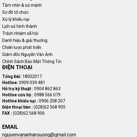
Tầm nhìn & sứ mệnh
Sơ đồ tổ chức
Xử lý khiếu nại
Lịch sử hình thành
Trách nhiệm xã hội
Danh hiệu & giải thưởng
Chiến lược phát triển
Giám đốc Nguyễn Văn Ảnh
Chính Sách Bảo Mật Thông Tin
ĐIỆN THOẠI
Tổng Đài:
18002017
Hotline:
0909 039 481
Hỗ trợ kỹ thuật :
0904 862 863
Hotline cứu hộ :
0988 566 079
Hotline khiếu nại :
0906 208 207
Điện thoại bàn :
(028)62 568 905
FAX :
(028)62 568 906
EMAIL
nguyenvananhansuong@gmail.com