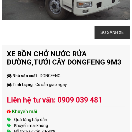
SO SÁNH XE
XE BỒN CHỞ NƯỚC RỬA
ĐƯỜNG,TƯỚI CÂY DONGFENG 9M3
Nhà sản xuất
: DONGFENG
Tình trạng
: Có sẵn giao ngay
Liên hệ tư vấn: 0909 039 481
Khuyến mãi
Quà tặng hấp dẫn
Khuyến mãi khủng
Hỗ trợ vay vốn 70-90%