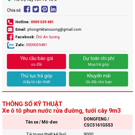
Chia sẻ:
Hotline:
0909 039 481
Email:
phongmktansuong@gmail.com
Facebook:
Ôtô An Sương
Zalo:
0909039481
Yêu cầu báo giá
Dự toán chi phí
ưu đãi
Mua trả góp
Thủ tục trả góp
Khuyến mãi
Giấy tờ cần thiết
Ưu đãi cho bạn
THÔNG SỐ KỸ THUẬT
Xe ô tô phun nước rửa đường, tưới cây 9m3
DONGFENG /
Tên xe / Mô-đen
CSC5161GSS3
Tải trọng thiết kế (kg)
9000