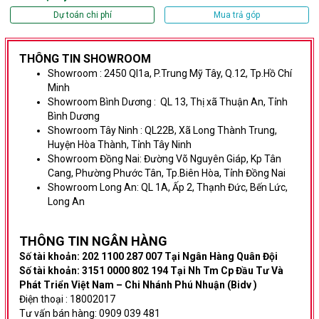
Dự toán chi phí
Mua trả góp
THÔNG TIN SHOWROOM
Showroom :
2450 Ql1a, P.Trung Mỹ Tây, Q.12, Tp.Hồ Chí
Minh
Showroom Bình Dương
:
QL 13, Thị xã Thuận An, Tỉnh
Bình Dương
Showroom Tây Ninh :
QL22B, Xã Long Thành Trung,
Huyện Hòa Thành, Tỉnh Tây Ninh
Showroom Đồng Nai:
Đường Võ Nguyên Giáp,
Kp Tân
Cang, Phường Phước Tân, Tp.Biên Hòa, Tỉnh Đồng Nai
Showroom Long An:
QL 1A, Ấp 2, Thạnh Đức, Bến Lức,
Long An
THÔNG TIN NG
ÂN HÀNG
Số tài khoản: 202 1100 287 007 Tại Ngân Hàng Quân Đội
Số tài khoản: 3151 0000 802 194 Tại Nh Tm Cp Đầu Tư Và
Phát Triển Việt Nam – Chi Nhánh Phú Nhuận (Bidv )
Điện thoại : 18002017
Tư vấn bán hàng: 0909 039 481