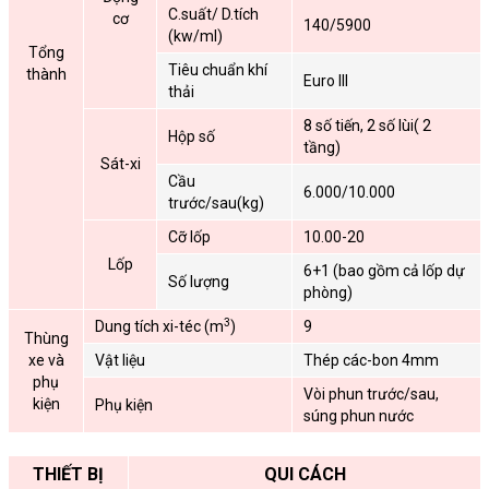
C.suất/ D.tích
cơ
140/5900
(kw/ml)
Tổng
Tiêu chuẩn khí
thành
Euro III
thải
8 số tiến, 2 số lùi( 2
Hộp số
tầng)
Sát-xi
Cầu
6.000/10.000
trước/sau(kg)
Cỡ lốp
10.00-20
Lốp
6+1 (bao gồm cả lốp dự
Số lượng
phòng)
3
Dung tích xi-téc (m
)
9
Thùng
xe và
Vật liệu
Thép các-bon 4mm
phụ
Vòi phun trước/sau,
kiện
Phụ kiện
súng phun nước
THIẾT BỊ
QUI CÁCH