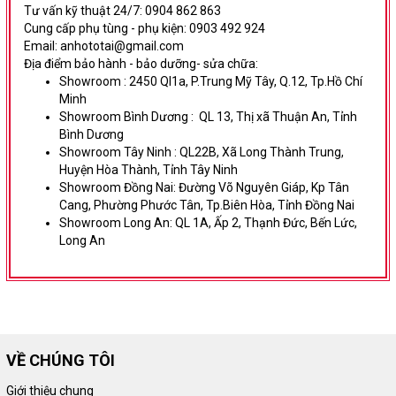
Tư vấn kỹ thuật 24/7: 0904 862 863
Cung cấp phụ tùng - phụ kiện: 0903 492 924
Email: anhototai@gmail.com
Địa điểm bảo hành - bảo dưỡng- sửa chữa:
Showroom :
2450 Ql1a, P.Trung Mỹ Tây, Q.12, Tp.Hồ Chí
Minh
Showroom Bình Dương
:
QL 13, Thị xã Thuận An, Tỉnh
Bình Dương
Showroom Tây Ninh :
QL22B, Xã Long Thành Trung,
Huyện Hòa Thành, Tỉnh Tây Ninh
Showroom Đồng Nai:
Đường Võ Nguyên Giáp,
Kp Tân
Cang, Phường Phước Tân, Tp.Biên Hòa, Tỉnh Đồng Nai
Showroom Long An:
QL 1A, Ấp 2, Thạnh Đức, Bến Lức,
Long An
VỀ CHÚNG TÔI
Giới thiệu chung