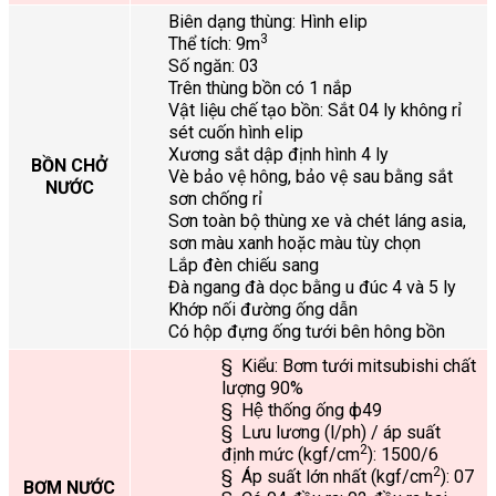
Biên dạng thùng: Hình elip
3
Thể tích: 9m
Số ngăn: 03
Trên thùng bồn có 1 nắp
Vật liệu chế tạo bồn: Sắt 04 ly không rỉ
sét cuốn hình elip
Xương sắt dập định hình 4 ly
BỒN CHỞ
Vè bảo vệ hông, bảo vệ sau bằng sắt
NƯỚC
sơn chống rỉ
Sơn toàn bộ thùng xe và chét láng asia,
sơn màu xanh hoặc màu tùy chọn
Lắp đèn chiếu sang
Đà ngang đà dọc bằng u đúc 4 và 5 ly
Khớp nối đường ống dẫn
Có hộp đựng ống tưới bên hông bồn
§ Kiểu: Bơm tưới mitsubishi chất
lượng 90%
§ Hệ thống ống ф49
§ Lưu lương (l/ph) / áp suất
2
định mức (kgf/cm
): 1500/6
2
§ Áp suất lớn nhất (kgf/cm
): 07
BƠM NƯỚC