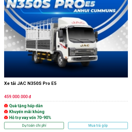
Xe tải JAC N350S Pro E5
459.000.000 đ
Quà tặng hấp dẫn
Khuyến mãi khủng
Hỗ trợ vay vốn 70-90%
Dự toán chi phí
Mua trả góp