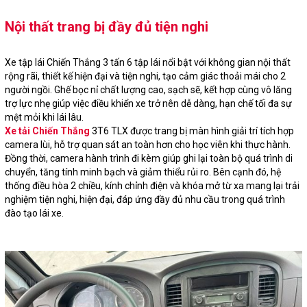
Nội thất trang bị đầy đủ tiện nghi
Xe tập lái Chiến Thắng 3 tấn 6 tập lái nổi bật với không gian nội thất
rộng rãi, thiết kế hiện đại và tiện nghi, tạo cảm giác thoải mái cho 2
người ngồi. Ghế bọc nỉ chất lượng cao, sạch sẽ, kết hợp cùng vô lăng
trợ lực nhẹ giúp việc điều khiển xe trở nên dễ dàng, hạn chế tối đa sự
mệt mỏi khi lái lâu.
Xe tải Chiến Thắng
3T6 TLX được trang bị màn hình giải trí tích hợp
camera lùi, hỗ trợ quan sát an toàn hơn cho học viên khi thực hành.
Đồng thời, camera hành trình đi kèm giúp ghi lại toàn bộ quá trình di
chuyển, tăng tính minh bạch và giảm thiểu rủi ro. Bên cạnh đó, hệ
thống điều hòa 2 chiều, kính chỉnh điện và khóa mở từ xa mang lại trải
nghiệm tiện nghi, hiện đại, đáp ứng đầy đủ nhu cầu trong quá trình
đào tạo lái xe.