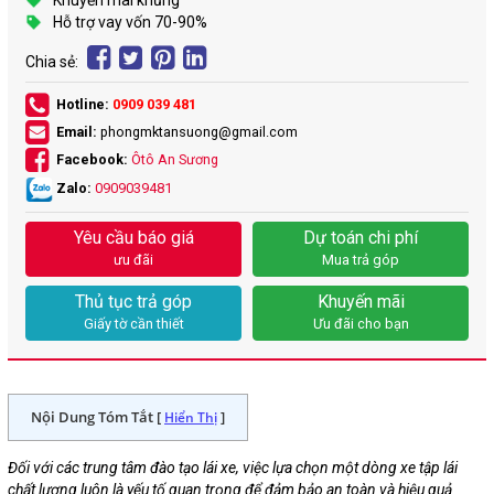
Khuyến mãi khủng
Hỗ trợ vay vốn 70-90%
Chia sẻ:
Hotline:
0909 039 481
Email:
phongmktansuong@gmail.com
Facebook:
Ôtô An Sương
Zalo:
0909039481
Yêu cầu báo giá
Dự toán chi phí
ưu đãi
Mua trả góp
Thủ tục trả góp
Khuyến mãi
Giấy tờ cần thiết
Ưu đãi cho bạn
Nội Dung Tóm Tắt [
]
Hiển Thị
Đối với các trung tâm đào tạo lái xe, việc lựa chọn một dòng xe tập lái
chất lượng luôn là yếu tố quan trọng để đảm bảo an toàn và hiệu quả