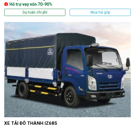
Hỗ trợ vay vốn 70-90%
Dự toán chi phí
Mua trả góp
XE TẢI ĐÔ THÀNH IZ68S