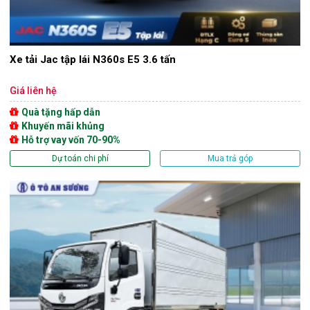
Xe tải Jac tập lái N360s E5 3.6 tấn
Giá liên hệ
Quà tặng hấp dẫn
Khuyến mãi khủng
Hỗ trợ vay vốn 70-90%
Dự toán chi phí
Mua trả góp