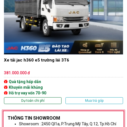
Xe tải jac h360 e5 trường lái 3T6
381.000.000 đ
Quà tặng hấp dẫn
Khuyến mãi khủng
Hỗ trợ vay vốn 70-90
Dự toán chi phí
Mua trả góp
THÔNG TIN SHOWROOM
Showroom :
2450 Ql1a, P.Trung Mỹ Tây, Q.12, Tp.Hồ Chí