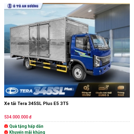
Xe tải Tera 345SL Plus E5 3T5
534.000.000 đ
Quà tặng hấp dẫn
Khuyến mãi khủng