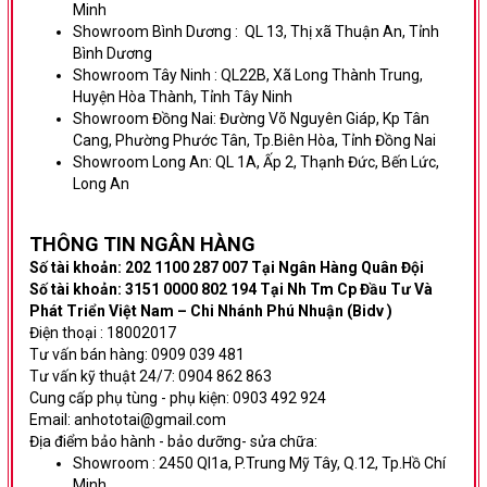
Minh
Showroom Bình Dương
:
QL 13, Thị xã Thuận An, Tỉnh
Bình Dương
Showroom Tây Ninh :
QL22B, Xã Long Thành Trung,
Huyện Hòa Thành, Tỉnh Tây Ninh
Showroom Đồng Nai:
Đường Võ Nguyên Giáp,
Kp Tân
Cang, Phường Phước Tân, Tp.Biên Hòa, Tỉnh Đồng Nai
Showroom Long An:
QL 1A, Ấp 2, Thạnh Đức, Bến Lức,
Long An
THÔNG TIN NG
ÂN HÀNG
Số tài khoản: 202 1100 287 007 Tại Ngân Hàng Quân Đội
Số tài khoản: 3151 0000 802 194 Tại Nh Tm Cp Đầu Tư Và
Phát Triển Việt Nam – Chi Nhánh Phú Nhuận (Bidv )
Điện thoại : 18002017
Tư vấn bán hàng: 0909 039 481
Tư vấn kỹ thuật 24/7: 0904 862 863
Cung cấp phụ tùng - phụ kiện: 0903 492 924
Email: anhototai@gmail.com
Địa điểm bảo hành - bảo dưỡng- sửa chữa:
Showroom :
2450 Ql1a, P.Trung Mỹ Tây, Q.12, Tp.Hồ Chí
Minh