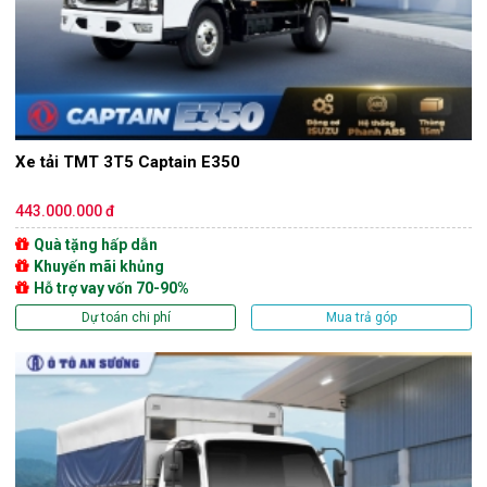
Xe tải TMT 3T5 Captain E350
443.000.000 đ
Quà tặng hấp dẫn
Khuyến mãi khủng
Hỗ trợ vay vốn 70-90%
Dự toán chi phí
Mua trả góp