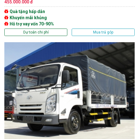
455.000.000 đ
Quà tặng hấp dẫn
Khuyến mãi khủng
Hỗ trợ vay vốn 70-90%
Dự toán chi phí
Mua trả góp