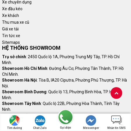
Xe chuyên dụng
Xe đầu kéo
Xe khách
Thu mua xe cũ
Giá xe tải
Tin tức xe
Sitemaps
HỆ THỐNG SHOWROOM
Trụ sở chính
: 2450 Quốc lộ 1A, Phường Trung Mỹ Tây, TP. Hồ Chí
Minh.
Showroom Hồ Chí Minh
: Đường Âu Cơ, Phường Tân Thành, TP. Hồ
Chí Minh.
Showroom Hà Nội
: Tòa B, IA20 Ciputra, Phường Phú Thượng, TP. Hà
Nội.
Showroom Bình Dương
: Quốc lộ 13, Phường Bình Hòa, TP. Hồ Chí
Minh.
Showroom Tây Ninh
: Quốc lộ 22B, Phường Hòa Thành, Tỉnh Tây
Ninh.
Showroom Đồng Nai
: Đường Võ Nguyên Giáp, KP Tân Cang, Phường
Phước Tân, Tỉnh Đồng Nai.
Showroom Long An
: Quốc lộ 1A, Ấp 2, Xã Bình Đức, Tỉnh Tây Ninh.
Gọi điện
Tìm đường
Chat Zalo
Messenger
Nhắn tin SMS