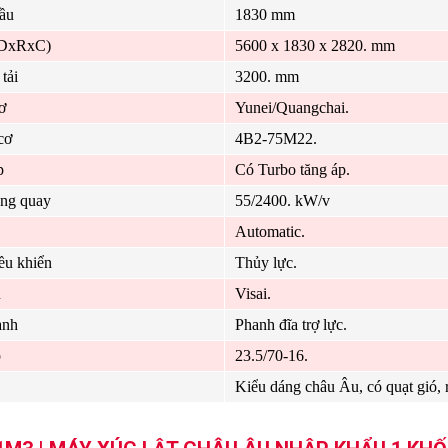
ầu
1830 mm
(DxRxC)
5600 x 1830 x 2820. mm
tải
3200. mm
ơ
Yunei/Quangchai.
cơ
4B2-75M22.
p
Có Turbo tăng áp.
òng quay
55/2400. kW/v
Automatic.
ều khiển
Thủy lực.
u
Visai.
anh
Phanh đĩa trợ lực.
p
23.5/70-16.
Kiểu dáng châu Âu, có quạt gió, 