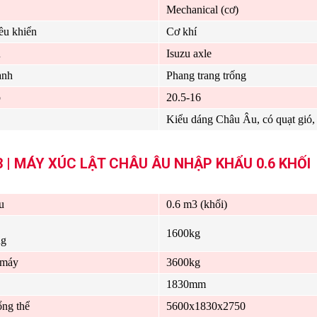
Mechanical (cơ)
ều khiển
Cơ khí
u
Isuzu axle
anh
Phang trang trống
p
20.5-16
Kiểu dáng Châu Âu, có quạt gió, 
| MÁY XÚC LẬT CHÂU ÂU NHẬP KHẨU 0.6 KHỐI
u
0.6 m3 (khối)
1600kg
ng
 máy
3600kg
1830mm
ổng thể
5600x1830x2750