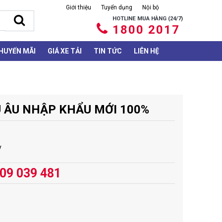
Giới thiệu
Tuyển dụng
Nội bộ
HOTLINE MUA HÀNG (24/7)
1800 2017
HUYẾN MÃI
GIÁ XE TẢI
TIN TỨC
LIÊN HỆ
U ÂU NHẬP KHẨU MỚI 100%
y
909 039 481