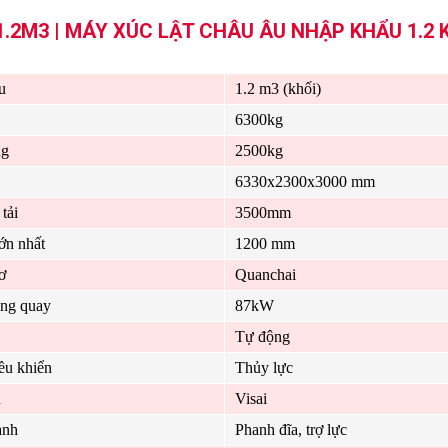
2M3 | MÁY XÚC LẬT CHÂU ÂU NHẬP KHẨU 1.2 
u
1.2 m3 (khối)
6300kg
ng
2500kg
6330x2300x3000 mm
tải
3500mm
lớn nhất
1200 mm
ơ
Quanchai
òng quay
87kW
Tự động
ều khiển
Thủy lực
u
Visai
anh
Phanh đĩa, trợ lực