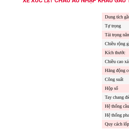
XE XÚC
CHÂU ÂU NHẬP KHẨU GẦU 1
LẬT
Dung tích gầ
Tự trọng
Tải trọng nâ
Chiều rộng g
Kích thước
Chiều cao xả 
Hãng động c
Công suất
Hộp số
Tay chang đi
Hệ thống cầ
Hệ thống ph
Quy cách lố