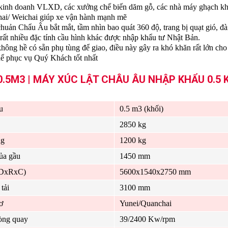
vị kinh doanh VLXD, các xưởng chế biến dăm gỗ, các nhà máy ghạch 
ai/ Weichai
giúp xe vận hành m
ạnh mẽ
chuản Chẩu Âu bắt mắt, tầm nhìn bao quát 360 độ, trang bị quạt gió, đ
 rất nhiều đặc tính cầu hình khác được nhập khẩu tư Nhật Bản.
 không hề có sẵn phụ tùng để giao, điều này gây ra khó khăn rất lớn c
hể phục vụ Quý Khách tốt nhất
5M3 | MÁY XÚC LẬT CHÂU ÂU NHẬP KHẨU 0.5 
u
0.5 m3 (khối)
2850 kg
ng
1200 kg
ủa gầu
1450 mm
(DxRxC)
5600x1540x2750 mm
tải
3100 mm
ơ
Yunei/Quanchai
òng quay
39/2400 Kw/rpm