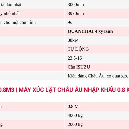
tải lớn nhất
3000mm
y nhỏ nhất
3970mm
n cho một chu trình
9s
QUANCHAI-4 xy lanh
38kw
TỰ ĐỘNG
23.5-16
Cầu ISUZU
Kiểu dáng Châu Âu, có quạt gió, 
8M3 | MÁY XÚC LẬT CHÂU ÂU NHẬP KHẨU 0.8 
3
u
0.8 M
4000 kg
ng
2000 kg