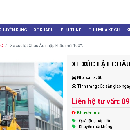
 CHUYÊN DỤNG
XE KHÁCH
PHỤ TÙNG
THU MUA XE CŨ
K
NG
Xe xúc lật Châu Âu nhập khẩu mới 100%
XE XÚC LẬT CHÂ
Nhà sản xuất
:
Tình trạng
: Có sẵn giao nga
Liên hệ tư vấn: 0
Khuyến mãi
Quà tặng hấp dẫn
Khuyến mãi khủng