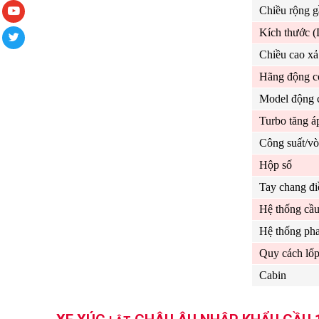
Chiều rộng g
Kích thước 
Chiều cao xả 
Hãng động c
Model động 
Turbo tăng á
Công suất/v
Hộp số
Tay chang đi
Hệ thống cầ
Hệ thống ph
Quy cách lố
Cabin