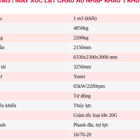
M3 | MÁY XÚC LẬT CHÂU ÂU NHẬP KHẨU 1 KHỐ
u
1 m3 (khối)
4850kg
ng
2200kg
ầu
2150mm
6330x2300x3000 mm
tải
3250mm
ơ
Yunei
65kW/2200rpm
Tự động
ều khiển
Thủy lực
u
Giảm tốc loại lớn 20G
anh
Phanh đĩa, trợ lực
p
16/70-20