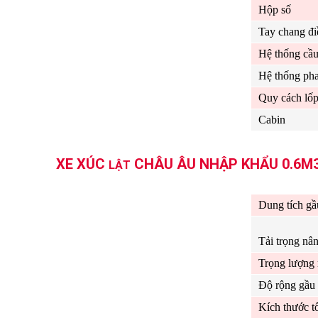
Hộp số
Tay chang đi
Hệ thống cầ
Hệ thống ph
Quy cách lố
Cabin
XE XÚC
CHÂU ÂU NHẬP KHẨU 0.6M3 
LẬT
Dung tích gầ
Tải trọng nâ
Trọng lượng
Độ rộng gầu
Kích thước t