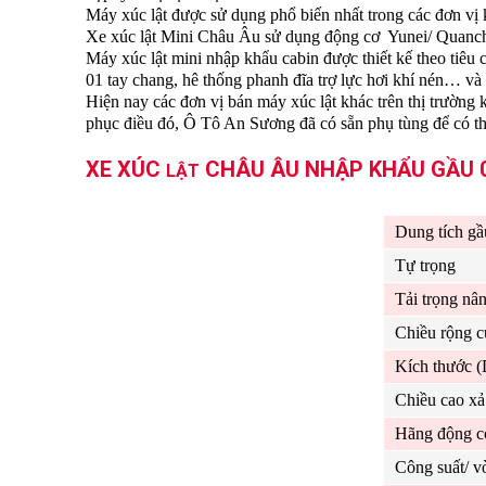
Máy xúc lật được sử dụng phổ biến nhất trong các đơn 
Xe xúc lật Mini Châu Âu sử dụng động cơ
Yunei/ Quanch
Máy xúc lật mini nhập khẩu cabin được thiết kế theo tiêu 
01 tay chang, hê thống phanh đĩa trợ lực hơi khí nén… và
Hiện nay các đơn vị bán máy xúc lật khác trên thị trường
phục điều đó, Ô Tô An Sương đã có sẵn phụ tùng để có t
XE XÚC
CHÂU ÂU NHẬP KHẨU GẦU 0.
LẬT
Dung tích gầ
Tự trọng
Tải trọng nâ
Chiều rộng c
Kích thước 
Chiều cao xả 
Hãng động c
Công suất/ v