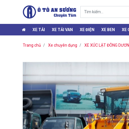
XE TẢI
XE TẢI VAN
XE ĐIỆN
XE BEN
XE
Trang chủ
Xe chuyên dụng
XE XÚC LẬT ĐÔNG DƯƠ