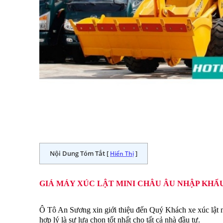
Nội Dung Tóm Tắt [
]
Hiển Thị
GIÁ MÁY XÚC LẬT MINI CHÂU ÂU NHẬP KHẨ
Ô Tô An Sương xin giới thiệu đến Quý Khách xe xúc lật n
hợp lý là sự lựa chọn tốt nhất cho tất cả nhà đầu tư.