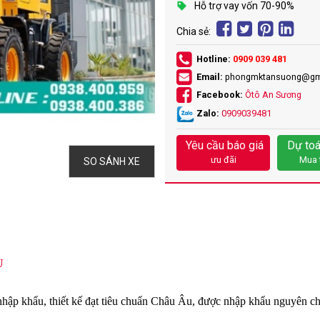
Hỗ trợ vay vốn 70-90%
Chia sẻ:
Hotline:
0909 039 481
Email:
phongmktansuong@gm
Facebook:
Ôtô An Sương
Zalo:
0909039481
Yêu cầu báo giá
Dự toá
ưu đãi
Mua 
SO SÁNH XE
U
hập khẩu, thiết kế đạt tiêu chuẩn Châu Âu, được nhập khẩu nguyên chi