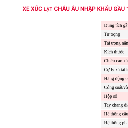
XE XÚC
CHÂU ÂU NHẬP KHẨU GẦU 1.
LẬT
Dung tích gầ
Tự trọng
Tải trọng nâ
Kích thước
Chiều cao xả 
Cự ly xả tải 
Hãng động c
Công suất/v
Hộp số
Tay chang đi
Hệ thống cầ
Hệ thống ph