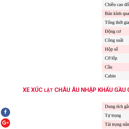
Chiều cao đổ 
Bán kính qua
Tổng thời gia
Động cơ
Công suất
Hộp số
Cỡ lốp
Cầu
Cabin
XE XÚC
CHÂU ÂU NHẬP KHẨU GẦU 0.
LẬT
Dung tích gầ
Tự trọng
Tải trọng nâ