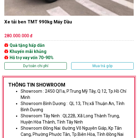
Xe tải ben TMT 990kg Máy Dầu
280.000.000 đ
Quà tặng hấp dẫn
Khuyến mãi khủng
Hỗ trợ vay vốn 70-90%
Dự toán chi phí
Mua trả góp
THÔNG TIN SHOWROOM
Showroom :
2450 Ql1a, P.Trung Mỹ Tây, Q.12, Tp.Hồ Chí
Minh
Showroom Bình Dương
:
QL 13, Thị xã Thuận An, Tỉnh
Bình Dương
Showroom Tây Ninh :
QL22B, Xã Long Thành Trung,
Huyện Hòa Thành, Tỉnh Tây Ninh
Showroom Đồng Nai:
Đường Võ Nguyên Giáp,
Kp Tân
Cang, Phường Phước Tân, Tp.Biên Hòa, Tỉnh Đồng Nai