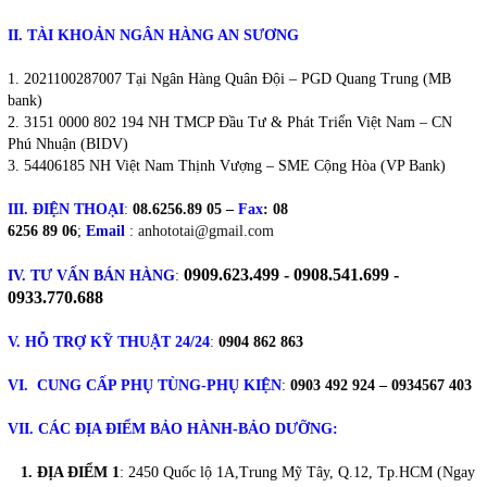
II. TÀI KHOẢN NGÂN HÀNG AN SƯƠNG
2021100287007 Tại Ngân Hàng Quân Đội – PGD Quang Trung (MB
bank)
3151 0000 802 194 NH TMCP Đầu Tư & Phát Triển Việt Nam – CN
Phú Nhuận (BIDV)
54406185 NH Việt Nam Thịnh Vượng – SME Cộng Hòa (VP Bank)
III. ĐIỆN THOẠI
:
08.6256.89 05 –
Fax
: 08
6256 89 06
;
Email
:
anhototai@gmail.com
0909.623.499 - 0908.541.699 -
IV. TƯ VẤN BÁN HÀNG
:
0933.770.688
V. HỖ TRỢ KỸ THUẬT 24/24
:
0904 862 863
VI. CUNG CẤP PHỤ TÙNG-PHỤ KIỆN
:
0903 492 924 – 0934567 403
VII. CÁC ĐỊA ĐIỂM BẢO HÀNH-BẢO DƯỠNG:
1. ĐỊA ĐIỂM 1
: 2450 Quốc lộ 1A,Trung Mỹ Tây, Q.12, Tp.HCM (Ngay