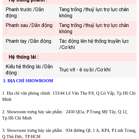
Phanh trước /Dẫn
Tang trống /thuỷ lực trợ lực chân
động :
không
Phanh sau /Dẫn động
Tang trống /thuỷ lực trợ lực chân
:
không
Phanh tay /Dẫn động
Tác động lên hệ thống truyền lực
:
/Cơ khí
Hệ thống lái :
Kiểu hệ thống lái /Dẫn
Trục vít - ê cu bi /Cơ khí
động :
I. ĐỊA CHỈ SHOWROOM
1. Địa chỉ văn phòng chính: 133/44 Lê Văn Thọ P.8, Q.Gò Vấp, Tp.Hồ Chí
Minh
2. Showroom trưng bày sản phẩm : 2450 Ql1a, P.Trung Mỹ Tây, Q.12,
Tp.Hồ Chí Minh
3. Showroom trưng bày sản phẩm :
934 đường QL 1 A, KP4, P.Linh Trung,
Q.Thủ Đức, TP.HCM