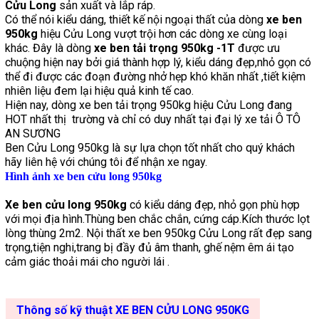
Cửu Long
sản xuất và lắp ráp.
Có thể nói kiểu dáng, thiết kế nội ngoại thất của dòng
xe ben
950kg
hiệu Cửu Long vượt trội hơn các dòng xe cùng loại
khác. Đây là dòng
xe ben tải trọng 950kg -1T
được ưu
chuộng hiện nay bởi giá thành hợp lý, kiểu dáng đẹp,nhỏ gọn có
thể đi được các đoạn đường nhở hẹp khó khăn nhất ,tiết kiệm
nhiên liệu đem lại hiệu quả kinh tế cao.
Hiện nay, dòng xe ben tải trọng 950kg hiệu Cửu Long đang
HOT nhất thị trường và chỉ có duy nhất tại đại lý xe tải Ô TÔ
AN SƯƠNG
Ben Cửu Long 950kg là sự lựa chọn tốt nhất cho quý khách
hãy liên hệ với chúng tôi để nhận xe ngay.
Hình ảnh xe ben cửu long 950kg
Xe ben cửu long 950kg
có kiểu dáng đẹp, nhỏ gọn phù hợp
với mọi địa hình.Thùng ben chắc chắn, cứng cáp.Kích thước lọt
lòng thùng 2m2. Nội thất xe ben 950kg Cửu Long rất đẹp sang
trọng,tiện nghi,trang bị đầy đủ âm thanh, ghế nệm êm ái tạo
cảm giác thoải mái cho người lái .
Thông số kỹ thuật XE BEN CỬU LONG 950KG