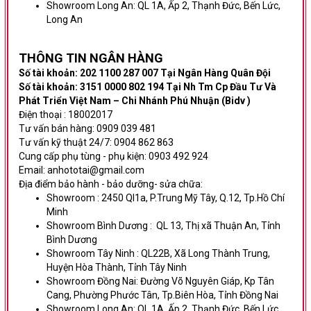
Showroom Long An:
QL 1A, Ấp 2, Thạnh Đức, Bến Lức,
Long An
THÔNG TIN NG
ÂN HÀNG
Số tài khoản: 202 1100 287 007 Tại Ngân Hàng Quân Đội
Số tài khoản: 3151 0000 802 194 Tại Nh Tm Cp Đầu Tư Và
Phát Triển Việt Nam – Chi Nhánh Phú Nhuận (Bidv )
Điện thoại : 18002017
Tư vấn bán hàng: 0909 039 481
Tư vấn kỹ thuật 24/7: 0904 862 863
Cung cấp phụ tùng - phụ kiện: 0903 492 924
Email: anhototai@gmail.com
Địa điểm bảo hành - bảo dưỡng- sửa chữa:
Showroom :
2450 Ql1a, P.Trung Mỹ Tây, Q.12, Tp.Hồ Chí
Minh
Showroom Bình Dương
:
QL 13, Thị xã Thuận An, Tỉnh
Bình Dương
Showroom Tây Ninh :
QL22B, Xã Long Thành Trung,
Huyện Hòa Thành, Tỉnh Tây Ninh
Showroom Đồng Nai:
Đường Võ Nguyên Giáp,
Kp Tân
Cang, Phường Phước Tân, Tp.Biên Hòa, Tỉnh Đồng Nai
Showroom Long An:
QL 1A, Ấp 2, Thạnh Đức, Bến Lức,