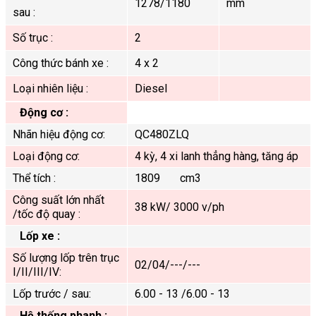
1278/1180
mm
sau :
Số trục :
2
Công thức bánh xe :
4 x 2
Loại nhiên liệu :
Diesel
Động cơ :
Nhãn hiệu động cơ:
QC480ZLQ
Loại động cơ:
4 kỳ, 4 xi lanh thẳng hàng, tăng áp
Thể tích :
1809 cm3
Công suất lớn nhất
38 kW/ 3000 v/ph
/tốc độ quay :
Lốp xe :
Số lượng lốp trên trục
02/04/---/---
I/II/III/IV:
Lốp trước / sau:
6.00 - 13 /6.00 - 13
Hệ thống phanh :