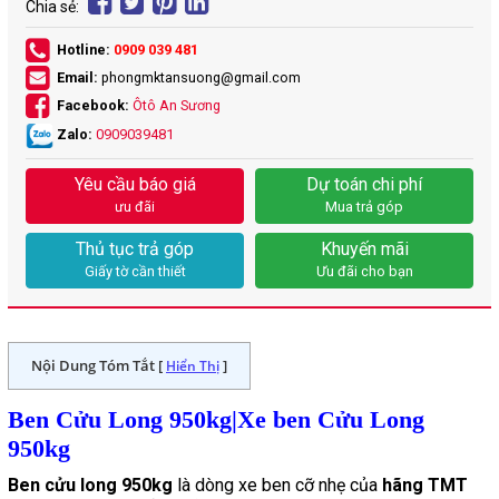
Chia sẻ:
Hotline:
0909 039 481
Email:
phongmktansuong@gmail.com
Facebook:
Ôtô An Sương
Zalo:
0909039481
Yêu cầu báo giá
Dự toán chi phí
ưu đãi
Mua trả góp
Thủ tục trả góp
Khuyến mãi
Giấy tờ cần thiết
Ưu đãi cho bạn
Nội Dung Tóm Tắt [
]
Hiển Thị
Ben Cửu Long 950kg|Xe ben Cửu Long
950kg
Ben cửu long 950kg
là dòng xe ben cỡ nhẹ của
hãng TMT