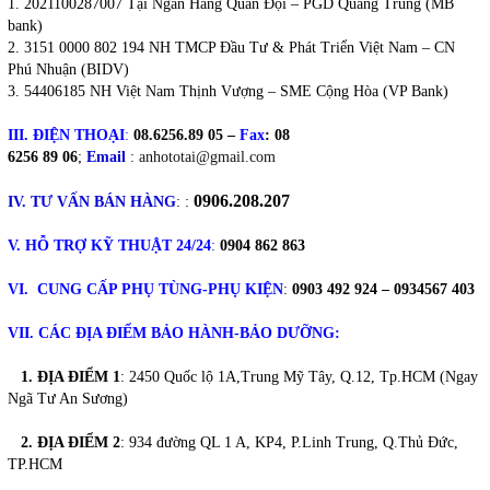
2021100287007 Tại Ngân Hàng Quân Đội – PGD Quang Trung (MB
bank)
3151 0000 802 194 NH TMCP Đầu Tư & Phát Triển Việt Nam – CN
Phú Nhuận (BIDV)
54406185 NH Việt Nam Thịnh Vượng – SME Cộng Hòa (VP Bank)
III. ĐIỆN THOẠI
:
08.6256.89 05 –
Fax
: 08
6256 89 06
;
Email
:
anhototai@gmail.com
0906.208.207
IV. TƯ VẤN BÁN HÀNG
:
:
V. HỖ TRỢ KỸ THUẬT 24/24
:
0904 862 863
VI. CUNG CẤP PHỤ TÙNG-PHỤ KIỆN
:
0903 492 924 – 0934567 403
VII. CÁC ĐỊA ĐIỂM BẢO HÀNH-BẢO DƯỠNG:
1. ĐỊA ĐIỂM 1
: 2450 Quốc lộ 1A,Trung Mỹ Tây, Q.12, Tp.HCM (Ngay
Ngã Tư An Sương)
2. ĐỊA ĐIỂM 2
:
934 đường QL 1 A, KP4, P.Linh Trung, Q.Thủ Đức,
TP.HCM