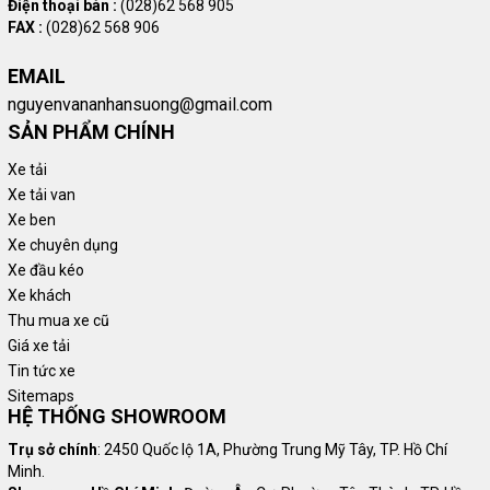
Điện thoại bàn :
(028)62 568 905
FAX :
(028)62 568 906
EMAIL
nguyenvananhansuong@gmail.com
SẢN PHẨM CHÍNH
Xe tải
Xe tải van
Xe ben
Xe chuyên dụng
Xe đầu kéo
Xe khách
Thu mua xe cũ
Giá xe tải
Tin tức xe
Sitemaps
HỆ THỐNG SHOWROOM
Trụ sở chính
: 2450 Quốc lộ 1A, Phường Trung Mỹ Tây, TP. Hồ Chí
Minh.