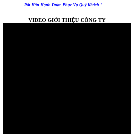
Rất Hân Hạnh Được Phục Vụ Quý Khách !
VIDEO GIỚI THIỆU CÔNG TY