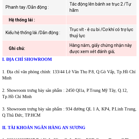
Tác động lên bánh xe trục 2 /Tự
Phanh tay /Dẫn động :
hãm
Hệ thống lái :
Trục vít - ê cu bi /Cơ khí có trợ lực
Kiểu hệ thống lái /Dẫn động :
thuỷ lực
Hàng năm, giấy chứng nhận này
Ghi chú:
được xem xét đánh giá;
I. ĐỊA CHỈ SHOWROOM
1. Địa chỉ văn phòng chính: 133/44 Lê Văn Thọ P.8, Q.Gò Vấp, Tp.Hồ Chí
Minh
2. Showroom trưng bày sản phẩm : 2450 Ql1a, P.Trung Mỹ Tây, Q.12,
Tp.Hồ Chí Minh
3. Showroom trưng bày sản phẩm :
934 đường QL 1 A, KP4, P.Linh Trung,
Q.Thủ Đức, TP.HCM
II. TÀI KHOẢN NGÂN HÀNG AN SƯƠNG