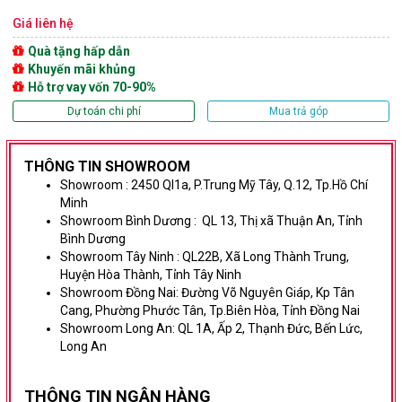
Giá liên hệ
Quà tặng hấp dẫn
Khuyến mãi khủng
Hỗ trợ vay vốn 70-90%
Dự toán chi phí
Mua trả góp
THÔNG TIN SHOWROOM
Showroom :
2450 Ql1a, P.Trung Mỹ Tây, Q.12, Tp.Hồ Chí
Minh
Showroom Bình Dương
:
QL 13, Thị xã Thuận An, Tỉnh
Bình Dương
Showroom Tây Ninh :
QL22B, Xã Long Thành Trung,
Huyện Hòa Thành, Tỉnh Tây Ninh
Showroom Đồng Nai:
Đường Võ Nguyên Giáp,
Kp Tân
Cang, Phường Phước Tân, Tp.Biên Hòa, Tỉnh Đồng Nai
Showroom Long An:
QL 1A, Ấp 2, Thạnh Đức, Bến Lức,
Long An
THÔNG TIN NG
ÂN HÀNG