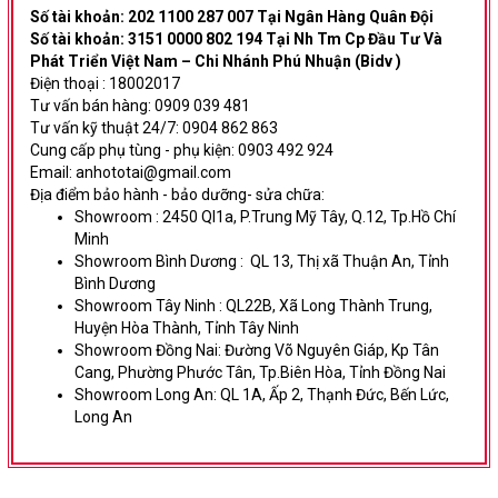
Số tài khoản: 202 1100 287 007 Tại Ngân Hàng Quân Đội
Số tài khoản: 3151 0000 802 194 Tại Nh Tm Cp Đầu Tư Và
Phát Triển Việt Nam – Chi Nhánh Phú Nhuận (Bidv )
Điện thoại : 18002017
Tư vấn bán hàng: 0909 039 481
Tư vấn kỹ thuật 24/7: 0904 862 863
Cung cấp phụ tùng - phụ kiện: 0903 492 924
Email: anhototai@gmail.com
Địa điểm bảo hành - bảo dưỡng- sửa chữa:
Showroom :
2450 Ql1a, P.Trung Mỹ Tây, Q.12, Tp.Hồ Chí
Minh
Showroom Bình Dương
:
QL 13, Thị xã Thuận An, Tỉnh
Bình Dương
Showroom Tây Ninh :
QL22B, Xã Long Thành Trung,
Huyện Hòa Thành, Tỉnh Tây Ninh
Showroom Đồng Nai:
Đường Võ Nguyên Giáp,
Kp Tân
Cang, Phường Phước Tân, Tp.Biên Hòa, Tỉnh Đồng Nai
Showroom Long An:
QL 1A, Ấp 2, Thạnh Đức, Bến Lức,
Long An