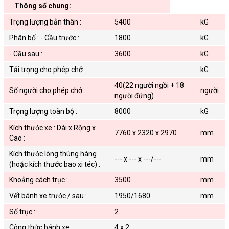
Thông số chung:
Trọng lượng bản thân :
5400
kG
Phân bố : - Cầu trước :
1800
kG
- Cầu sau :
3600
kG
Tải trọng cho phép chở :
kG
40(22 người ngồi + 18
Số người cho phép chở :
người
người đứng)
Trọng lượng toàn bộ :
8000
kG
Kích thước xe : Dài x Rộng x
7760 x 2320 x 2970
mm
Cao :
Kích thước lòng thùng hàng
--- x --- x ---/---
mm
(hoặc kích thước bao xi téc) :
Khoảng cách trục :
3500
mm
Vết bánh xe trước / sau :
1950/1680
mm
Số trục :
2
Công thức bánh xe :
4 x 2