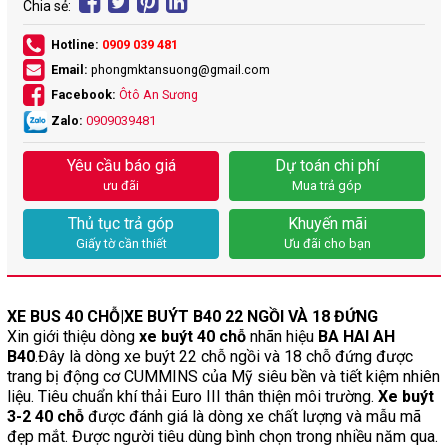
Chia sẻ:
Hotline:
0909 039 481
Email:
phongmktansuong@gmail.com
Facebook:
Ôtô An Sương
Zalo:
0909039481
Yêu cầu báo giá
Dự toán chi phí
ưu đãi
Mua trả góp
Thủ tục trả góp
Khuyến mãi
Giấy tờ cần thiết
Ưu đãi cho bạn
XE BUS 40 CHỖ|XE BUÝT B40 22 NGỒI VÀ 18 ĐỨNG
Xin giới thiệu dòng
xe buýt 40 chỗ
nhãn hiệu
BA HAI AH
B40
.Đây là dòng xe buýt 22 chỗ ngồi và 18 chỗ đứng được
trang bị động cơ CUMMINS của Mỹ siêu bền và tiết kiệm nhiên
liệu. Tiêu chuẩn khí thải Euro III thân thiện môi trường.
Xe buýt
3-2 40 chỗ
được đánh giá là dòng xe chất lượng và mẫu mã
đẹp mắt. Được người tiêu dùng bình chọn trong nhiều năm qua.