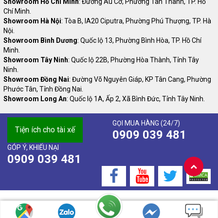
Showroom Hồ Chí Minh
: Đường Âu Cơ, Phường Tân Thành, TP. Hồ
Chí Minh.
Showroom Hà Nội
: Tòa B, IA20 Ciputra, Phường Phú Thượng, TP. Hà
Nội.
Showroom Bình Dương
: Quốc lộ 13, Phường Bình Hòa, TP. Hồ Chí
Minh.
Showroom Tây Ninh
: Quốc lộ 22B, Phường Hòa Thành, Tỉnh Tây
Ninh.
Showroom Đồng Nai
: Đường Võ Nguyên Giáp, KP Tân Cang, Phường
Phước Tân, Tỉnh Đồng Nai.
Showroom Long An
: Quốc lộ 1A, Ấp 2, Xã Bình Đức, Tỉnh Tây Ninh.
GỌI MUA HÀNG (24/7)
Tiện ích cho tài xế
0909 039 481
GÓP Ý, KHIẾU NẠI
0909 039 481
Bản quyền thuộc Công ty Cổ phần Thương mại và Dịch vụ An