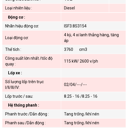
Loại nhiên liệu :
Diesel
Động cơ :
Nhãn hiệu động cơ:
ISF3.8S3154
4 kỳ, 4 xi lanh thẳng hàng, tăng
Loại động cơ:
áp
Thể tích :
3760 cm3
Công suất lớn nhất /tốc độ
115 kW/ 2600 v/ph
quay :
Lốp xe :
Số lượng lốp trên trục
02/04/---/---
I/II/III/IV:
Lốp trước / sau:
8.25 - 16 /8.25 - 16
Hệ thống phanh :
Phanh trước /Dẫn động :
Tang trống /khí nén
Phanh sau /Dẫn động :
Tang trống /khí nén