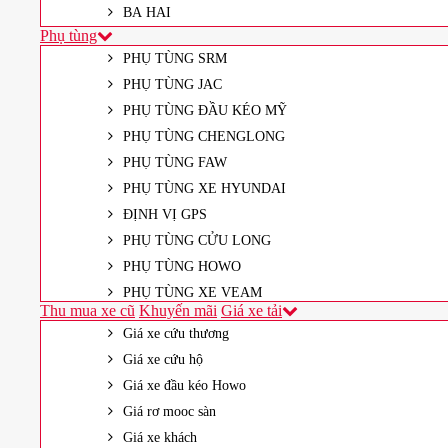
BA HAI
Phụ tùng
PHỤ TÙNG SRM
PHỤ TÙNG JAC
PHỤ TÙNG ĐẦU KÉO MỸ
PHỤ TÙNG CHENGLONG
PHỤ TÙNG FAW
PHỤ TÙNG XE HYUNDAI
ĐỊNH VỊ GPS
PHỤ TÙNG CỬU LONG
PHỤ TÙNG HOWO
PHỤ TÙNG XE VEAM
Thu mua xe cũ
Khuyến mãi
Giá xe tải
Giá xe cứu thương
Giá xe cứu hộ
Giá xe đầu kéo Howo
Giá rơ mooc sàn
Giá xe khách