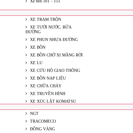
Xe ben 10T - 15T
XE TRẠM TRỘN
XE TƯỚI NƯỚC, RỬA
ĐƯỜNG
XE PHUN NHỰA ĐƯỜNG
XE BỒN
XE BỒN CHỞ XI MĂNG RỜI
XE LU
XE CỨU HỘ GIAO THÔNG
XE BỒN NẠP LIỆU
XE CHỮA CHÁY
XE TRUYỀN HÌNH
XE XÚC LẬT KOMATSU
NGT
TRACOMECO
ĐỒNG VÀNG