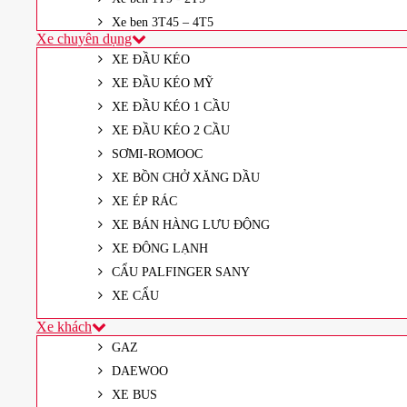
Xe ben 3T45 – 4T5
Xe chuyên dụng
XE ĐẦU KÉO
XE ĐẦU KÉO MỸ
XE ĐẦU KÉO 1 CẦU
XE ĐẦU KÉO 2 CẦU
SƠMI-ROMOOC
XE BỒN CHỞ XĂNG DẦU
XE ÉP RÁC
XE BÁN HÀNG LƯU ĐỘNG
XE ĐÔNG LẠNH
CẨU PALFINGER SANY
XE CẨU
Xe khách
GAZ
DAEWOO
XE BUS