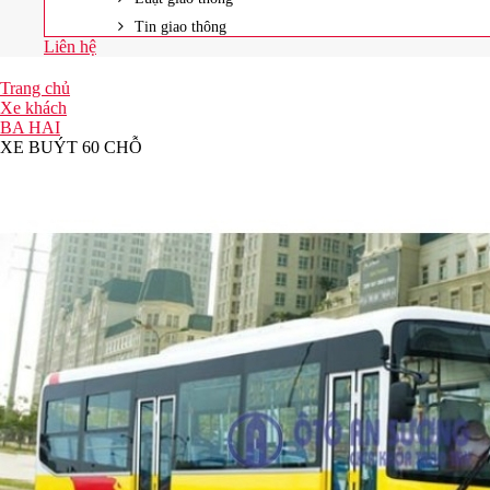
Tin giao thông
Liên hệ
Trang chủ
Xe khách
BA HAI
XE BUÝT 60 CHỖ