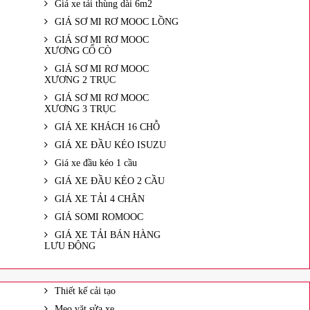
Giá xe tải thùng dài 6m2
GIÁ SƠ MI RƠ MOOC LỒNG
GIÁ SƠ MI RƠ MOOC
XƯƠNG CỔ CÒ
GIÁ SƠ MI RƠ MOOC
XƯƠNG 2 TRỤC
GIÁ SƠ MI RƠ MOOC
XƯƠNG 3 TRỤC
GIÁ XE KHÁCH 16 CHỖ
GIÁ XE ĐẦU KÉO ISUZU
Giá xe đầu kéo 1 cầu
GIÁ XE ĐẦU KÉO 2 CẦU
GIÁ XE TẢI 4 CHÂN
GIÁ SOMI ROMOOC
GIÁ XE TẢI BÁN HÀNG
LƯU ĐỘNG
Thiết kế cải tạo
Mẹo vặt sửa xe