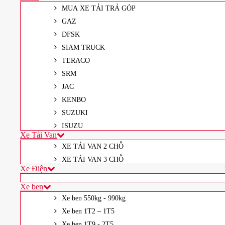
MUA XE TẢI TRẢ GÓP
GAZ
DFSK
SIAM TRUCK
TERACO
SRM
JAC
KENBO
SUZUKI
ISUZU
Xe Tải Van
XE TẢI VAN 2 CHỖ
XE TẢI VAN 3 CHỖ
Xe Điện
Xe ben
Xe ben 550kg - 990kg
Xe ben 1T2 – 1T5
Xe ben 1T9 - 2T5