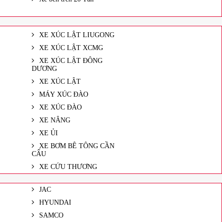
XE XÚC LẬT LIUGONG
XE XÚC LẬT XCMG
XE XÚC LẬT ĐÔNG
DƯƠNG
XE XÚC LẬT
MÁY XÚC ĐÀO
XE XÚC ĐÀO
XE NÂNG
XE ỦI
XE BƠM BÊ TÔNG CẦN
CẨU
XE CỨU THƯƠNG
JAC
HYUNDAI
SAMCO