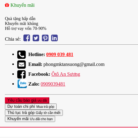
Khuyến mãi
Quà tặng hấp dẫn
Khuyến mãi khủng
Hỗ trợ vay vốn 70-90%
Chia sẻ:
Hotline:
0909 039 481
Email:
phongmktansuong@gmail.com
Facebook:
Ôtô An Sương
Zalo:
0909039481
Yêu cầu báo giá
ưu đãi
Dự toán chi phí
Mua trả góp
Thủ tục trả góp
Giấy tờ cần thiết
Khuyến mãi
Ưu đãi cho bạn