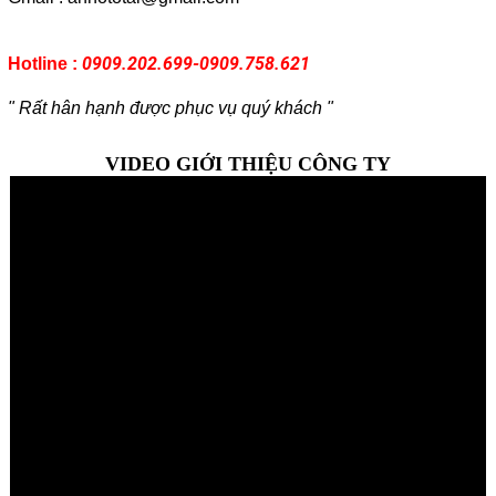
0909.202.699­-
0909.758.621
Hotline :
" Rất hân hạnh được phục vụ quý khách "
VIDEO GIỚI THIỆU CÔNG TY