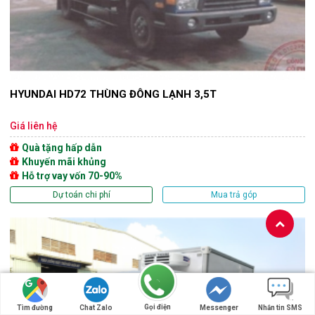
HYUNDAI HD72 THÙNG ĐÔNG LẠNH 3,5T
Giá liên hệ
Quà tặng hấp dẫn
Khuyến mãi khủng
Hỗ trợ vay vốn 70-90%
Dự toán chi phí
Mua trả góp
Gọi điện
Tìm đường
Chat Zalo
Messenger
Nhắn tin SMS