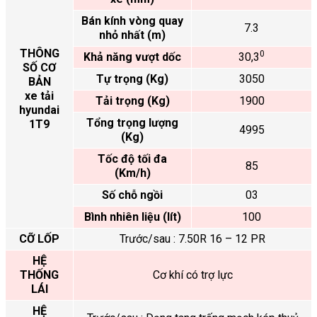
Bán kính vòng quay
7.3
nhỏ nhất (m)
THÔNG
0
Khả năng vượt dốc
30,3
SỐ CƠ
Tự trọng (Kg)
3050
BẢN
xe tải
Tải trọng (Kg)
1900
hyundai
Tổng trọng lượng
1T9
4995
(Kg)
Tốc độ tối đa
85
(Km/h)
Số chỗ ngồi
03
Bình nhiên liệu (lít)
100
CỠ LỐP
Trước/sau : 7.50R 16 – 12 PR
HỆ
THỐNG
Cơ khí có trợ lực
LÁI
HỆ