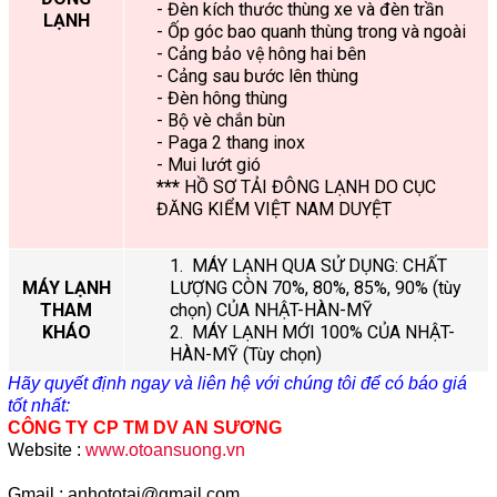
- Đèn kích thước thùng xe và đèn trần
LẠNH
- Ốp góc bao quanh thùng trong và ngoài
- Cảng bảo vệ hông hai bên
- Cảng sau bước lên thùng
- Đèn hông thùng
- Bộ vè chắn bùn
- Paga 2 thang inox
- Mui lướt gió
***
HỒ SƠ TẢI ĐÔNG LẠNH DO CỤC
ĐĂNG KIỂM VIỆT NAM DUYỆT
1. MÁY LẠNH QUA SỬ DỤNG: CHẤT
MÁY LẠNH
LƯỢNG CÒN 70%, 80%, 85%, 90% (tùy
THAM
chọn) CỦA NHẬT-HÀN-MỸ
KHÁO
2. MÁY LẠNH MỚI 100% CỦA NHẬT-
HÀN-MỸ (Tùy chọn)
Hãy quyết định ngay và liên hệ với chúng tôi để có báo giá
tốt nhất:
CÔNG TY CP TM DV AN SƯƠNG
Website :
www.otoansuong.vn
Gmail : anhototai@gmail.com