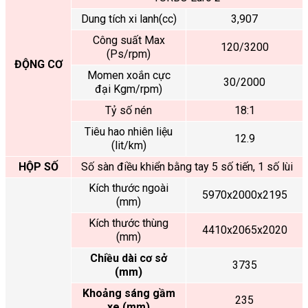
Dung tích xi lanh(cc)
3,907
Công suất Max
120/3200
(Ps/rpm)
ĐỘNG CƠ
Momen xoắn cực
30/2000
đại Kgm/rpm)
Tỷ số nén
18:1
Tiêu hao nhiên liệu
12.9
(lit/km)
HỘP SỐ
Số sàn điều khiển bằng tay 5 số tiến, 1 số lùi
Kích thước ngoài
5970x2000x2195
(mm)
Kích thước thùng
4410x2065x2020
(mm)
Chiều dài cơ sở
3735
(mm)
Khoảng sáng gầm
235
xe (mm)