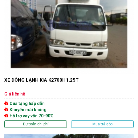
XE ĐÔNG LẠNH KIA K2700II 1.25T
Giá liên hệ
Quà tặng hấp dẫn
Khuyến mãi khủng
Hỗ trợ vay vốn 70-90%
Dự toán chi phí
Mua trả góp