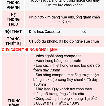
Trước/sau : Dạng tang trống mạch kép thuỷ
THỐNG
lực, trợ lực chân không.
PHANH
HỆ
Nhíp hợp kim dạng nửa elip, ống giảm chấn
THỐNG
thuỷ lực.
TREO
NỘI THẤT
Điều hoà/Cassette
có
TRANG
01 Lốp dự phòng, 01 bộ đồ nghề sửa chữa.
THIẾT BỊ
QUY CÁCH THÙNG ĐÔNG LẠNH
- Vách ngoài bằng composite
- Vách trong bằng composite
- Lớp cách nhiệt hông và nóc lớp giữa đỗ
foam dày 70mm
- Sàn bằng composite chống trượt hoặc
bằng inox dập sóng (tùy chọn) - độ dày
100mm
- Máy lạnh: Qúy khách tùy chọn theo
thông số tương ứng và nhu cầu
0
- Công suất lạnh trong khoảng: Tại 0
C:
THÙNG
0
3.800W & tại -18
C: 2.400W
ĐÔNG