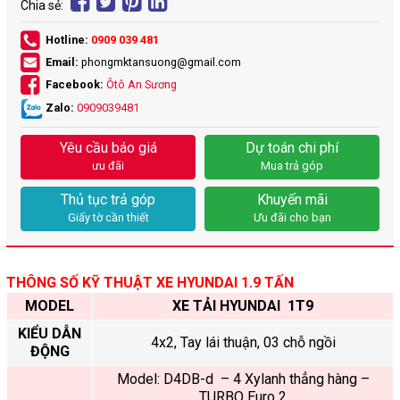
Chia sẻ:
Hotline:
0909 039 481
Email:
phongmktansuong@gmail.com
Facebook:
Ôtô An Sương
Zalo:
0909039481
Yêu cầu báo giá
Dự toán chi phí
ưu đãi
Mua trả góp
Thủ tục trả góp
Khuyến mãi
Giấy tờ cần thiết
Ưu đãi cho bạn
THÔNG SỐ KỸ THUẬT XE HYUNDAI 1.9 TẤN
MODEL
XE TẢI HYUNDAI
1T9
KIỂU DẪN
4x2, Tay lái thuận, 03 chỗ ngồi
ĐỘNG
Model: D4DB-d – 4 Xylanh thẳng hàng –
TURBO Euro 2