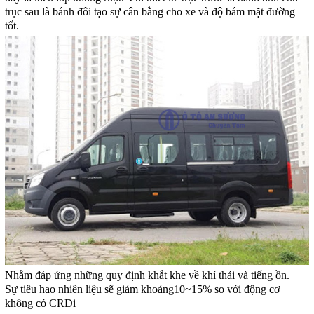
trục sau là bánh đôi tạo sự cân bằng cho xe và độ bám mặt đường
tốt.
Nhằm đáp ứng những quy định khắt khe về khí thải và tiếng ồn.
Sự tiêu hao nhiên liệu sẽ giảm khoảng10~15% so với động cơ
không có CRDi