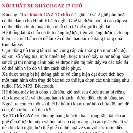
NỘI THẤT XE KHÁCH GAZ 17 CHỖ
Khoang lái
xe khách GAZ 17 chỗ
có 1 ghế tài và 2 ghế phụ hoặc
có thể dành cho Hành Khách ngồi. Ghế lái được bọc nỉ cao cấp và
có thể điều chỉnh thuận tiện nhất cho tư thế người ngồi lái.
Hệ thống lái 4 chấu có tính năng trợ lực, trên vô lăng được tích hợp
thêm các nút bấm còi để tài xế có thể thao tác dễ dàng trong quá
trình lái xe.
Cụm đồng hồ trung tâm là nơi cung cấp các thông tin như : tốc độ,
số km, số vòng tua, mức nhiên liệu hoặc khi có xảy ra hư hỏng hoặc
sự cố gì thì những cảnh báo sẽ được hiển thị trên đây và các bác tài
có thể nhìn vào đó và tìm cách khắc phục.
Xe được trang bị hệ thống giải trí vô cùng hiện đại được tích hợp
một màn hình cảm ứng để bác tài có thể lựa chọn các tính năng như
radio, FM, MP3, Bluetooth,..
Hệ thống máy lạnh công suất lớn, gió mát sâu được trang bị riêng
cho khoang lái và khoang hành khách, được điều chỉnh bằng tay.
Ngoài ra còn có một số thiết bị hỗ trợ khác như hộp chứa đồ, nơi để
cốc, đèn trần,…rất tiện lợi.
Xe 17 chỗ GAZ
có khoang hàng khách khá là rộng rãi, tất cả các
ghế đều được lót nệm và bọc nỉ cao cấp mang lại cảm giác êm ái và
dễ chịu khi ngồi, hơn thế ghế có thể ngã về sau với các mức điều