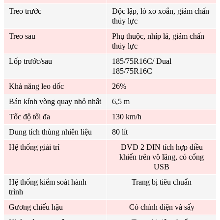
Treo trước
Độc lập, lò xo xoắn, giảm chấn
thủy lực
Treo sau
Phụ thuộc, nhíp lá, giảm chấn
thủy lực
Lốp trước/sau
185/75R16C/ Dual
185/75R16C
Khả năng leo dốc
26%
Bán kính vòng quay nhỏ nhất
6,5 m
Tốc độ tối đa
130 km/h
Dung tích thùng nhiên liệu
80 lít
Hệ thống giải trí
DVD 2 DIN tích hợp diều
khiển trên vô lăng, có cổng
USB
Hệ thống kiểm soát hành
Trang bị tiêu chuẩn
trình
Gương chiếu hậu
Có chỉnh điện và sấy