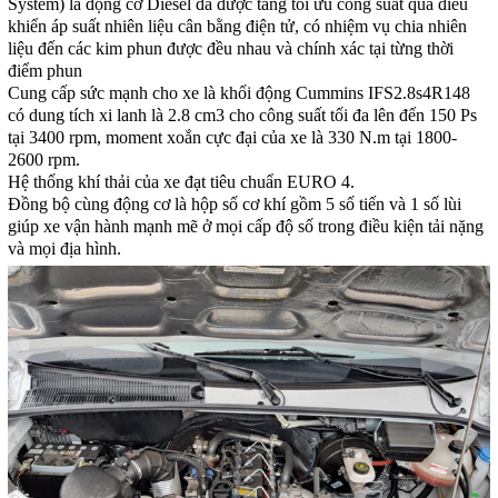
System) là động cơ Diesel đã được tăng tối ưu công suất qua điều
khiển áp suất nhiên liệu cân bằng điện tử, có nhiệm vụ chia nhiên
liệu đến các kim phun được đều nhau và chính xác tại từng thời
điểm phun
Cung cấp sức mạnh cho xe là khối động Cummins IFS2.8s4R148
có dung tích xi lanh là 2.8 cm3 cho công suất tối đa lên đến 150 Ps
tại 3400 rpm, moment xoắn cực đại của xe là 330 N.m tại 1800-
2600 rpm.
Hệ thống khí thải của xe đạt tiêu chuẩn EURO 4.
Đồng bộ cùng động cơ là hộp số cơ khí gồm 5 số tiến và 1 số lùi
giúp xe vận hành mạnh mẽ ở mọi cấp độ số trong điều kiện tải nặng
và mọi địa hình.