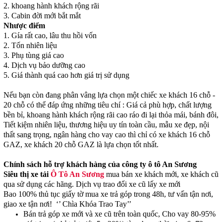
2. khoang hành khách rộng rãi
3. Cabin đời mới bắt mắt
Nhược điểm
1. Gía rất cao, lâu thu hồi vốn
2. Tốn nhiên liệu
3. Phụ tùng giá cao
4. Dịch vụ bảo dưỡng cao
5. Giá thành quá cao hơn giá trị sử dụng
Nếu bạn còn đang phân vâng lựa chọn một chiếc xe khách 16 chỗ -
20 chỗ có thể đáp ứng những tiêu chí : Giá cả phù hợp, chất lượng
bền bỉ, khoang hành khách rộng rãi cao ráo đi lại thỏa mái, bánh đôi,
Tiết kiệm nhiên liệu, thương hiệu uy tín toàn cầu, mẫu xe đẹp, nội
thất sang trọng, ngân hàng cho vay cao thì chỉ có xe khách 16 chỗ
GAZ, xe khách 20 chỗ GAZ là lựa chọn tốt nhất.
Chính sách hỗ trợ khách hàng của công ty ô tô An Sương
Siêu thị xe tải
Ô Tô An Sương
mua bán xe khách mới, xe khách cũ
qua sử dụng các hãng. Dịch vụ trao đổi xe cũ lấy xe mới
Bao 100% thủ tục giấy tờ mua xe trả góp trong 48h, tư vấn tận nơi,
giao xe tận nơi! ‘’ Chìa Khóa Trao Tay’’
Bán trả góp xe mới và xe cũ trên toàn quốc, Cho vay 80-95%