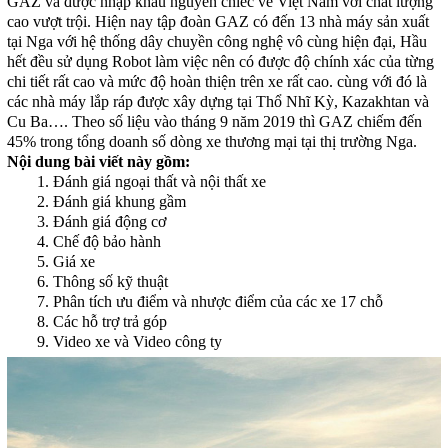
GAZ và được nhập khẩu nguyên chiếc về Việt Nam với chất lượng
cao vượt trội. Hiện nay tập đoàn GAZ có đến 13 nhà máy sản xuất
tại Nga với hệ thống dây chuyền công nghệ vô cùng hiện đại, Hầu
hết đều sử dụng Robot làm việc nên có được độ chính xác của từng
chi tiết rất cao và mức độ hoàn thiện trên xe rất cao. cùng với đó là
các nhà máy lắp ráp được xây dựng tại Thổ Nhĩ Kỳ, Kazakhtan và
Cu Ba…. Theo số liệu vào tháng 9 năm 2019 thì GAZ chiếm đến
45% trong tổng doanh số dòng xe thương mại tại thị trường Nga.
Nội dung bài viết này gồm:
1. Đánh giá ngoại thất và nội thất xe
2. Đánh giá khung gầm
3. Đánh giá động cơ
4. Chế độ bảo hành
5. Giá xe
6. Thông số kỹ thuật
7. Phân tích ưu điểm và nhược điểm của các xe 17 chỗ
8. Các hỗ trợ trả góp
9. Video xe và Video công ty