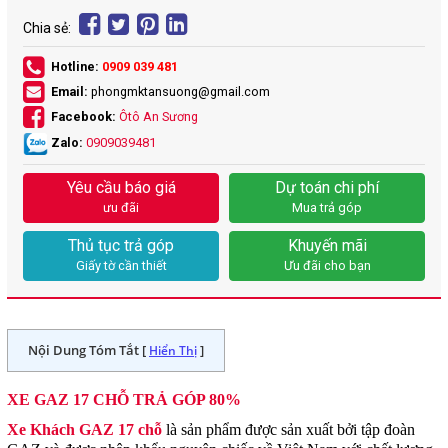
Chia sẻ:
Hotline:
0909 039 481
Email:
phongmktansuong@gmail.com
Facebook:
Ôtô An Sương
Zalo:
0909039481
Yêu cầu báo giá
Dự toán chi phí
ưu đãi
Mua trả góp
Thủ tục trả góp
Khuyến mãi
Giấy tờ cần thiết
Ưu đãi cho bạn
Nội Dung Tóm Tắt [
]
Hiển Thị
XE GAZ 17 CHỖ TRẢ GÓP 80%
Xe Khách GAZ 17 chỗ
là sản phẩm được sản xuất bởi tập đoàn