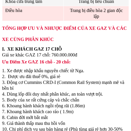
Khóa cửa trung tâm
Trang bị tiêu chuẩn
Điều hòa
Trang bị điều hòa 2 gian độc
lập
TỔNG HỢP ƯU VÀ NHƯỢC ĐIỂM CỦA XE GAZ VÀ CÁC
XE CÙNG PHÂN KHÚC
I.
XE KHÁCH GAZ 17 CHỖ
Giá xe khác GAZ 17 chỗ: 760.000.000đ
Ưu Điểm Xe GAZ 16 chỗ - 20 chỗ:
1. Xe được nhập khẩu nguyên chiếc từ Nga.
2. Được ưu đãi thuế 0%, giá rẻ
3. Động cơ Cummins CRD-I (Common Rail System) mạnh mẽ và
bền bỉ
4. Dùng lốp đôi duy nhất phân khúc, an toàn vượt trội.
5. Body của xe rất cứng cáp và chắc chắn
6. Khoang hành khách ngồi rộng rãi (1.86m)
7. Khoang hành khách cao ráo ( 1.9m)
8. Cabin đời mới bắt mắt
9. Giá thành thấp mau thu hồi vốn
10. Chi phí dịch vụ sau bán hàng rẻ (Phù tùng giá rẻ hơn 30-50%