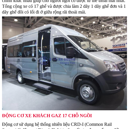
chỉnh khác nhau giúp cho người ngồi có được tư thế thoải mái nhất.
Tổng cộng xe có 17 ghế và được chia làm 2 dãy 1 dãy ghế đơn và 1
dãy ghế đôi có lối đi ở giữa rộng rãi thoải mái.
ĐỘNG CƠ XE KHÁCH GAZ 17 CHỖ NGỒI
Động cơ sử dụng hệ thống nhiên liệu CRD-I (Common Rail