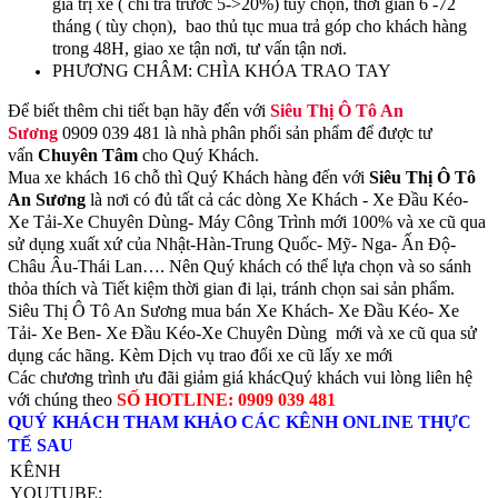
giá trị xe ( chỉ trả trước 5->20%) tùy chọn, thời gian 6 -72
tháng ( tùy chọn), bao thủ tục mua trả góp cho khách hàng
trong 48H, giao xe tận nơi, tư vấn tận nơi.
PHƯƠNG CHÂM: CHÌA KHÓA TRAO TAY
Để biết thêm chi tiết bạn hãy đến với
Siêu Thị Ô Tô An
Sương
0909 039 481 là nhà phân phối sản phẩm để được tư
vấn
Chuyên Tâm
cho Quý Khách.
Mua xe khách 16 chỗ thì Quý Khách hàng đến với
Siêu Thị Ô Tô
An Sương
là nơi có đủ tất cả các dòng Xe Khách - Xe Đầu Kéo-
Xe Tải-Xe Chuyên Dùng- Máy Công Trình mới 100% và xe cũ qua
sử dụng xuất xứ của Nhật-Hàn-Trung Quốc- Mỹ- Nga- Ấn Độ-
Châu Âu-Thái Lan…. Nên Quý khách có thể lựa chọn và so sánh
thỏa thích và Tiết kiệm thời gian đi lại, tránh chọn sai sản phẩm.
Siêu Thị Ô Tô An Sương mua bán Xe Khách- Xe Đầu Kéo- Xe
Tải- Xe Ben- Xe Đầu Kéo-Xe Chuyên Dùng mới và xe cũ qua sử
dụng các hãng. Kèm Dịch vụ trao đổi xe cũ lấy xe mới
Các chương trình ưu đãi giảm giá khácQuý khách vui lòng liên hệ
với chúng theo
SỐ HOTLINE: 0909 039 481
QUÝ KHÁCH THAM KHẢO CÁC KÊNH ONLINE THỰC
TẾ SAU
KÊNH
YOUTUBE: