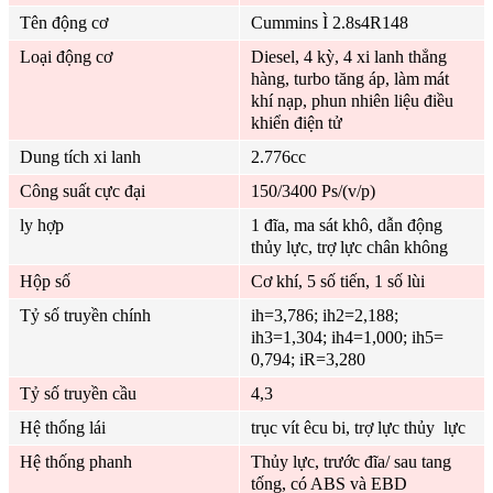
Tên động cơ
Cummins Ì 2.8s4R148
Loại động cơ
Diesel, 4 kỳ, 4 xi lanh thẳng
hàng, turbo tăng áp, làm mát
khí nạp, phun nhiên liệu điều
khiển điện tử
Dung tích xi lanh
2.776cc
Công suất cực đại
150/3400 Ps/(v/p)
ly hợp
1 đĩa, ma sát khô, dẫn động
thủy lực, trợ lực chân không
Hộp số
Cơ khí, 5 số tiến, 1 số lùi
Tỷ số truyền chính
ih=3,786; ih2=2,188;
ih3=1,304; ih4=1,000; ih5=
0,794; iR=3,280
Tỷ số truyền cầu
4,3
Hệ thống lái
trục vít êcu bi, trợ lực thủy lực
Hệ thống phanh
Thủy lực, trước đĩa/ sau tang
tống, có ABS và EBD