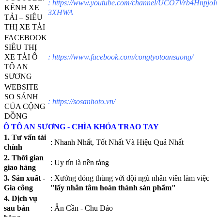
:
https://www.youtube.com/channel/UCO7Vrb4HnpjoI
KÊNH XE
3XHWA
TẢI – SIÊU
THỊ XE TẢI
FACEBOOK
SIÊU THỊ
XE TẢI Ô
:
https://www.facebook.com/congtyotoansuong/
TÔ AN
SƯƠNG
WEBSITE
SO SÁNH
:
https://sosanhoto.vn/
CỦA CỘNG
ĐỒNG
Ô TÔ AN SƯƠNG - CHÌA KHÓA TRAO TAY
1. Tư vấn tài
: Nhanh Nhất, Tốt Nhất Và Hiệu Quả Nhất
chính
2. Thời gian
: Uy tín là nền tảng
giao hàng
3. Sản xuất -
: Xưởng đóng thùng với đội ngũ nhân viên làm việc
Gia công
"lấy nhân tâm hoàn thành sản phẩm"
4. Dịch vụ
sau bán
: Ân Cần - Chu Đáo