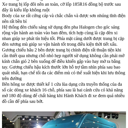
Xe trang bị lốp đôi nên an toàn, cỡ lốp 185R16 đồng bộ trước sau
đây là kiểu lốp không ruột
Body của xe rất cứng cáp và chắc chắn và được sơn nhúng tĩnh điện
nên rất bền bỉ
Hệ thống đèn chiếu sáng sử dụng đèn pha Halogen cho góc sáng
rộng vận hành an toàn vào ban đêm, tích hợp cùng là cặp đèn xi
nhan giúp xe phát tín hiệu tốt. Phía mặt cảng dưới được trang bị cặp
đèn sương mù giúp xe vận hành tốt trong điều kiện thời tiết xấu.
Gương chiếu hâu 2 bên được trang bị chỉnh điện rất thuận tiện khi
cần thiết qua nhưng chỗ nhỏ hẹp người sử dụng không cần phải mở
kính chắn gió 2 bên xuống để điều khiển gập vào hay mở ra bằng
tay. Gương chiếu hậu kích thước lớn hỗ trợ tầm nhìn phía sau bao
quát nhất, hạn chế tối đa các điểm mù có thể xuất hiện khi lưu thông
trên đường
Bên hông xe được thiết kế 1 cửa lùa dạng cửa truyền thống của đa
số các dòng xe khách 16 chỗ, phía sau là hai cánh cửa có khả năng
mở 180 độ dùng để chất hàng khi Hành Khách đi xe đem quá nhiều
đồ cần để phía sau bớt.