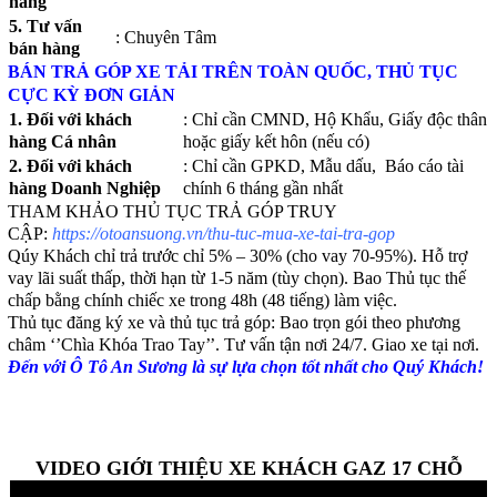
hàng
5. Tư vấn
: Chuyên Tâm
bán hàng
BÁN TRẢ GÓP XE TẢI TRÊN TOÀN QUỐC, THỦ TỤC
CỰC KỲ ĐƠN GIẢN
1. Đối với khách
: Chỉ cần CMND, Hộ Khẩu, Giấy độc thân
hàng Cá nhân
hoặc giấy kết hôn (nếu có)
2. Đối với khách
: Chỉ cần GPKD, Mẫu dấu, Báo cáo tài
hàng Doanh Nghiệp
chính 6 tháng gần nhất
THAM KHẢO THỦ TỤC TRẢ GÓP TRUY
CẬP:
https://otoansuong.vn/thu-tuc-mua-xe-tai-tra-gop
Qúy Khách chỉ trả trước chỉ 5% – 30% (cho vay 70-95%). Hỗ trợ
vay lãi suất thấp, thời hạn từ 1-5 năm (tùy chọn). Bao Thủ tục thế
chấp bằng chính chiếc xe trong 48h (48 tiếng) làm việc.
Thủ tục đăng ký xe và thủ tục trả góp: Bao trọn gói theo phương
châm ‘’Chìa Khóa Trao Tay’’. Tư vấn tận nơi 24/7. Giao xe tại nơi.
Đến với Ô Tô An Sương là sự lựa chọn tốt nhất cho Quý Khách!
VIDEO GIỚI THIỆU XE KHÁCH GAZ 17 CHỖ