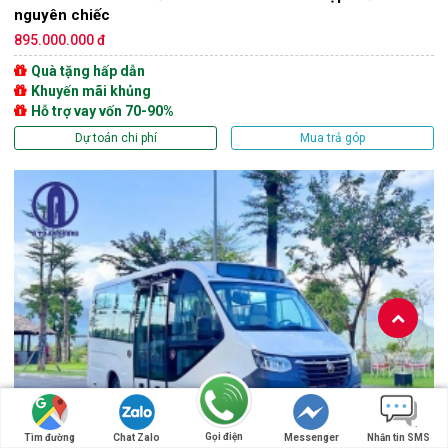
nguyên chiếc
895.000.000 đ
Quà tặng hấp dẫn
Khuyến mãi khủng
Hỗ trợ vay vốn 70-90%
Dự toán chi phí
Mua trả góp
Gọi điện
Tìm đường
Chat Zalo
Messenger
Nhắn tin SMS