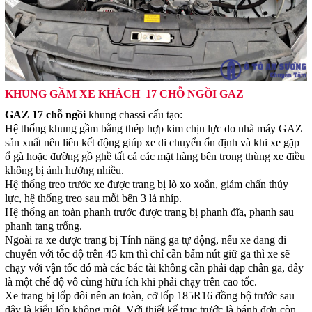
KHUNG GẦM XE KHÁCH 17 CHỖ NGỒI GAZ
GAZ 17 chỗ ngồi
khung chassi cấu tạo:
Hệ thống khung gầm bằng thép hợp kim chịu lực do nhà máy GAZ
sản xuất nên liên kết động giúp xe di chuyển ổn định và khi xe gặp
ổ gà hoặc đường gồ ghề tất cả các mặt hàng bên trong thùng xe điều
không bị ảnh hưởng nhiều.
Hệ thống treo trước xe được trang bị lò xo xoắn, giảm chấn thủy
lực, hệ thống treo sau mỗi bên 3 lá nhíp.
Hệ thống an toàn phanh trước được trang bị phanh đĩa, phanh sau
phanh tang trống.
Ngoài ra xe được trang bị Tính năng ga tự động, nếu xe đang di
chuyển với tốc độ trên 45 km thì chỉ cần bấm nút giữ ga thì xe sẽ
chạy với vận tốc đó mà các bác tài không cần phải đạp chân ga, đây
là một chế độ vô cùng hữu ích khi phải chạy trên cao tốc.
Xe trang bị lốp đôi nên an toàn, cỡ lốp 185R16 đồng bộ trước sau
đây là kiểu lốp không ruột. Với thiết kế trục trước là bánh đơn còn