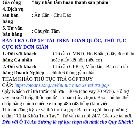
Gia công
"lấy nhân tâm hoàn thành sản phẩm"
4. Dịch vụ
sau bán
: Ân Cần - Chu Đáo
hàng
5. Tư vấn
: Chuyên Tâm
bán hàng
BÁN TRẢ GÓP XE TẢI TRÊN TOÀN QUỐC, THỦ TỤC
CỰC KỲ ĐƠN GIẢN
1. Đối với khách
: Chỉ cần CMND, Hộ Khẩu, Giấy độc thân
hàng Cá nhân
hoặc giấy kết hôn (nếu có)
2. Đối với khách
: Chỉ cần GPKD, Mẫu dấu, Báo cáo tài
hàng Doanh Nghiệp
chính 6 tháng gần nhất
THAM KHẢO THỦ TỤC TRẢ GÓP TRUY
CẬP:
https://otoansuong.vn/thu-tuc-mua-xe-tai-tra-gop
Qúy Khách chỉ trả trước chỉ 5% – 30% (cho vay 70-95%). Hỗ trợ
vay lãi suất thấp, thời hạn từ 1-5 năm (tùy chọn). Bao Thủ tục thế
chấp bằng chính chiếc xe trong 48h (48 tiếng) làm việc.
Thủ tục đăng ký xe và thủ tục trả góp: Bao trọn gói theo phương
châm ‘’Chìa Khóa Trao Tay’’. Tư vấn tận nơi 24/7. Giao xe tại nơi.
Đến với Ô Tô An Sương là sự lựa chọn tốt nhất cho Quý Khách!