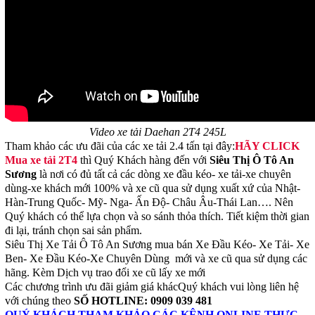
Video xe tải Daehan 2T4 245L
Tham khảo các ưu đãi của các xe tải 2.4 tấn tại đây:
HÃY CLICK
Mua xe tải 2T4
thì Quý Khách hàng đến với
Siêu Thị Ô Tô An
Sương
là nơi có đủ tất cả các dòng xe đầu kéo- xe tải-xe chuyên
dùng-xe khách mới 100% và xe cũ qua sử dụng xuất xứ của Nhật-
Hàn-Trung Quốc- Mỹ- Nga- Ấn Độ- Châu Âu-Thái Lan…. Nên
Quý khách có thể lựa chọn và so sánh thỏa thích. Tiết kiệm thời gian
đi lại, tránh chọn sai sản phẩm.
Siêu Thị Xe Tải Ô Tô An Sương mua bán Xe Đầu Kéo- Xe Tải- Xe
Ben- Xe Đầu Kéo-Xe Chuyên Dùng mới và xe cũ qua sử dụng các
hãng. Kèm Dịch vụ trao đổi xe cũ lấy xe mới
Các chương trình ưu đãi giảm giá khácQuý khách vui lòng liên hệ
với chúng theo
SỐ HOTLINE: 0909 039 481
QUÝ KHÁCH THAM KHẢO CÁC KÊNH ONLINE THỰC