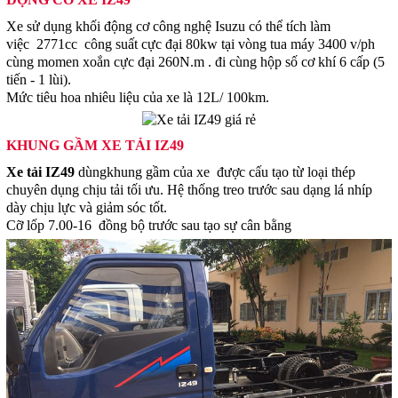
Xe sử dụng khối động cơ công nghệ Isuzu có thể tích làm
việc 2771cc công suất cực đại 80kw tại vòng tua máy 3400 v/ph
cùng momen xoắn cực đại 260N.m . đi cùng hộp số cơ khí 6 cấp (5
tiến - 1 lùi).
Mức tiêu hoa nhiêu liệu của xe là 12L/ 100km.
KHUNG GẦM XE TẢI IZ49
Xe tải IZ49
dùngkhung gầm của xe được cấu tạo từ loại thép
chuyên dụng chịu tải tối ưu. Hệ thống treo trước sau dạng lá nhíp
dày chịu lực và giảm sóc tốt.
Cỡ lốp 7.00-16 đồng bộ trước sau tạo sự cân bằng