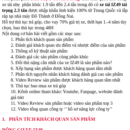
xe tải nhẹ phân khúc 1.9 tấn đến 2.4 tấn trong đó có
xe tải IZ49 tải
trọng 2.3 tấn
được nhập khẩu linh kiện 100% từ Trung Quốc và lắp
ráp tại nhà máy Đô Thành ở Đồng Nai.
Hỗ trợ thủ tục trả góp, cho vay 70% giá trị xe, thời hạn 1.-4 năm tùy
chọn, bao thủ tục trong 48H
Nội dung cơ bản bài viết gồm các mục sau:
1. Phân tích khách quan sản phẩm
2. Đánh giá khách quan ưu điểm và nhược điểm của sản phẩm
3. Thông số kỹ thuật sản phẩm
4. Đánh giá các sản phẩm cùng phân khúc
5. Đối thủ nặng cân nhất của xe IZ49 là sản phẩm nào?
6. Xếp hạng sản phẩm được khách hàng quan tâm nhất
7. Phân tích nguyên nhân khách hàng đánh giá cao sản phẩm
8. Video Review sản phẩm được khách hàng quan tâm nhất
9. Thủ tục bao mua xe trả góp
10. Kênh online tham khảo: Youtube, Fanpage, website đánh
giá tskt
11. Video Review sản phẩm hoặc video sản phẩm top 3
12. Video tổng quan công ty ‘’ hồ sơ năng lực công ty’’
1.
PHÂN TÍCH KHÁCH QUAN SẢN PHẨM
ĐỘNG CƠ XE IZ49