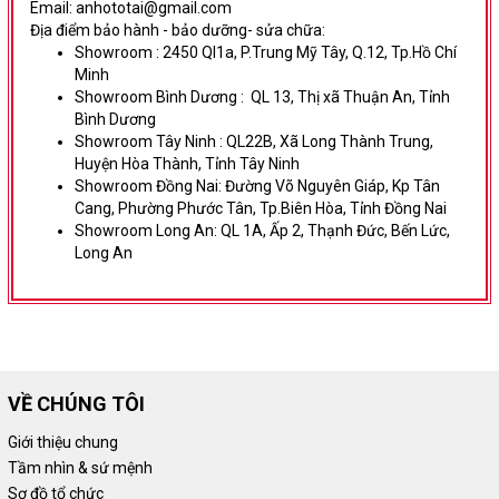
Email: anhototai@gmail.com
Địa điểm bảo hành - bảo dưỡng- sửa chữa:
Showroom :
2450 Ql1a, P.Trung Mỹ Tây, Q.12, Tp.Hồ Chí
Minh
Showroom Bình Dương
:
QL 13, Thị xã Thuận An, Tỉnh
Bình Dương
Showroom Tây Ninh :
QL22B, Xã Long Thành Trung,
Huyện Hòa Thành, Tỉnh Tây Ninh
Showroom Đồng Nai:
Đường Võ Nguyên Giáp,
Kp Tân
Cang, Phường Phước Tân, Tp.Biên Hòa, Tỉnh Đồng Nai
Showroom Long An:
QL 1A, Ấp 2, Thạnh Đức, Bến Lức,
Long An
VỀ CHÚNG TÔI
Giới thiệu chung
Tầm nhìn & sứ mệnh
Sơ đồ tổ chức