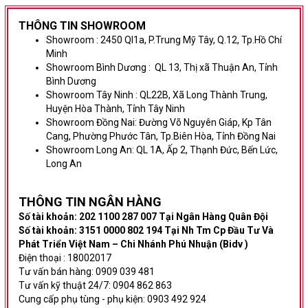
THÔNG TIN SHOWROOM
Showroom :
2450 Ql1a, P.Trung Mỹ Tây, Q.12, Tp.Hồ Chí
Minh
Showroom Bình Dương
:
QL 13, Thị xã Thuận An, Tỉnh
Bình Dương
Showroom Tây Ninh :
QL22B, Xã Long Thành Trung,
Huyện Hòa Thành, Tỉnh Tây Ninh
Showroom Đồng Nai:
Đường Võ Nguyên Giáp,
Kp Tân
Cang, Phường Phước Tân, Tp.Biên Hòa, Tỉnh Đồng Nai
Showroom Long An:
QL 1A, Ấp 2, Thạnh Đức, Bến Lức,
Long An
THÔNG TIN NG
ÂN HÀNG
Số tài khoản: 202 1100 287 007 Tại Ngân Hàng Quân Đội
Số tài khoản: 3151 0000 802 194 Tại Nh Tm Cp Đầu Tư Và
Phát Triển Việt Nam – Chi Nhánh Phú Nhuận (Bidv )
Điện thoại : 18002017
Tư vấn bán hàng: 0909 039 481
Tư vấn kỹ thuật 24/7: 0904 862 863
Cung cấp phụ tùng - phụ kiện: 0903 492 924