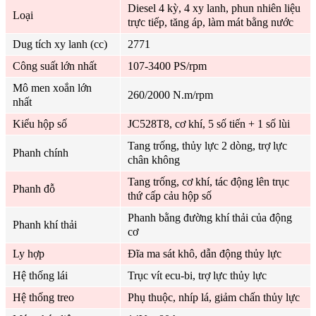
Diesel 4 kỳ, 4 xy lanh, phun nhiên liệu
Loại
trực tiếp, tăng áp, làm mát bằng nước
Dug tích xy lanh (cc)
2771
Công suất lớn nhất
107-3400 PS/rpm
Mô men xoắn lớn
260/2000 N.m/rpm
nhất
Kiểu hộp số
JC528T8, cơ khí, 5 số tiến + 1 số lùi
Tang trống, thủy lực 2 dòng, trợ lực
Phanh chính
chân không
Tang trống, cơ khí, tác động lên trục
Phanh đỗ
thứ cấp cảu hộp số
Phanh bằng đường khí thải của động
Phanh khí thải
cơ
Ly hợp
Đĩa ma sát khô, dẫn động thủy lực
Hệ thống lái
Trục vít ecu-bi, trợ lực thủy lực
Hệ thống treo
Phụ thuộc, nhíp lá, giảm chấn thủy lực