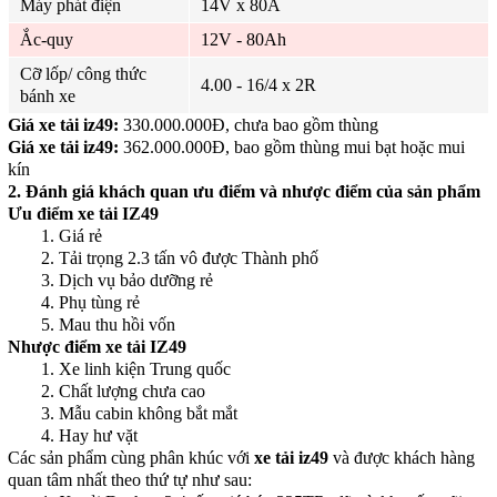
Máy phát điện
14V x 80A
Ắc-quy
12V - 80Ah
Cỡ lốp/ công thức
4.00 - 16/4 x 2R
bánh xe
Giá xe tải iz49:
330.000.000Đ, chưa bao gồm thùng
Giá xe tải iz49:
362.000.000Đ, bao gồm thùng mui bạt hoặc mui
kín
2.
Đánh giá khách quan ưu điểm và nhược điểm của sản phẩm
Ưu điểm
xe tải IZ49
1. Giá rẻ
2. Tải trọng 2.3 tấn vô được Thành phố
3. Dịch vụ bảo dưỡng rẻ
4. Phụ tùng rẻ
5. Mau thu hồi vốn
Nhược điểm
xe tải IZ49
1. Xe linh kiện Trung quốc
2. Chất lượng chưa cao
3. Mẫu cabin không bắt mắt
4. Hay hư vặt
Các sản phẩm cùng phân khúc với
xe tải iz49
và được khách hàng
quan tâm nhất theo thứ tự như sau: