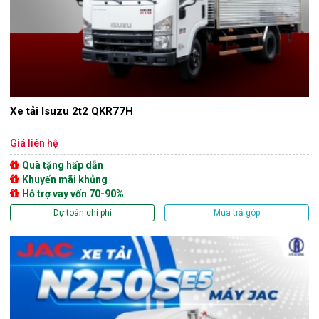
Xe tải Isuzu 2t2 QKR77H
Giá liên hệ
Quà tặng hấp dẫn
Khuyến mãi khủng
Hỗ trợ vay vốn 70-90%
Dự toán chi phí
Mua trả góp