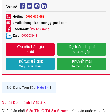
Chia sẻ:
Hotline:
0909 039 481
Email:
phongmktansuong@gmail.com
Facebook:
Ôtô An Sương
Zalo:
0909039481
Yêu cầu báo giá
Dự toán chi phí
ưu đãi
Mua trả góp
Thủ tục trả góp
Khuyến mãi
Giấy tờ cần thiết
Ưu đãi cho bạn
Nội Dung Tóm Tắt [
]
Hiển Thị
Xe tải Đô Thành IZ49 2t3
Nhà phân phối
Siêu Thị
Ô Tô An Sương
trên toàn quốc cho dòng