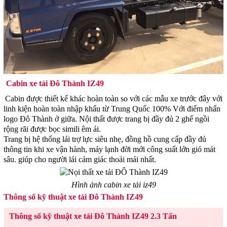
Cabin xe tải Đô Thành IZ49
Cabin được thiết kế khác hoàn toàn so với các mẫu xe trước đây với
linh kiện hoàn toàn nhập khẩu từ Trung Quốc 100% Với điểm nhấn
logo Đô Thành ở giữa. Nội thất được trang bị đầy đủ 2 ghế ngồi
rộng rãi được bọc simili êm ái.
Trang bị hệ thống lái trợ lực siêu nhẹ, đồng hồ cung cấp đầy đủ
thông tin khi xe vận hành, máy lạnh đời mới công suất lớn gió mát
sâu. giúp cho người lái cảm giác thoải mái nhất.
Hình ảnh cabin xe tải iz49
Thông số kỹ thuật xe tải Đô Thành IZ49
Thông số kỹ thuật xe tải Đô Thành IZ49 2.3 Tấn