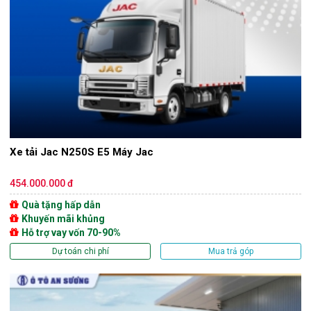
Xe tải Jac N250S E5 Máy Jac
454.000.000 đ
Quà tặng hấp dẫn
Khuyến mãi khủng
Hỗ trợ vay vốn 70-90%
Dự toán chi phí
Mua trả góp