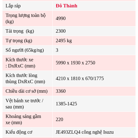
Lắp ráp
Đô Thành
Trọng lượng toàn bộ
4990
(kg)
Tải trọng (kg)
2300
Tự trọng (kg)
2495 kg
Số người (65kg/ng)
3
Kích thước xe
5990 x 1930 x 2750
: DxRxC (mm)
Kích thước lòng
4210 x 1810 x 670/1775
thùng DxRxC (mm)
Chiều dài cơ sở (mm)
3360
Vệt bánh xe trước /
1385-1425
sau (mm)
Khoảng sáng gầm
220
xe (mm)
Kiểu động cơ
JE493ZLQ4 công nghệ Isuzu