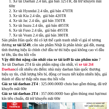
1. Xe tải Daehan 2.4 tấn, giá bán 325TR, đã trừ khuyến mãi
60tr
2. Xe tải Hyundai 2.4 tấn, giá bán 470TR
3. Xe tải Kia 2.4 tấn, giá bán 420TR
4. Xe tải Jac 2.4 tấn, giá bán 350TR
5. Xe tải Isuzu 2.4 tấn, giá bán 485TR
6. Xe tải Fuso 2.4 tấn, giá bán 495TR
7. Xe tải Veam 2.4 tấn, giá bán 380TR
Sản phẩm Hàn quốc thì có lợi thế cạnh tranh nhất vì giá rẻ tương
đương
xe tải IZ49
, còn sản phẩm Nhật là phân khúc giá đắt, mang
tính thương hiệu là chính chứ đầu tư thì hiệu quả không cao vì đầu
tư lớn, lâu thu hồi vốn
Vậy đối thủ nặng cân nhất của
xe tải iz49
là sản phẩm nào
?
Xe tải Daehan 2T4 là sản phẩm nặng cân nhất, vì
xe tải 2t4
Daehan
có rất nhiều ưu điểm: nhà máy daehan hàn quốc thương
hiệu uy tín, chất lượng bền bỉ, động cơ isuzu tiết kiệm nhiên liệu, giá
thành rẻ đầu tư thấp nên mau thu hồi vốn
Giá xe tải daehan 2T4
: 325.000.000Đ chưa bao gồm thùng, đã trừ
khuyến mãi 60tr
Giá xe tải daehan 2T4
: 357.000.000Đ bao gồm thùng mui bạt/mui
kín tiêu chuẩn, đã trừ khuyến mãi 60tr