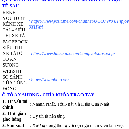
TẾ SAU
KÊNH
YOUTUBE:
:
https://www.youtube.com/channel/UCO7Vrb4HnpjoI
KÊNH XE
3XHWA
TẢI – SIÊU
THỊ XE TẢI
FACEBOOK
SIÊU THỊ
XE TẢI Ô
:
https://www.facebook.com/congtyotoansuong/
TÔ AN
SƯƠNG
WEBSITE
SO SÁNH
:
https://sosanhoto.vn/
CỦA CỘNG
ĐỒNG
Ô TÔ AN SƯƠNG - CHÌA KHÓA TRAO TAY
1. Tư vấn tài
: Nhanh Nhất, Tốt Nhất Và Hiệu Quả Nhất
chính
2. Thời gian
: Uy tín là nền tảng
giao hàng
3. Sản xuất -
: Xưởng đóng thùng với đội ngũ nhân viên làm việc