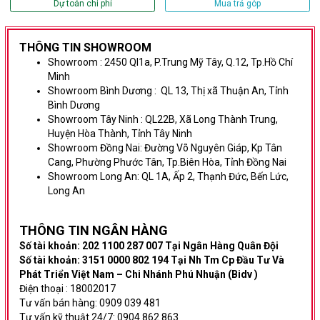
Dự toán chi phí
Mua trả góp
THÔNG TIN SHOWROOM
Showroom :
2450 Ql1a, P.Trung Mỹ Tây, Q.12, Tp.Hồ Chí
Minh
Showroom Bình Dương
:
QL 13, Thị xã Thuận An, Tỉnh
Bình Dương
Showroom Tây Ninh :
QL22B, Xã Long Thành Trung,
Huyện Hòa Thành, Tỉnh Tây Ninh
Showroom Đồng Nai:
Đường Võ Nguyên Giáp,
Kp Tân
Cang, Phường Phước Tân, Tp.Biên Hòa, Tỉnh Đồng Nai
Showroom Long An:
QL 1A, Ấp 2, Thạnh Đức, Bến Lức,
Long An
THÔNG TIN NG
ÂN HÀNG
Số tài khoản: 202 1100 287 007 Tại Ngân Hàng Quân Đội
Số tài khoản: 3151 0000 802 194 Tại Nh Tm Cp Đầu Tư Và
Phát Triển Việt Nam – Chi Nhánh Phú Nhuận (Bidv )
Điện thoại : 18002017
Tư vấn bán hàng: 0909 039 481
Tư vấn kỹ thuật 24/7: 0904 862 863