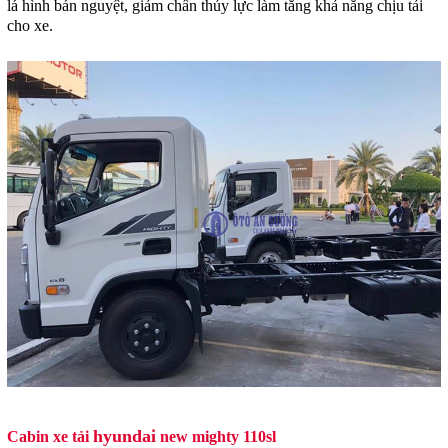
lá hình bán nguyệt, giảm chấn thủy lực làm tăng khả năng chịu tải
cho xe.
hyundai
Cabin xe tải
new mighty 110sl