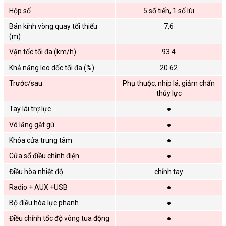
Hộp số
5 số tiến, 1 số lùi
Bán kính vòng quay tối thiểu
7,6
(m)
Vận tốc tối đa (km/h)
93.4
Khả năng leo dốc tối đa (%)
20.62
Trước/sau
Phụ thuộc, nhíp lá, giảm chấn
thủy lực
Tay lái trợ lực
●
Vô lăng gật gù
●
Khóa cửa trung tâm
●
Cửa sổ điều chỉnh điện
●
Điều hòa nhiệt độ
chỉnh tay
Radio + AUX +USB
●
Bộ điều hòa lực phanh
●
Điều chỉnh tốc độ vòng tua động
●