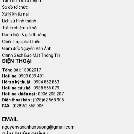
Tầm nhìn & sứ mệnh
Sơ đồ tổ chức
Xử lý khiếu nại
Lịch sử hình thành
Trách nhiệm xã hội
Danh hiệu & giải thưởng
Chiến lược phát triển
Giám đốc Nguyễn Văn Ảnh
Chính Sách Bảo Mật Thông Tin
ĐIỆN THOẠI
Tổng Đài:
18002017
Hotline:
0909 039 481
Hỗ trợ kỹ thuật :
0904 862 863
Hotline cứu hộ :
0988 566 079
Hotline khiếu nại :
0906 208 207
Điện thoại bàn :
(028)62 568 905
FAX :
(028)62 568 906
EMAIL
nguyenvananhansuong@gmail.com