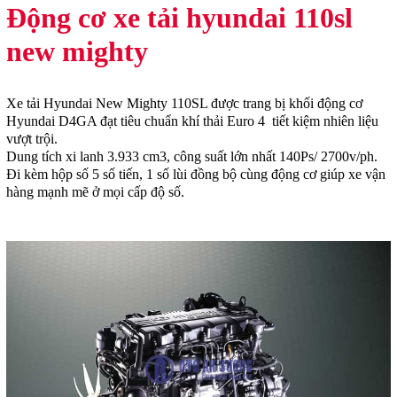
Động cơ xe tải hyundai 110sl
new mighty
Xe tải Hyundai New Mighty 110SL được trang bị k
hối động cơ
Hyundai D4GA đạt tiêu chuẩn khí thải Euro 4 tiết kiệm nhiên liệu
vượt trội.
Dung tích xi lanh 3.933 cm3, công suất lớn nhất 140Ps/ 2700v/ph.
Đi kèm hộp số 5 số tiến, 1 số lùi đồng bộ cùng động cơ giúp xe vận
hàng mạnh mẽ ở mọi cấp độ số.