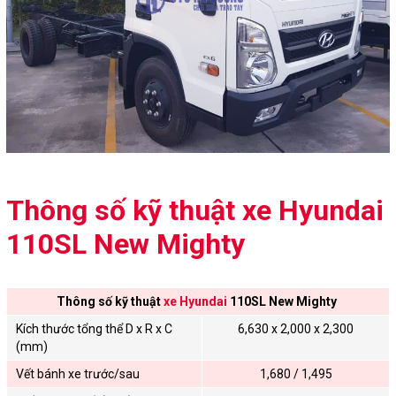
Thông số kỹ thuật xe Hyundai
110SL New Mighty
Thông số kỹ thuật
xe Hyundai
110SL
New Mighty
Kích thước tổng thể D x R x C
6,630 x 2,000 x 2,300
(mm)
Vết bánh xe trước/sau
1,680 / 1,495