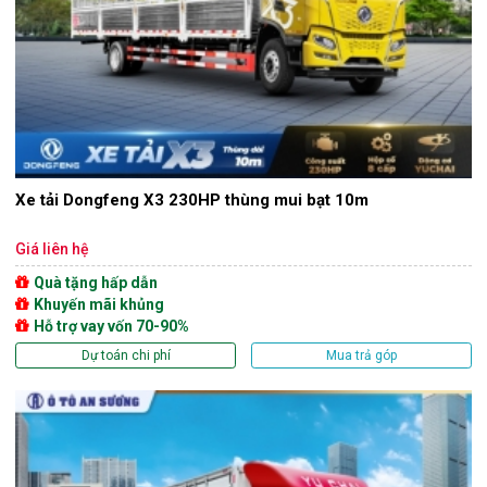
Xe tải Dongfeng X3 230HP thùng mui bạt 10m
Giá liên hệ
Quà tặng hấp dẫn
Khuyến mãi khủng
Hỗ trợ vay vốn 70-90%
Dự toán chi phí
Mua trả góp