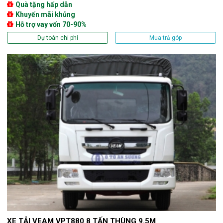
Quà tặng hấp dẫn
Khuyến mãi khủng
Hỗ trợ vay vốn 70-90%
Dự toán chi phí
Mua trả góp
XE TẢI VEAM VPT880 8 TẤN THÙNG 9.5M