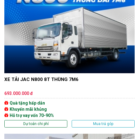
XE TẢI JAC N800 8T THÙNG 7M6
693.000.000 đ
Quà tặng hấp dẫn
Khuyến mãi khủng
Hỗ trợ vay vốn 70-90%
Dự toán chi phí
Mua trả góp