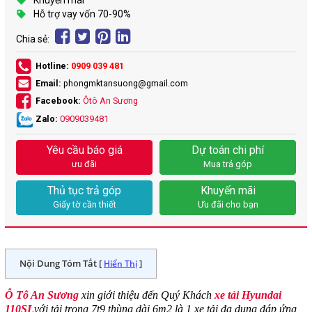
Khuyến mãi
Hỗ trợ vay vốn 70-90%
Chia sẻ:
Hotline:
0909 039 481
Email:
phongmktansuong@gmail.com
Facebook:
Ôtô An Sương
Zalo:
0909039481
Yêu cầu báo giá
Dự toán chi phí
ưu đãi
Mua trả góp
Thủ tục trả góp
Khuyến mãi
Giấy tờ cần thiết
Ưu đãi cho bạn
Nội Dung Tóm Tắt [
]
Hiển Thị
Ô Tô An Sương
xin giới thiệu đến Quý Khách
xe tải Hyundai
110SL
với tải trọng 7t9 thùng dài 6m2 là 1 xe tải đa dụng đáp ứng