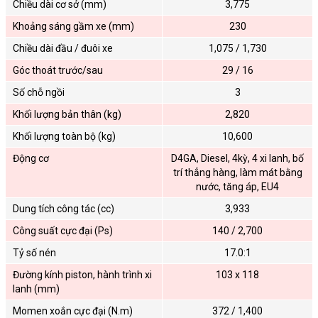
Chiều dài cơ sở (mm)
3,775
Khoảng sáng gầm xe (mm)
230
Chiều dài đầu / đuôi xe
1,075 / 1,730
Góc thoát trước/sau
29 / 16
Số chỗ ngồi
3
Khối lượng bản thân (kg)
2,820
Khối lượng toàn bộ (kg)
10,600
Động cơ
D4GA, Diesel, 4kỳ, 4 xi lanh, bố
trí thẳng hàng, làm mát bằng
nước, tăng áp, EU4
Dung tích công tác (cc)
3,933
Công suất cực đại (Ps)
140 / 2,700
Tỷ số nén
17.0:1
Đường kính piston, hành trình xi
103 x 118
lanh (mm)
Momen xoắn cực đại (N.m)
372 / 1,400