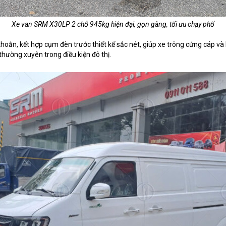
Xe van SRM X30LP 2 chỗ 945kg hiện đại, gọn gàng, tối ưu chạy phố
e khoắn, kết hợp cụm đèn trước thiết kế sắc nét, giúp xe trông cứng cáp v
 thường xuyên trong điều kiện đô thị.