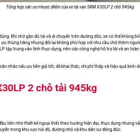
Tổng hợp các ưu nhược điểm của xe tải van SRM X30LP 2 chỗ 945kg
ng: Khi chở gần đủ tải và di chuyển trên đường dốc, xe có thể không b
tối ưu thùng hàng nhưng đổi lại không phù hợp với nhu cầu chở thêm ngườ
LP tập trung vào tính thực dụng, nên các công nghệ hỗ trợ lái và an toà
 nhắc nếu ưu tiên giá tốt, dễ khai thác, chi phí thấp và hiệu quả kinh 
X30LP 2 chỗ tải 945kg
đầu tiên nhờ thiết kế ngoại thất theo hướng hiện đại, thực dụng nhưng 
uyển trong khu vực nội đô, đường nhỏ và khu dân cư đông đúc.