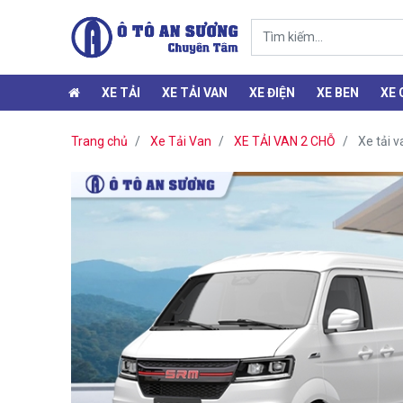
XE TẢI
XE TẢI VAN
XE ĐIỆN
XE BEN
XE
Trang chủ
Xe Tải Van
XE TẢI VAN 2 CHỖ
Xe tải 