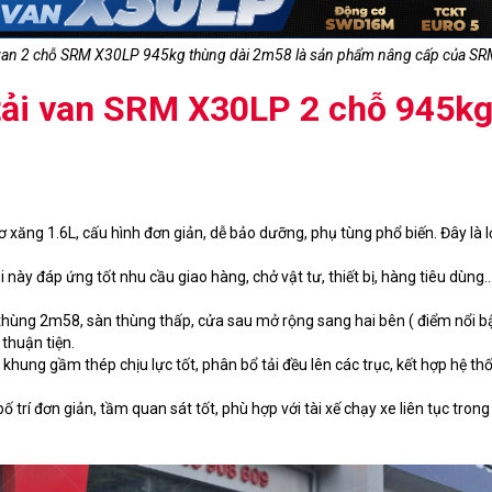
 van 2 chỗ SRM X30LP 945kg thùng dài 2m58 là sản phẩm nâng cấp của S
tải van SRM X30LP 2 chỗ 945k
 xăng 1.6L, cấu hình đơn giản, dễ bảo dưỡng, phụ tùng phổ biến. Đây là lợ
 này đáp ứng tốt nhu cầu giao hàng, chở vật tư, thiết bị, hàng tiêu dùng
 thùng 2m58, sàn thùng thấp, cửa sau mở rộng sang hai bên ( điểm nổi bậ
thuận tiện.
khung gầm thép chịu lực tốt, phân bổ tải đều lên các trục, kết hợp hệ 
ố trí đơn giản, tầm quan sát tốt, phù hợp với tài xế chạy xe liên tục tro