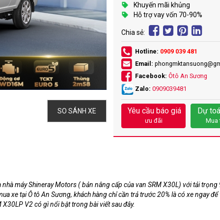
Khuyến mãi khủng
Hỗ trợ vay vốn 70-90%
Chia sẻ:
Hotline:
0909 039 481
Email:
phongmktansuong@gm
Facebook:
Ôtô An Sương
Zalo:
0909039481
Yêu cầu báo giá
Dự toá
SO SÁNH XE
ưu đãi
Mua 
ủa nhà máy Shineray Motors ( bản nâng cấp của van SRM X30L) với tải trọn
i mua xe tại Ô tô An Sương, khách hàng chỉ cần trả trước 20% là có xe ngay để
 X30LP V2 có gì nổi bật trong bài viết sau đây.