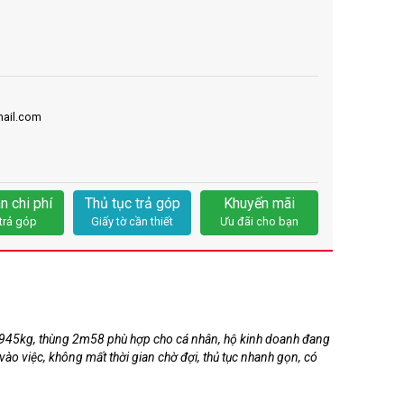
ail.com
n chi phí
Thủ tục trả góp
Khuyến mãi
trả góp
Giấy tờ cần thiết
Ưu đãi cho bạn
g 945kg, thùng 2m58 phù hợp cho cá nhân, hộ kinh doanh đang
 vào việc, không mất thời gian chờ đợi, thủ tục nhanh gọn, có