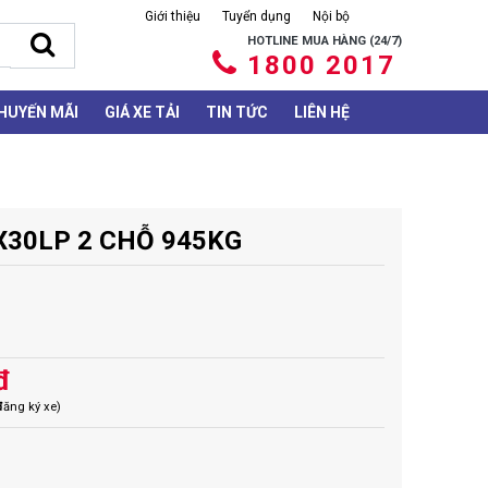
Giới thiệu
Tuyển dụng
Nội bộ
HOTLINE MUA HÀNG (24/7)
1800 2017
HUYẾN MÃI
GIÁ XE TẢI
TIN TỨC
LIÊN HỆ
X30LP 2 CHỖ 945KG
đ
đăng ký xe)