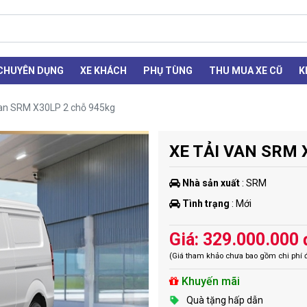
 CHUYÊN DỤNG
XE KHÁCH
PHỤ TÙNG
THU MUA XE CŨ
K
van SRM X30LP 2 chỗ 945kg
XE TẢI VAN SRM 
Nhà sản xuất
: SRM
Tình trạng
: Mới
Giá: 329.000.000 
(Giá tham khảo chưa bao gồm chi phí 
Khuyến mãi
Quà tặng hấp dẫn