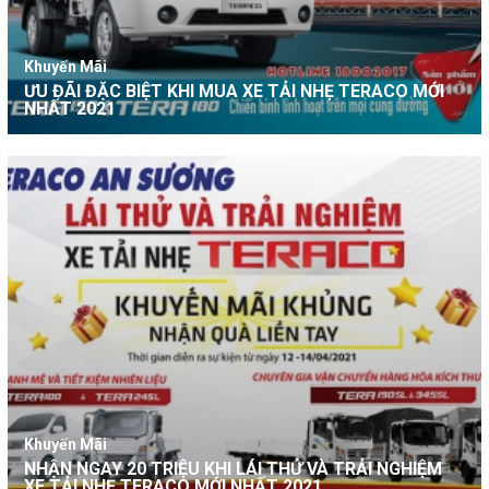
Khuyến Mãi
ƯU ĐÃI ĐẶC BIỆT KHI MUA XE TẢI NHẸ TERACO MỚI
NHẤT 2021
Khuyến Mãi
NHẬN NGAY 20 TRIỆU KHI LÁI THỬ VÀ TRẢI NGHIỆM
XE TẢI NHẸ TERACO MỚI NHẤT 2021