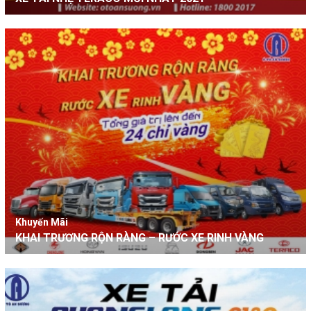
Khuyến Mãi
KHAI TRƯƠNG RỘN RÀNG – RƯỚC XE RINH VÀNG