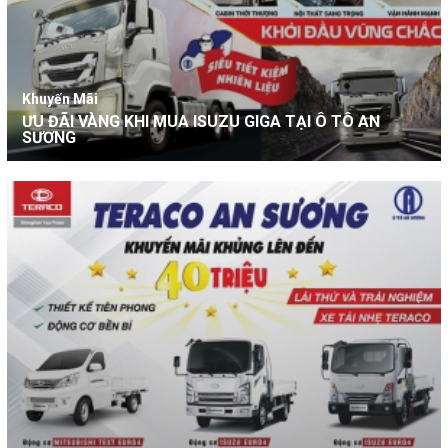
Khuyến Mãi
ƯU ĐÃI VÀNG KHI MUA ISUZU GIGA TẠI Ô TÔ AN
SƯƠNG