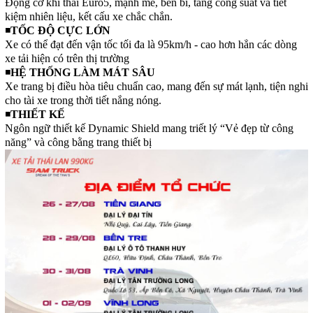
Động cơ khí thải Euro5, mạnh mẽ, bền bỉ, tăng công suất và tiết
kiệm nhiên liệu, kết cấu xe chắc chắn.
◾
TỐC ĐỘ CỰC LỚN
Xe có thể đạt đến vận tốc tối đa là 95km/h - cao hơn hẳn các dòng
xe tải hiện có trên thị trường
◾
HỆ THỐNG LÀM MÁT SÂU
Xe trang bị điều hòa tiêu chuẩn cao, mang đến sự mát lạnh, tiện nghi
cho tài xe trong thời tiết nắng nóng.
◾
THIẾT KẾ
Ngôn ngữ thiết kế Dynamic Shield mang triết lý “Vẻ đẹp từ công
năng” và công bằng trang thiết bị