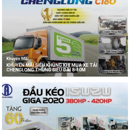
Khuyến Mãi
KHUYẾN MÃI SIÊU KHỦNG KHI MUA XE TẢI
CHENGLONG THÙNG SIÊU DÀI 8-10M