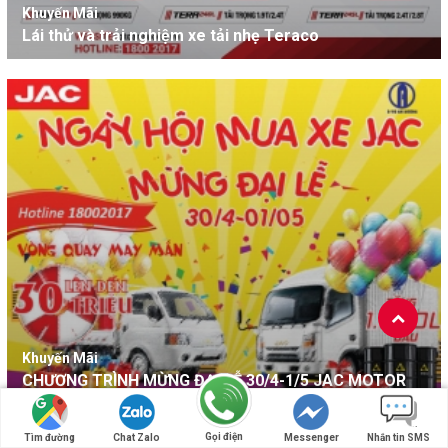
Khuyến Mãi
Lái thử và trải nghiệm xe tải nhẹ Teraco
Khuyến Mãi
CHƯƠNG TRÌNH MỪNG ĐẠI LỄ 30/4-1/5 JAC MOTOR
Gọi điện
Tìm đường
Chat Zalo
Messenger
Nhắn tin SMS