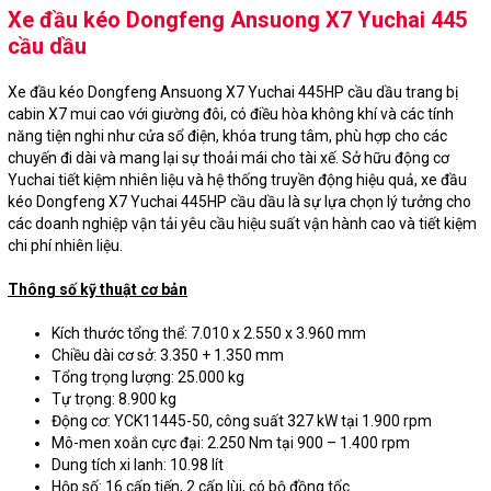
Xe đầu kéo Dongfeng Ansuong X7 Yuchai 445
cầu dầu
Xe đầu kéo Dongfeng Ansuong X7 Yuchai 445HP cầu dầu trang bị
cabin X7 mui cao với giường đôi, có điều hòa không khí và các tính
năng tiện nghi như cửa sổ điện, khóa trung tâm, phù hợp cho các
chuyến đi dài và mang lại sự thoải mái cho tài xế. Sở hữu động cơ
Yuchai tiết kiệm nhiên liệu và hệ thống truyền động hiệu quả, xe đầu
kéo Dongfeng X7 Yuchai 445HP cầu dầu là sự lựa chọn lý tưởng cho
các doanh nghiệp vận tải yêu cầu hiệu suất vận hành cao và tiết kiệm
chi phí nhiên liệu.
Thông số kỹ thuật cơ bản
Kích thước tổng thể: 7.010 x 2.550 x 3.960 mm
Chiều dài cơ sở: 3.350 + 1.350 mm
Tổng trọng lượng: 25.000 kg
Tự trọng: 8.900 kg
Động cơ: YCK11445-50, công suất 327 kW tại 1.900 rpm
Mô-men xoắn cực đại: 2.250 Nm tại 900 – 1.400 rpm
Dung tích xi lanh: 10.98 lít
Hộp số: 16 cấp tiến, 2 cấp lùi, có bộ đồng tốc