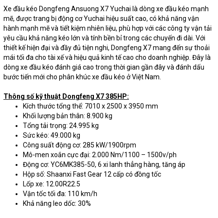
Xe đầu kéo Dongfeng Ansuong X7 Yuchai là dòng xe đầu kéo mạnh
mẽ, được trang bị động cơ Yuchai hiệu suất cao, có khả năng vận
hành mạnh mẽ và tiết kiệm nhiên liệu, phù hợp với các công ty vận tải
yêu cầu khả năng kéo lớn và tính bền bỉ trong các chuyến đi dài. Với
thiết kế hiện đại và đầy đủ tiện nghi, Dongfeng X7 mang đến sự thoải
mái tối đa cho tài xế và hiệu quả kinh tế cao cho doanh nghiệp. Đây là
dòng xe đầu kéo đánh giá cao trong thời gian gần đây và đánh dấu
bước tiến mới cho phân khúc xe đầu kéo ở Việt Nam.
Thông số kỹ thuật Dongfeng X7 385HP:
Kích thước tổng thể: 7010 x 2500 x 3950 mm
Khối lượng bản thân: 8.900 kg
Tổng tải trọng: 24.995 kg
Sức kéo: 49.000 kg
Công suất động cơ: 285 kW/1900rpm
Mô-men xoắn cực đại: 2.000 Nm/1100 – 1500v/ph
Động cơ: YC6MK385-50, 6 xi lanh thẳng hàng, tăng áp
Hộp số: Shaanxi Fast Gear 12 cấp có đồng tốc
Lốp xe: 12.00R22.5
Vận tốc tối đa: 110 km/h
Khả năng leo dốc: 30%