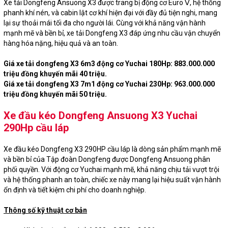
Xe tải Dongfeng Ansuong X3 được trang bị động cơ Euro Ⅴ, hệ thống
phanh khí nén, và cabin lật cơ khí hiện đại với đầy đủ tiện nghi, mang
lại sự thoải mái tối đa cho người lái. Cùng với khả năng vận hành
mạnh mẽ và bền bỉ, xe tải Dongfeng X3 đáp ứng nhu cầu vận chuyển
hàng hóa nặng, hiệu quả và an toàn.
Giá xe tải dongfeng X3 6m3 động cơ Yuchai 180Hp: 883.000.000
triệu đồng khuyến mãi 40 triệu.
Giá xe tải dongfeng X3 7m1 động cơ Yuchai 230Hp: 963.000.000
triệu đồng khuyến mãi 50 triệu.
Xe đầu kéo Dongfeng Ansuong X3 Yuchai
290Hp cầu láp
Xe đầu kéo Dongfeng X3 290HP cầu láp là dòng sản phẩm mạnh mẽ
và bền bỉ của Tập đoàn Dongfeng được Dongfeng Ansuong phân
phối quyền. Với động cơ Yuchai mạnh mẽ, khả năng chịu tải vượt trội
và hệ thống phanh an toàn, chiếc xe này mang lại hiệu suất vận hành
ổn định và tiết kiệm chi phí cho doanh nghiệp.
Thông số kỹ thuật cơ bản