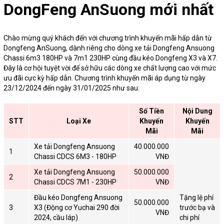
DongFeng AnSuong mới nhất
Chào mừng quý khách đến với chương trình khuyến mãi hấp dẫn từ
Dongfeng AnSuong, dành riêng cho dòng xe tải Dongfeng Ansuong
Chassi 6m3 180HP và 7m1 230HP cùng đầu kéo Dongfeng X3 và X7.
Đây là cơ hội tuyệt vời để sở hữu các dòng xe chất lượng cao với mức
ưu đãi cực kỳ hấp dẫn. Chương trình khuyến mãi áp dụng từ ngày
23/12/2024 đến ngày 31/01/2025 như sau:
Số Tiền
Nội Dung
STT
Loại Xe
Khuyến
Khuyến
Mãi
Mãi
Xe tải Dongfeng Ansuong
40.000.000
1
Chassi CDCS 6M3 - 180HP
VNĐ
Xe tải Dongfeng Ansuong
50.000.000
2
Chassi CDCS 7M1 - 230HP
VNĐ
Đầu kéo Dongfeng Ansuong
Tặng lệ phí
50.000.000
3
X3 (Động cơ Yuchai 290 đời
trước bạ và
VNĐ
2024, cầu láp)
chi phí