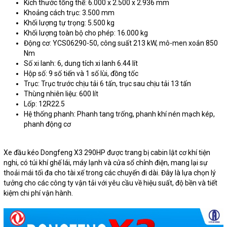
Kích thước tổng thể: 6.000 x 2.500 x 2.936 mm
Khoảng cách trục: 3.500 mm
Khối lượng tự trọng: 5.500 kg
Khối lượng toàn bộ cho phép: 16.000 kg
Động cơ: YCS06290-50, công suất 213 kW, mô-men xoắn 850
Nm
Số xi lanh: 6, dung tích xi lanh 6.44 lít
Hộp số: 9 số tiến và 1 số lùi, đồng tốc
Trục: Trục trước chịu tải 6 tấn, trục sau chịu tải 13 tấn
Thùng nhiên liệu: 600 lít
Lốp: 12R22.5
Hệ thống phanh: Phanh tang trống, phanh khí nén mạch kép,
phanh động cơ
Xe đầu kéo Dongfeng X3 290HP được trang bị cabin lật cơ khí tiện
nghi, có túi khí ghế lái, máy lạnh và cửa sổ chỉnh điện, mang lại sự
thoải mái tối đa cho tài xế trong các chuyến đi dài. Đây là lựa chọn lý
tưởng cho các công ty vận tải với yêu cầu về hiệu suất, độ bền và tiết
kiệm chi phí vận hành.