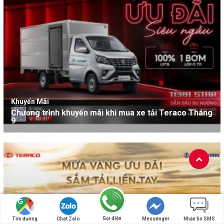
Khuyến Mãi
Chương trình khuyến mãi khi mua xe tải Teraco Tháng
9
Gọi điện
Tìm đường
Chat Zalo
Messenger
Nhắn tin SMS