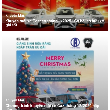
Khuyến Mãi
Khuyến mãi xe Teraco tháng 1/2025 : Cơ hội sở hữu xe
giá tốt
Khuyến Mãi
Chương trình khuyến mãi xe Gaz tháng 12/2024 hấp
dẫn