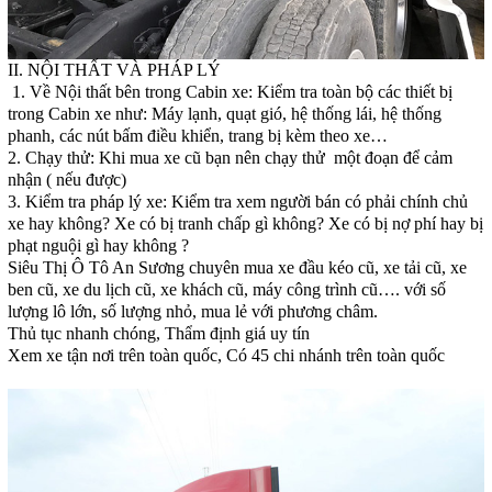
II. NỘI THẤT VÀ PHÁP LÝ
1. Về Nội thất bên trong Cabin xe: Kiểm tra toàn bộ các thiết bị
trong Cabin xe như: Máy lạnh, quạt gió, hệ thống lái, hệ thống
phanh, các nút bấm điều khiển, trang bị kèm theo xe…
2. Chạy thử: Khi mua xe cũ bạn nên chạy thử một đoạn để cảm
nhận ( nếu được)
3. Kiểm tra pháp lý xe: Kiểm tra xem người bán có phải chính chủ
xe hay không? Xe có bị tranh chấp gì không? Xe có bị nợ phí hay bị
phạt nguội gì hay không ?
Siêu Thị Ô Tô An Sương chuyên mua xe đầu kéo cũ, xe tải cũ, xe
ben cũ, xe du lịch cũ, xe khách cũ, máy công trình cũ…. với số
lượng lô lớn, số lượng nhỏ, mua lẻ với phương châm.
Thủ tục nhanh chóng, Thẩm định giá uy tín
Xem xe tận nơi trên toàn quốc, Có 45 chi nhánh trên toàn quốc