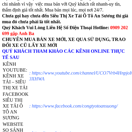
chi nhánh vì vậy việc mua bán với Quý khách rất nhanh-uy tín,
thẩm định giá tốt nhất. Mua bán mọi lúc, mọi nơi 24/7.
Chưa gọi hay chưa đến Siêu Thị Xe Tải Ô Tô An Sương thì giá
mua đó chưa phải là tốt nhất.
Quý Khách Vui Lòng Liên Hệ Số Điện Thoại Hotline:
0909 202
699 gặp Anh Ba
CHUYÊN MUA BÁN XE MỚI, XE QUA SỬ DỤNG, TRAO
ĐỔI XE CŨ LẤY XE MỚI
QUÝ KHÁCH THAM KHẢO CÁC KÊNH ONLINE THỰC
TẾ SAU
KÊNH
YOUTUBE:
:
https://www.youtube.com/channel/UCO7Vrb4HnpjoI
KÊNH XE
3XHWA
TẢI – SIÊU
THỊ XE TẢI
FACEBOOK
SIÊU THỊ
XE TẢI Ô
:
https://www.facebook.com/congtyotoansuong/
TÔ AN
SƯƠNG
WEBSITE
SO SÁNH