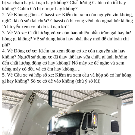
bị va chạm hay tai nạn hay không? Chất lượng Cabin còn tốt hay
không? Cabin Có bị rỉ mục hay không?
2. Về Khung gầm – Chassi xe: Kiểm tra xem còn nguyên zin không,
nghĩa là có sửa lại chưa? Chassi có bị cong vênh do ngoại lực không
‘’chủ yếu xem có bị do tai nạn ko’’.
3. Về Vỏ xe: Chất lượng vỏ xe còn bao nhiêu phần trăm gai hay hư
hỏng gí không? Về sử dụng luôn hay phải thay mới để dự toán chi
phí?
4. Về Động cơ xe: Kiểm tra xem động cơ xe còn nguyên zin hay
không? Người sử dụng xe đã thay thế hay sửa chữa gì ảnh hưởng
đến chất lượng động cơ hay không? Nổ máy xe để nghe và xem
tiếng máy có đều và có êm hay không….
5. Về Cầu xe và hộp số xe: Kiểm tra xem cầu và hộp số có hư hỏng
gì hay không? Số xe có dễ vào không (chú ý số lùi)