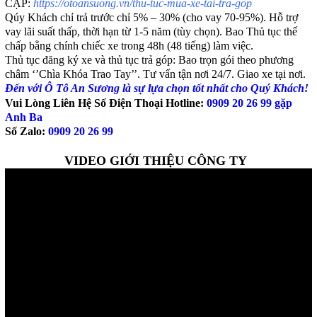
CẬP:
https://otoansuong.vn/thu-tuc-mua-xe-tai-tra-gop
Qúy Khách chỉ trả trước chỉ 5% – 30% (cho vay 70-95%). Hỗ trợ
vay lãi suất thấp, thời hạn từ 1-5 năm (tùy chọn). Bao Thủ tục thế
chấp bằng chính chiếc xe trong 48h (48 tiếng) làm việc.
Thủ tục đăng ký xe và thủ tục trả góp: Bao trọn gói theo phương
châm ‘’Chìa Khóa Trao Tay’’. Tư vấn tận nơi 24/7. Giao xe tại nơi.
Đến với Ô Tô An Sương là sự lựa chọn tốt nhất cho Quý Khách!
Vui Lòng Liên Hệ Số Điện Thoại Hotline:
0909 20 26 99 gặp
Anh Ba
Số Zalo:
0909 20 26 99
VIDEO GIỚI THIỆU CÔNG TY