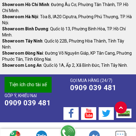
Showroom Hồ Chí Minh
: Đường Âu Cơ, Phường Tân Thành, TP. Hồ
Chí Minh.
Showroom Hà Nội
: Tòa B, IA20 Ciputra, Phường Phú Thượng, TP. Hà
Nội.
Showroom Bình Dương
: Quốc lộ 13, Phường Bình Hòa, TP. Hồ Chí
Minh.
Showroom Tây Ninh
: Quốc lộ 22B, Phường Hòa Thành, Tỉnh Tây
Ninh.
Showroom Đồng Nai
: Đường Võ Nguyên Giáp, KP Tân Cang, Phường
Phước Tân, Tỉnh Đồng Nai.
Showroom Long An
: Quốc lộ 1A, Ấp 2, Xã Bình Đức, Tỉnh Tây Ninh.
GỌI MUA HÀNG (24/7)
Tiện ích cho tài xế
0909 039 481
GÓP Ý, KHIẾU NẠI
0909 039 481
Bản quyền thuộc Công ty Cổ phần Thương mại và Dịch vụ An