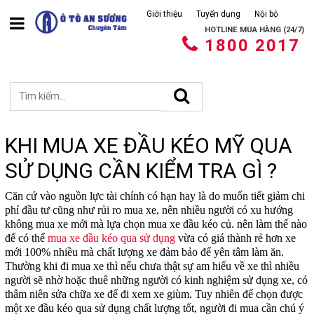
Giới thiệu
Tuyển dụng
Nội bộ
HOTLINE MUA HÀNG (24/7)
1800 2017
KHI MUA XE ĐẦU KÉO MỸ QUA
SỬ DỤNG CẦN KIỂM TRA GÌ ?
Căn cứ vào nguồn lực tài chính có hạn hay là do muốn tiết giảm chi
phí đầu tư cũng như rủi ro mua xe, nên nhiều người có xu hướng
không mua xe mới mà lựa chọn mua xe đầu kéo củ. nên làm thế nào
để có thể
mua xe đầu kéo qua sử dụng
vừa có giá thành rẻ hơn xe
mới 100% nhiều mà chất lượng xe đảm bảo để yên tâm làm ăn.
Thường khi đi mua xe thì nếu chưa thật sự am hiểu về xe thì nhiều
người sẽ nhờ hoặc thuê những người có kinh nghiệm sử dụng xe, có
thâm niên sửa chữa xe để đi xem xe giùm. Tuy nhiên để chọn được
một xe đầu kéo qua sử dụng chất lượng tốt, người đi mua cần chú ý