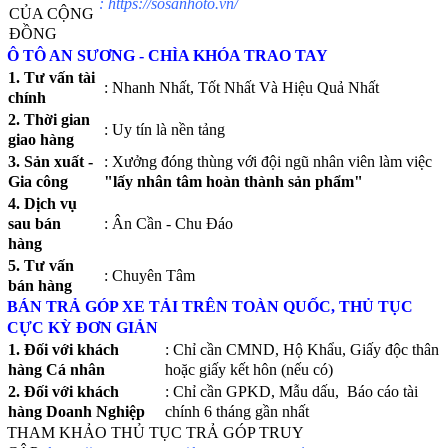
:
https://sosanhoto.vn/
CỦA CỘNG
ĐỒNG
Ô TÔ AN SƯƠNG - CHÌA KHÓA TRAO TAY
1. Tư vấn tài
: Nhanh Nhất, Tốt Nhất Và Hiệu Quả Nhất
chính
2. Thời gian
: Uy tín là nền tảng
giao hàng
3. Sản xuất -
: Xưởng đóng thùng với đội ngũ nhân viên làm việc
Gia công
"lấy nhân tâm hoàn thành sản phẩm"
4. Dịch vụ
sau bán
: Ân Cần - Chu Đáo
hàng
5. Tư vấn
: Chuyên Tâm
bán hàng
BÁN TRẢ GÓP XE TẢI TRÊN TOÀN QUỐC, THỦ TỤC
CỰC KỲ ĐƠN GIẢN
1. Đối với khách
: Chỉ cần CMND, Hộ Khẩu, Giấy độc thân
hàng Cá nhân
hoặc giấy kết hôn (nếu có)
2. Đối với khách
: Chỉ cần GPKD, Mẫu dấu, Báo cáo tài
hàng Doanh Nghiệp
chính 6 tháng gần nhất
THAM KHẢO THỦ TỤC TRẢ GÓP TRUY