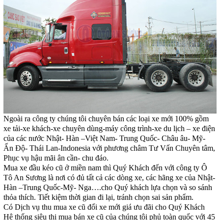
Ngoài ra công ty chúng tôi chuyên bán các loại xe mới 100% gồm
xe tải-xe khách-xe chuyên dùng-máy công trình-xe du lịch – xe điện
của các nước Nhật- Hàn –Việt Nam- Trung Quốc- Châu âu- Mỹ-
Ấn Độ- Thái Lan-Indonesia với phương châm Tư Vấn Chuyên tâm,
Phục vụ hậu mãi ân cần- chu đáo.
Mua xe đầu kéo cũ ở miền nam thì Quý Khách đến với công ty Ô
Tô An Sương là nơi có đủ tất cả các dòng xe, các hãng xe của Nhật-
Hàn –Trung Quốc-Mỹ- Nga….cho Quý khách lựa chọn và so sánh
thỏa thích. Tiết kiệm thời gian đi lại, tránh chọn sai sản phẩm.
Có Dịch vụ thu mua xe cũ đổi xe mới giá ưu đãi cho Quý Khách
Hệ thống siêu thị mua bán xe cũ của chúng tôi phủ toàn quốc với 45