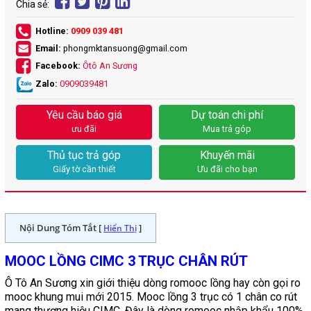
Chia sẻ:
Hotline:
0909 039 481
Email:
phongmktansuong@gmail.com
Facebook:
Ôtô An Sương
Zalo:
0909039481
Yêu cầu báo giá
Dự toán chi phí
ưu đãi
Mua trả góp
Thủ tục trả góp
Khuyến mãi
Giấy tờ cần thiết
Ưu đãi cho bạn
Nội Dung Tóm Tắt [
]
Hiển Thị
MOOC LỒNG CIMC 3 TRỤC CHÂN RÚT
Ô Tô An Sương xin giới thiệu dòng romooc lồng hay còn gọi ro
mooc khung mui mới 2015. Mooc lồng 3 trục có 1 chân co rút
mang thương hiệu CIMC. Đây là dòng romooc nhập khẩu 100%