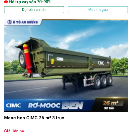
Hỗ trợ vay vốn 70-90%
Dự toán chi phí
Mua trả góp
Mooc ben CIMC 26 m³ 3 trục
Giá liên hệ