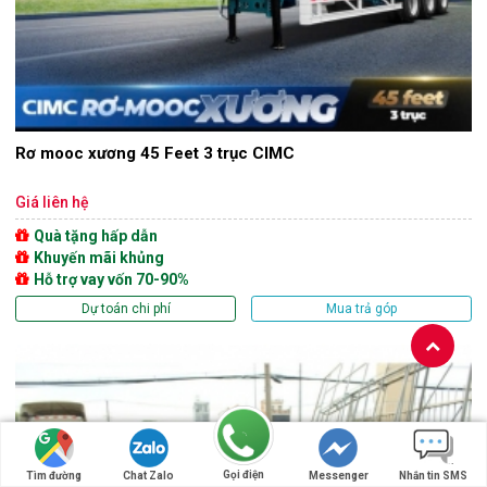
Rơ mooc xương 45 Feet 3 trục CIMC
Giá liên hệ
Quà tặng hấp dẫn
Khuyến mãi khủng
Hỗ trợ vay vốn 70-90%
Dự toán chi phí
Mua trả góp
Gọi điện
Tìm đường
Chat Zalo
Messenger
Nhắn tin SMS