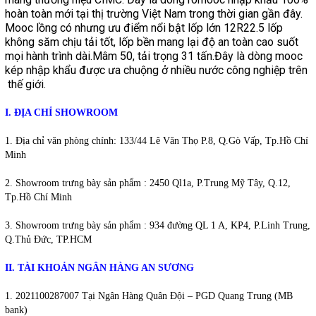
hoàn toàn mới tại thị trường Việt Nam trong thời gian gần đây.
Mooc lồng có nhưng ưu điểm nổi bật lốp lớn 12R22.5 lốp
không săm chịu tải tốt, lốp bền mang lại độ an toàn cao suốt
mọi hành trình dài.Mâm 50, tải trọng 31 tấn.Đây là dòng mooc
kép nhập khẩu được ưa chuộng ở nhiều nước công nghiệp trên
thế giới.
I. ĐỊA CHỈ SHOWROOM
1. Địa chỉ văn phòng chính: 133/44 Lê Văn Thọ P.8, Q.Gò Vấp, Tp.Hồ Chí
Minh
2. Showroom trưng bày sản phẩm : 2450 Ql1a, P.Trung Mỹ Tây, Q.12,
Tp.Hồ Chí Minh
3. Showroom trưng bày sản phẩm :
934 đường QL 1 A, KP4, P.Linh Trung,
Q.Thủ Đức, TP.HCM
II. TÀI KHOẢN NGÂN HÀNG AN SƯƠNG
2021100287007 Tại Ngân Hàng Quân Đội – PGD Quang Trung (MB
bank)