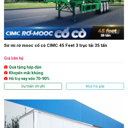
Sơ mi rơ mooc cổ cò CIMC 45 Feet 3 trục tải 35 tấn
Giá liên hệ
Quà tặng hấp dẫn
Khuyến mãi khủng
Hỗ trợ vay vốn 70-90%
Dự toán chi phí
Mua trả góp