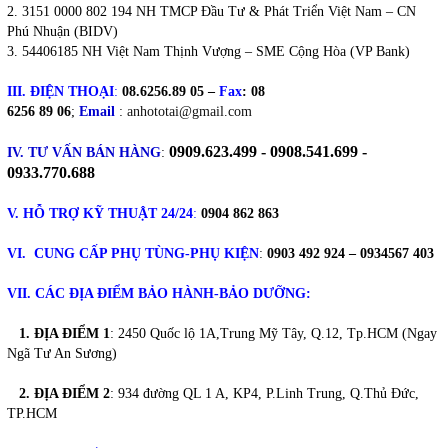
3151 0000 802 194 NH TMCP Đầu Tư & Phát Triển Việt Nam – CN
Phú Nhuận (BIDV)
54406185 NH Việt Nam Thịnh Vượng – SME Cộng Hòa (VP Bank)
III. ĐIỆN THOẠI
:
08.6256.89 05 –
Fax
: 08
6256 89 06
;
Email
:
anhototai@gmail.com
0909.623.499 - 0908.541.699 -
IV. TƯ VẤN BÁN HÀNG
:
0933.770.688
V. HỖ TRỢ KỸ THUẬT 24/24
:
0904 862 863
VI. CUNG CẤP PHỤ TÙNG-PHỤ KIỆN
:
0903 492 924 – 0934567 403
VII. CÁC ĐỊA ĐIỂM BẢO HÀNH-BẢO DƯỠNG:
1. ĐỊA ĐIỂM 1
: 2450 Quốc lộ 1A,Trung Mỹ Tây, Q.12, Tp.HCM (Ngay
Ngã Tư An Sương)
2. ĐỊA ĐIỂM 2
:
934 đường QL 1 A, KP4, P.Linh Trung, Q.Thủ Đức,
TP.HCM