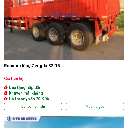
Romooc lồng Zengda 32t15
Giá liên hệ
Quà tặng hấp dẫn
Khuyến mãi khủng
Hỗ trợ vay vốn 70-90%
Dự toán chi phí
Mua trả góp