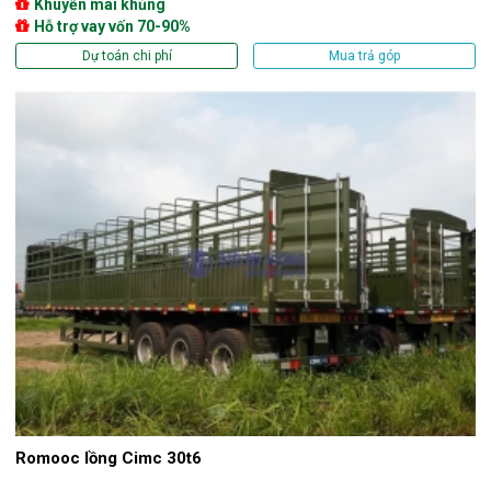
Khuyến mãi khủng
Hỗ trợ vay vốn 70-90%
Dự toán chi phí
Mua trả góp
Romooc lồng Cimc 30t6