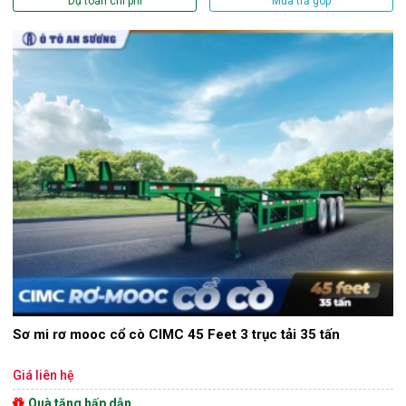
Dự toán chi phí
Mua trả góp
Sơ mi rơ mooc cổ cò CIMC 45 Feet 3 trục tải 35 tấn
Giá liên hệ
Quà tặng hấp dẫn