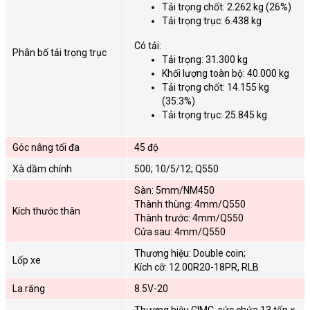
Tải trọng chốt: 2.262 kg (26%)
Tải trọng trục: 6.438 kg
Có tải:
Phân bố tải trọng trục
Tải trọng: 31.300 kg
Khối lượng toàn bộ: 40.000 kg
Tải trọng chốt: 14.155 kg
(35.3%)
Tải trọng trục: 25.845 kg
Góc nâng tối đa
45 độ
Xà dầm chính
500; 10/5/12; Q550
Sàn: 5mm/NM450
Thành thùng: 4mm/Q550
Kích thước thân
Thành trước: 4mm/Q550
Cửa sau: 4mm/Q550
Thương hiệu: Double coin;
Lốp xe
Kích cỡ: 12.00R20-18PR, RLB
La răng
8.5V-20
Thương hiệu CIMC, sức chứa 13 tấn ×