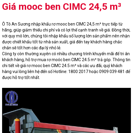
Giá mooc ben CIMC 24,5 m³
Ô Tô An Sương nhập khẩu rơ mooc ben CIMC 24,5 m³ trực tiếp từ
hãng, giúp giảm thiểu chi phí và có lợi thế cạnh tranh về giá. Đồng thời,
với quy mô lớn, chúng tôi nhập khẩu số lượng lớn sản phẩm nên nhận
được chiết khấu tốt từ nhà sản xuất, giá đến tay khách hàng chắc
chắn sẽ tốt hơn các đại lý nhỏ lẻ.
Công ty còn thường xuyên có nhiều chương trình khuyến mãi để tri ân
khách hàng, hỗ trợ mua rơ moóc ben CIMC 24.5 m³ trả góp. Thông tin
chi tiết về giá rơ mooc ben CIMC 24.5 m³ và các ưu đãi, quý khách
hàng vui lòng liên hệ đến số Hotline: 1800 2017 hoặc 0909 039 481 để
được hỗ trợ tốt nhất.