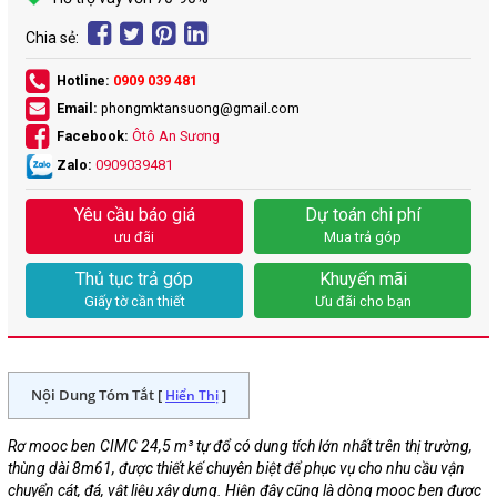
Chia sẻ:
Hotline:
0909 039 481
Email:
phongmktansuong@gmail.com
Facebook:
Ôtô An Sương
Zalo:
0909039481
Yêu cầu báo giá
Dự toán chi phí
ưu đãi
Mua trả góp
Thủ tục trả góp
Khuyến mãi
Giấy tờ cần thiết
Ưu đãi cho bạn
Nội Dung Tóm Tắt [
]
Hiển Thị
Rơ mooc ben CIMC 24,5 m³ tự đổ có dung tích lớn nhất trên thị trường,
thùng dài 8m61, được thiết kế chuyên biệt để phục vụ cho nhu cầu vận
chuyển cát, đá, vật liệu xây dựng. Hiện đây cũng là dòng mooc ben được