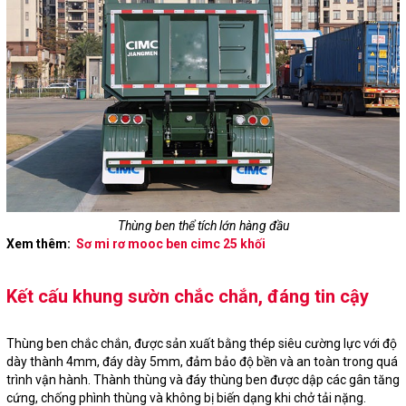
Thùng ben thể tích lớn hàng đầu
Xem thêm:
Sơ mi rơ mooc ben cimc 25 khối
Kết cấu khung sườn chắc chắn, đáng tin cậy
Thùng ben chắc chắn, được sản xuất bằng thép siêu cường lực với độ
dày thành 4mm, đáy dày 5mm, đảm bảo độ bền và an toàn trong quá
trình vận hành. Thành thùng và đáy thùng ben được dập các gân tăng
cứng, chống phình thùng và không bị biến dạng khi chở tải nặng.