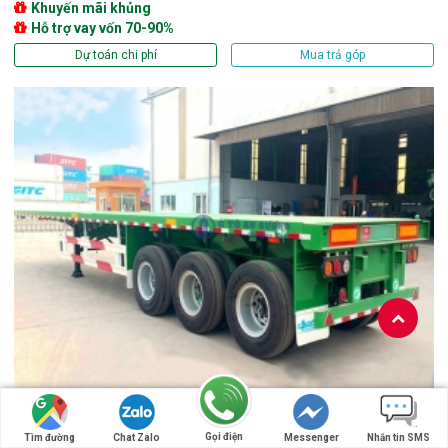
Khuyến mãi khủng
Hỗ trợ vay vốn 70-90%
Dự toán chi phí
Mua trả góp
RƠ MOOC SÀN TIANJUN
Gọi điện
Tìm đường
Chat Zalo
Messenger
Nhắn tin SMS