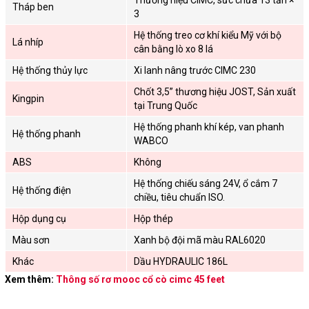
Tháp ben
3
Hệ thống treo cơ khí kiểu Mỹ với bộ
Lá nhíp
cân bằng lò xo 8 lá
Hệ thống thủy lực
Xi lanh nâng trước CIMC 230
Chốt 3,5” thương hiệu JOST, Sản xuất
Kingpin
tại Trung Quốc
Hệ thống phanh khí kép, van phanh
Hệ thống phanh
WABCO
ABS
Không
Hệ thống chiếu sáng 24V, ổ cắm 7
Hệ thống điện
chiều, tiêu chuẩn ISO.
Hộp dụng cụ
Hộp thép
Màu sơn
Xanh bộ đội mã màu RAL6020
Khác
Dầu HYDRAULIC 186L
Xem thêm:
Thông số rơ mooc cổ cò cimc 45 feet