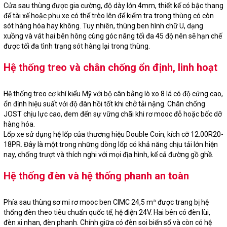
Cửa sau thùng được gia cường, độ dày lớn 4mm, thiết kế có bậc thang
để tài xế hoặc phụ xe có thể trèo lên để kiểm tra trong thùng có còn
sót hàng hóa hay không. Tuy nhiên, thùng ben hình chữ U, dạng
xuồng và vát hai bên hông cùng góc nâng tối đa 45 độ nên sẽ hạn chế
được tối đa tình trạng sót hàng lại trong thùng.
Hệ thống treo và chân chống ổn định, linh hoạt
Hệ thống treo cơ khí kiểu Mỹ với bộ cân bằng lò xo 8 lá có độ cứng cao,
ổn định hiệu suất với độ đàn hồi tốt khi chở tải nặng. Chân chống
JOST chịu lực cao, đem đến sự vững chãi khi rơ mooc đỗ hoặc bốc dỡ
hàng hóa.
Lốp xe sử dụng hệ lốp của thương hiệu Double Coin, kích cỡ 12.00R20-
18PR. Đây là một trong những dòng lốp có khả năng chịu tải lớn hiện
nay, chống trượt và thích nghi với mọi địa hình, kể cả đường gồ ghề.
Hệ thống đèn và hệ thống phanh an toàn
Phía sau thùng sơ mi rơ mooc ben CIMC 24,5 m³ được trang bị hệ
thống đèn theo tiêu chuẩn quốc tế, hệ điện 24V. Hai bên có đèn lùi,
đèn xi nhan, đèn phanh. Chính giữa có đèn soi biển số và còn có hệ