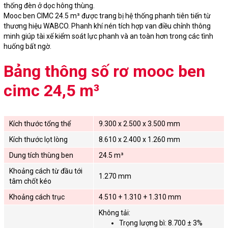
thống đèn ở dọc hông thùng.
Mooc ben CIMC 24.5 m³ được trang bị hệ thống phanh tiên tiến từ
thương hiệu WABCO. Phanh khí nén tích hợp van điều chỉnh thông
minh giúp tài xế kiểm soát lực phanh và an toàn hơn trong các tình
huống bất ngờ.
Bảng thông số rơ mooc ben
cimc 24,5 m³
Kích thước tổng thể
9.300 x 2.500 x 3.500 mm
Kích thước lọt lòng
8.610 x 2.400 x 1.260 mm
Dung tích thùng ben
24.5 m³
Khoảng cách từ đầu tới
1.270 mm
tâm chốt kéo
Khoảng cách trục
4.510 + 1.310 + 1.310 mm
Không tải:
Trọng lượng bì: 8.700 ± 3%