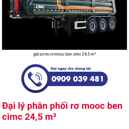
giá sơ mi rơ mooc ben cimc 24,5 m³
Đại lý phân phối rơ mooc ben
cimc 24,5 m³