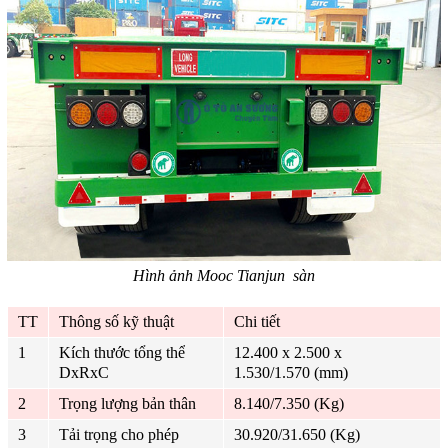
Hình ảnh Mooc Tianjun sàn
TT
Thông số kỹ thuật
Chi tiết
1
Kích thước tổng thể
12.400 x 2.500 x
DxRxC
1.530/1.570 (mm)
2
Trọng lượng bản thân
8.140/7.350 (Kg)
3
Tải trọng cho phép
30.920/31.650 (Kg)