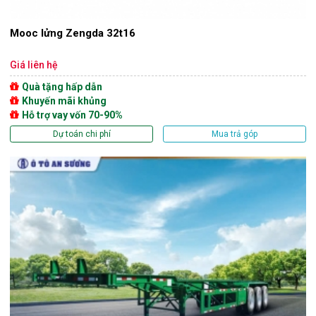
Mooc lửng Zengda 32t16
Giá liên hệ
Quà tặng hấp dẫn
Khuyến mãi khủng
Hỗ trợ vay vốn 70-90%
Dự toán chi phí
Mua trả góp