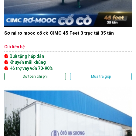
Sơ mi rơ mooc cổ cò CIMC 45 Feet 3 trục tải 35 tấn
Giá liên hệ
Quà tặng hấp dẫn
Khuyến mãi khủng
Hỗ trợ vay vốn 70-90%
Dự toán chi phí
Mua trả góp