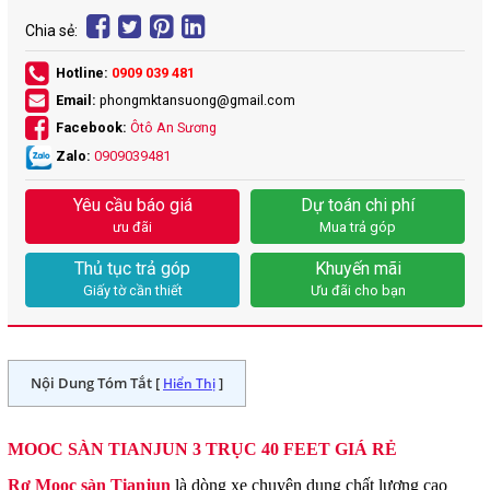
Chia sẻ:
Hotline:
0909 039 481
Email:
phongmktansuong@gmail.com
Facebook:
Ôtô An Sương
Zalo:
0909039481
Yêu cầu báo giá
Dự toán chi phí
ưu đãi
Mua trả góp
Thủ tục trả góp
Khuyến mãi
Giấy tờ cần thiết
Ưu đãi cho bạn
Nội Dung Tóm Tắt [
]
Hiển Thị
MOOC SÀN TIANJUN 3 TRỤC 40 FEET GIÁ RẺ
Rơ Mooc sàn Tianjun
là dòng xe chuyên dụng chất lương cao