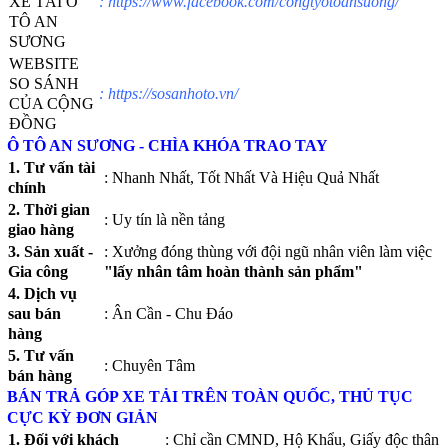
XE TẢI Ô
:
https://www.facebook.com/congtyotoansuong/
TÔ AN
SƯƠNG
WEBSITE
SO SÁNH
:
https://sosanhoto.vn/
CỦA CỘNG
ĐỒNG
Ô TÔ AN SƯƠNG - CHÌA KHÓA TRAO TAY
1. Tư vấn tài
: Nhanh Nhất, Tốt Nhất Và Hiệu Quả Nhất
chính
2. Thời gian
: Uy tín là nền tảng
giao hàng
3. Sản xuất -
: Xưởng đóng thùng với đội ngũ nhân viên làm việc
Gia công
"lấy nhân tâm hoàn thành sản phẩm"
4. Dịch vụ
sau bán
: Ân Cần - Chu Đáo
hàng
5. Tư vấn
: Chuyên Tâm
bán hàng
BÁN TRẢ GÓP XE TẢI TRÊN TOÀN QUỐC, THỦ TỤC
CỰC KỲ ĐƠN GIẢN
1. Đối với khách
: Chỉ cần CMND, Hộ Khẩu, Giấy độc thân