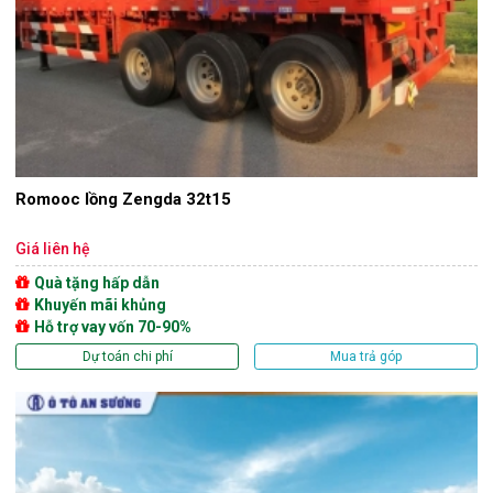
Romooc lồng Zengda 32t15
Giá liên hệ
Quà tặng hấp dẫn
Khuyến mãi khủng
Hỗ trợ vay vốn 70-90%
Dự toán chi phí
Mua trả góp