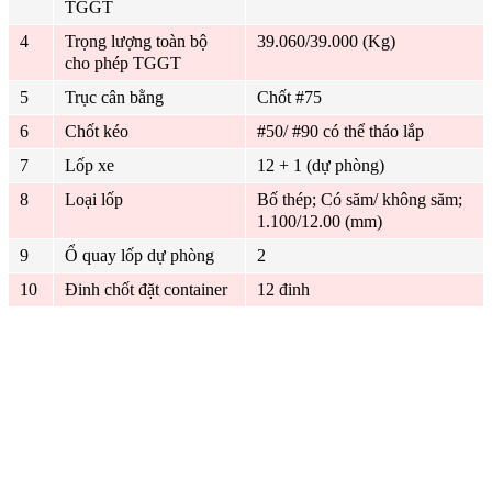
TGGT
4
Trọng lượng toàn bộ
39.060/39.000 (Kg)
cho phép TGGT
5
Trục cân bằng
Chốt #75
6
Chốt kéo
#50/ #90 có thể tháo lắp
7
Lốp xe
12 + 1 (dự phòng)
8
Loại lốp
Bố thép; Có săm/ không săm;
1.100/12.00 (mm)
9
Ổ quay lốp dự phòng
2
10
Đinh chốt đặt container
12 đinh