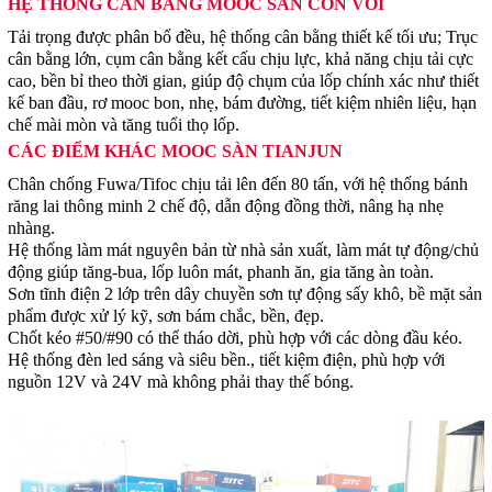
HỆ THỐNG CÂN BẰNG MOOC SÀN CON VOI
Tải trọng được phân bổ đều, hệ thống cân bằng thiết kế tối ưu; Trục
cân bằng lớn, cụm cân bằng kết cấu chịu lực, khả năng chịu tải cực
cao, bền bỉ theo thời gian, giúp độ chụm của lốp chính xác như thiết
kế ban đầu, rơ mooc bon, nhẹ, bám đường, tiết kiệm nhiên liệu, hạn
chế mài mòn và tăng tuổi thọ lốp.
CÁC ĐIỂM KHÁC MOOC SÀN TIANJUN
Chân chống Fuwa/Tifoc chịu tải lên đến 80 tấn, với hệ thống bánh
răng lai thông minh 2 chế độ, dẫn động đồng thời, nâng hạ nhẹ
nhàng.
Hệ thống làm mát nguyên bản từ nhà sản xuất, làm mát tự động/chủ
động giúp tăng-bua, lốp luôn mát, phanh ăn, gia tăng àn toàn.
Sơn tĩnh điện 2 lớp trên dây chuyền sơn tự động sấy khô, bề mặt sản
phẩm được xử lý kỹ, sơn bám chắc, bền, đẹp.
Chốt kéo #50/#90 có thể tháo dời, phù hợp với các dòng đầu kéo.
Hệ thống đèn led sáng và siêu bền., tiết kiệm điện, phù hợp với
nguồn 12V và 24V mà không phải thay thế bóng.