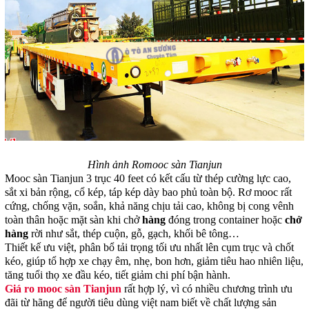
Hình ảnh Romooc sàn Tianjun
Mooc sàn Tianjun 3 trục 40 feet có kết cấu từ thép cường lực cao,
sắt xi bản rộng, cổ kép, táp kép dày bao phủ toàn bộ. Rơ mooc rất
cứng, chống vặn, soắn, khả năng chịu tải cao, không bị cong vênh
toàn thân hoặc mặt sàn khi chở
hàng
đóng trong container hoặc
chở
hàng
rời như sắt, thép cuộn, gỗ, gạch, khối bê tông…
Thiết kế ưu việt, phân bổ tải trọng tối ưu nhất lên cụm trục và chốt
kéo, giúp tổ hợp xe chạy êm, nhẹ, bon hơn, giảm tiêu hao nhiên liệu,
tăng tuổi thọ xe đầu kéo, tiết giảm chi phí bận hành.
Giá ro mooc sàn Tianjun
rất hợp lý, vì có nhiều chương trình ưu
đãi từ hãng để người tiêu dùng việt nam biết về chất lượng sản