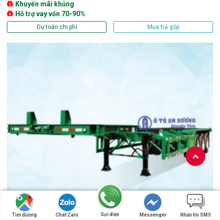
Khuyến mãi khủng
Hỗ trợ vay vốn 70-90%
Dự toán chi phí
Mua trả góp
RƠ MOOC CỔ CÒ TIANJUN 45 FEET
Gọi điện
Tìm đường
Chat Zalo
Messenger
Nhắn tin SMS