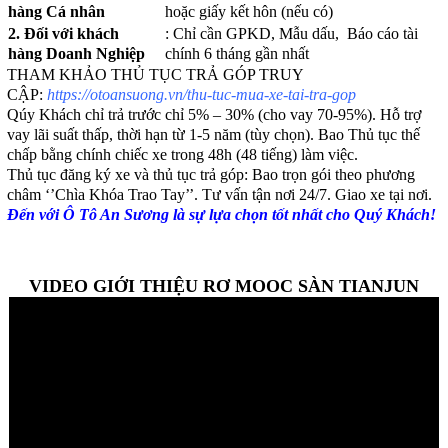
hàng Cá nhân
hoặc giấy kết hôn (nếu có)
2. Đối với khách
: Chỉ cần GPKD, Mẫu dấu, Báo cáo tài
hàng Doanh Nghiệp
chính 6 tháng gần nhất
THAM KHẢO THỦ TỤC TRẢ GÓP TRUY
CẬP:
https://otoansuong.vn/thu-tuc-mua-xe-tai-tra-gop
Qúy Khách chỉ trả trước chỉ 5% – 30% (cho vay 70-95%). Hỗ trợ
vay lãi suất thấp, thời hạn từ 1-5 năm (tùy chọn). Bao Thủ tục thế
chấp bằng chính chiếc xe trong 48h (48 tiếng) làm việc.
Thủ tục đăng ký xe và thủ tục trả góp: Bao trọn gói theo phương
châm ‘’Chìa Khóa Trao Tay’’. Tư vấn tận nơi 24/7. Giao xe tại nơi.
Đến với Ô Tô An Sương là sự lựa chọn tốt nhất cho Quý Khách!
VIDEO GIỚI THIỆU RƠ MOOC SÀN TIANJUN