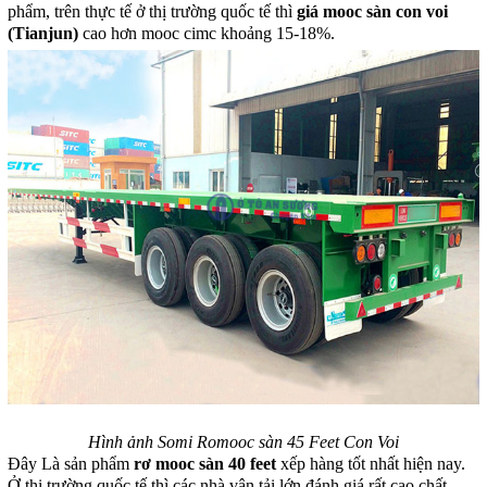
phẩm, trên thực tế ở thị trường quốc tế thì
giá mooc sàn con voi
(Tianjun)
cao hơn mooc cimc khoảng 15-18%.
Hình ảnh Somi Romooc sàn 45 Feet Con Voi
Đây Là sản phẩm
rơ mooc sàn 40 feet
xếp hàng tốt nhất hiện nay.
Ở thị trường quốc tế thì các nhà vận tải lớn đánh giá rất cao chất