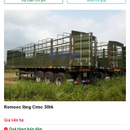
Dự toán chi phí
Mua trả góp
Romooc lồng Cimc 30t6
Giá liên hệ
Quà tặng hấp dẫn