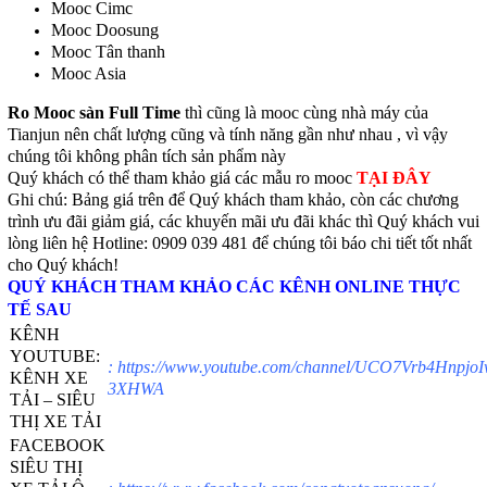
Mooc Cimc
Mooc Doosung
Mooc Tân thanh
Mooc Asia
Ro Mooc sàn Full Time
thì cũng là mooc cùng nhà máy của
Tianjun nên chất lượng cũng và tính năng gần như nhau , vì vậy
chúng tôi không phân tích sản phẩm này
Quý khách có thể tham khảo giá các mẫu ro mooc
TẠI ĐÂY
Ghi chú: Bảng giá trên để Quý khách tham khảo, còn các chương
trình ưu đãi giảm giá, các khuyến mãi ưu đãi khác thì Quý khách vui
lòng liên hệ Hotline: 0909 039 481 để chúng tôi báo chi tiết tốt nhất
cho Quý khách!
QUÝ KHÁCH THAM KHẢO CÁC KÊNH ONLINE THỰC
TẾ SAU
KÊNH
YOUTUBE:
:
https://www.youtube.com/channel/UCO7Vrb4HnpjoI
KÊNH XE
3XHWA
TẢI – SIÊU
THỊ XE TẢI
FACEBOOK
SIÊU THỊ