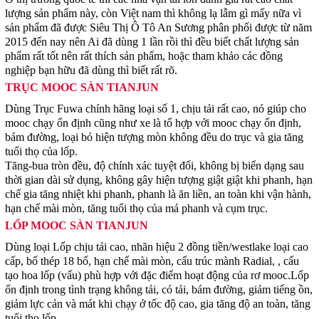
lượng sản phẩm này, còn Việt nam thì không lạ lẫm gì mấy nữa vì
sản phẩm đã được Siêu Thị Ô Tô An Sương phân phối được từ năm
2015 đến nay nên Ai đã dùng 1 lần rồi thì đều biết chất lượng sản
phẩm rất tốt nên rất thích sản phẩm, hoặc tham khảo các đồng
nghiệp bạn hữu đã dùng thì biết rất rõ.
TRỤC MOOC SÀN TIANJUN
Dùng Trục Fuwa chính hãng loại số 1, chịu tải rất cao, nó giúp cho
mooc chạy ổn định cũng như xe là tổ hợp với mooc chạy ổn định,
bám đường, loại bỏ hiện tượng mòn không đều do trục và gia tăng
tuổi thọ của lốp.
Tăng-bua tròn đều, độ chính xác tuyệt đối, không bị biến dạng sau
thời gian dài sử dụng, không gây hiện tượng giật giật khi phanh, hạn
chế gia tăng nhiệt khi phanh, phanh là ăn liền, an toàn khi vận hành,
hạn chế mài mòn, tăng tuổi thọ của má phanh và cụm trục.
LỐP MOOC SÀN TIANJUN
Dùng loại Lốp chịu tải cao, nhãn hiệu 2 đồng tiền/westlake loại cao
cấp, bố thép 18 bố, hạn chế mài mòn, cấu trúc mành Radial, , cấu
tạo hoa lốp (vấu) phù hợp với đặc điểm hoạt động của rơ mooc.Lốp
ổn định trong tình trạng không tải, có tải, bám đường, giảm tiếng ồn,
giảm lực cản và mát khi chạy ở tốc độ cao, gia tăng độ an toàn, tăng
tuổi thọ lốp.