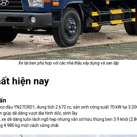
Xe tải ben phù hợp với các nhà thầu xây dựng và san lấp
ất hiện nay
tấn
cơ dầu YN27CRD1, dung tích 2.672 cc, sản sinh công suất 70 kW tại 3.200
 giúp dễ dàng vượt địa hình dốc, sình lầy.
, xe dễ dàng luồn lách ngõ hẹp nhưng vẫn sở hữu thùng ben 3.9 khối (2.
ọng 4.980 kg một cách vững chãi.