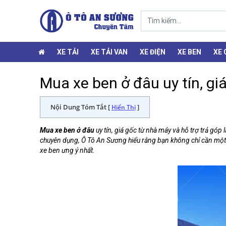
XE TẢI
XE TẢI VAN
XE ĐIỆN
XE BEN
XE
Mua xe ben ở đâu uy tín, giá
Nội Dung Tóm Tắt [
]
Hiển Thị
Mua xe ben ở đâu
uy tín, giá gốc từ nhà máy và hỗ trợ trả góp
chuyên dụng, Ô Tô An Sương hiểu rằng bạn không chỉ cần một ch
xe ben ưng ý nhất.