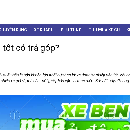
 CHUYÊN DỤNG
XE KHÁCH
PHỤ TÙNG
THU MUA XE CŨ
K
 tốt có trả góp?
 lãi suất thấp là băn khoăn lớn nhất của bác tài và doanh nghiệp vận tải. Với
iếc xe giá rẻ, mà cần một giải pháp vận tải toàn diện. Bài viết này sẽ cung