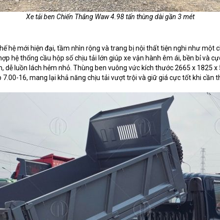
Xe tải ben Chiến Thắng Waw 4.98 tấn thùng dài gần 3 mét
thế hệ mới hiện đại, tầm nhìn rộng và trang bị nội thất tiện nghi như một
p hệ thống cầu hộp số chịu tải lớn giúp xe vận hành êm ái, bền bỉ và cực 
m, dễ luồn lách hẻm nhỏ. Thùng ben vuông vức kích thước 2665 x 1825 
7.00-16, mang lại khả năng chịu tải vượt trội và giữ giá cực tốt khi cần t