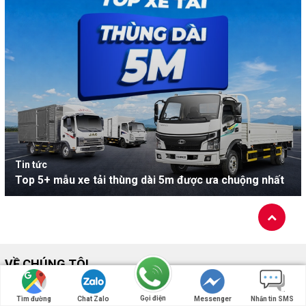
Tin tức
Top 5+ mẫu xe tải thùng dài 5m được ưa chuộng nhất
VỀ CHÚNG TÔI
Giới thiệu chung
Gọi điện
Tìm đường
Chat Zalo
Messenger
Nhắn tin SMS
Tầm nhìn & sứ mệnh