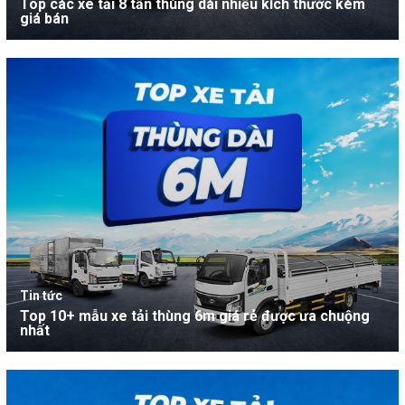
Top các xe tải 8 tấn thùng dài nhiều kích thước kèm
giá bán
Tin tức
Top 10+ mẫu xe tải thùng 6m giá rẻ được ưa chuộng
nhất