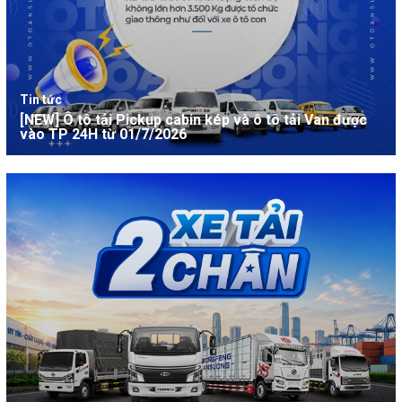
Tin tức
[NEW] Ô tô tải Pickup cabin kép và ô tô tải Van được
vào TP 24H từ 01/7/2026