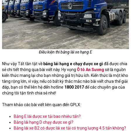
Điều kiện thi bằng lái xe hạng E
Như vậy Tất tần tật về
bằng lái hạng e chạy được xe gì
đã được chia
sẻ chi tiết thông qua bài viết này. Hy vọng
Ô tô An Sương
sẽ là nguồn
kiến thức mang lại cho bạn những giá trị hữu ích. Kiến thức là một kho
tàng rộng lớn, vì vậy, nếu có bất kỳ thắc mắc nào bài viết chưa thể giải
đáp, bạn có thể liên hệ đến hotline
1800 2017
để các chuyên gia của
chúng tôi tận tình chia sẻ nhé!
Tham khảo các bài viết liên quan đến GPLX:
Bằng E lái được xe tải bao nhiêu tấn?
Bằng lái hạng D chạy được xe gì?
Bằng lái xe B2 có được lái xe tải có trọng lượng 4.5 tấn không?