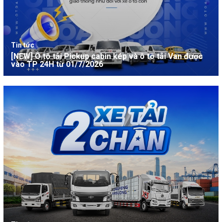
Tin tức
[NEW] Ô tô tải Pickup cabin kép và ô tô tải Van được
vào TP 24H từ 01/7/2026