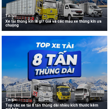
Tin tức
Xe tải thùng kín là gì? Giá và các mẫu xe thùng kín ưa
chuộng
Tin tức
Top các xe tải 8 tấn thùng dài nhiều kích thước kèm